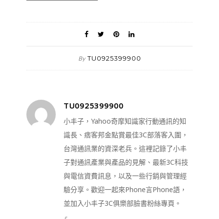
TU0925399900
By
TU0925399900
小丰子，Yahoo奇摩知識家行動通訊的知
識長、痞客邦金點賞最佳3C部落客入圍，
台灣通訊業的資深老兵。這裡記錄了小丰
子對通訊產業與產品的見解、最新3C科技
與電信資費訊息，以及一些行銷與管理經
驗分享。歡迎一起來Phone言Phone語，
並加入小丰子3C俱樂部臉書粉絲專頁。