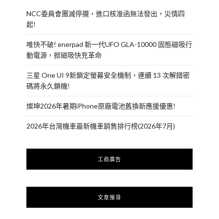
NCC委員會團滅停擺，進口核准函無法發出，災情四
起!
唯快不破! enerpad 新一代UFO GLA-10000 固態磁吸行
動電源，掀磁吸快充革命
三星 One UI 9新鎖定螢幕安全機制，連續 13 次解錯密
碼將永久鎖機!
燦坤2026年暑期iPhone原廠電池舊換新應援優惠!
2026年台灣機車最新機車銷售排行榜(2026年7月)
工商廣告
文章搜尋