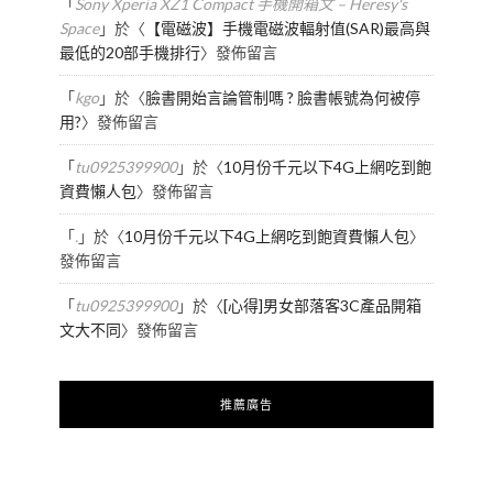
「
Sony Xperia XZ1 Compact 手機開箱文 – Heresy's
Space
」於〈
【電磁波】手機電磁波輻射值(SAR)最高與
最低的20部手機排行
〉發佈留言
「
kgo
」於〈
臉書開始言論管制嗎 ? 臉書帳號為何被停
用?
〉發佈留言
「
tu0925399900
」於〈
10月份千元以下4G上網吃到飽
資費懶人包
〉發佈留言
「
.
」於〈
10月份千元以下4G上網吃到飽資費懶人包
〉
發佈留言
「
tu0925399900
」於〈
[心得]男女部落客3C產品開箱
文大不同
〉發佈留言
推薦廣告