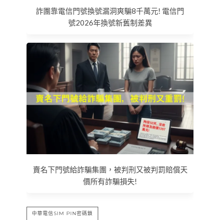
詐團靠電信門號換號漏洞爽騙8千萬元! 電信門
號2026年換號新舊制差異
賣名下門號給詐騙集團，被判刑又被判罰賠償天
價所有詐騙損失!
中華電信SIM PIN密碼鎖