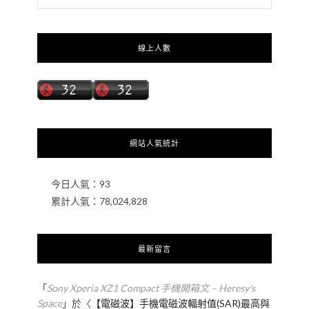
線上人數
網站人氣統計
今日人氣：
93
累計人氣：
78,024,828
最新留言
「
Sony Xperia XZ1 Compact 手機開箱文 – Heresy's
Space
」於〈
【電磁波】手機電磁波輻射值(SAR)最高與