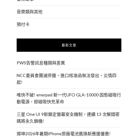
音樂類與其他
預付卡
最新文章
PWS告警訊息種類與差異
NCC委員會團滅停擺，進口核准函無法發出，災情四
起!
唯快不破! enerpad 新一代UFO GLA-10000 固態磁吸行
動電源，掀磁吸快充革命
三星 One UI 9新鎖定螢幕安全機制，連續 13 次解錯密
碼將永久鎖機!
燦坤2026年暑期iPhone原廠電池舊換新應援優惠!