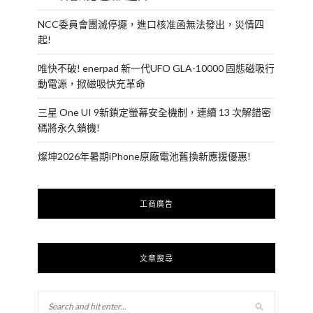
NCC委員會團滅停擺，進口核准函無法發出，災情四
起!
唯快不破! enerpad 新一代UFO GLA-10000 固態磁吸行
動電源，掀磁吸快充革命
三星 One UI 9新鎖定螢幕安全機制，連續 13 次解錯密
碼將永久鎖機!
燦坤2026年暑期iPhone原廠電池舊換新應援優惠!
工商廣告
文章搜尋