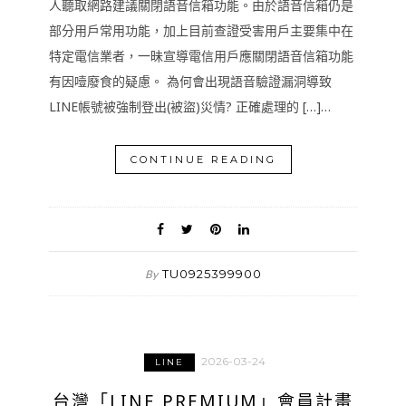
人聽取網路建議關閉語音信箱功能。由於語音信箱仍是
部分用戶常用功能，加上目前查證受害用戶主要集中在
特定電信業者，一昧宣導電信用戶應關閉語音信箱功能
有因噎廢食的疑慮。 為何會出現語音驗證漏洞導致
LINE帳號被強制登出(被盜)災情? 正確處理的 […]…
CONTINUE READING
TU0925399900
By
2026-03-24
LINE
台灣「LINE PREMIUM」會員計畫