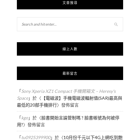
文章搜尋
線上人數
最新留言
「
Sony Xperia XZ1 Compact 手機開箱文 – Heresy's
Space
」於〈
【電磁波】手機電磁波輻射值(SAR)最高與
最低的20部手機排行
〉發佈留言
「
kgo
」於〈
臉書開始言論管制嗎 ? 臉書帳號為何被停
用?
〉發佈留言
「
tu0925399900
」於〈
10月份千元以下4G上網吃到飽