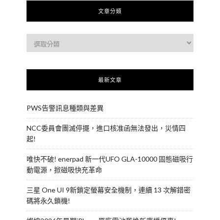
文章分類
最新文章
PWS告警訊息種類與差異
NCC委員會團滅停擺，進口核准函無法發出，災情四
起!
唯快不破! enerpad 新一代UFO GLA-10000 固態磁吸行
動電源，掀磁吸快充革命
三星 One UI 9新鎖定螢幕安全機制，連續 13 次解錯密
碼將永久鎖機!