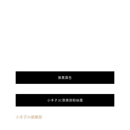
推薦廣告
小丰子3C俱樂部粉絲團
小丰子3c俱樂部