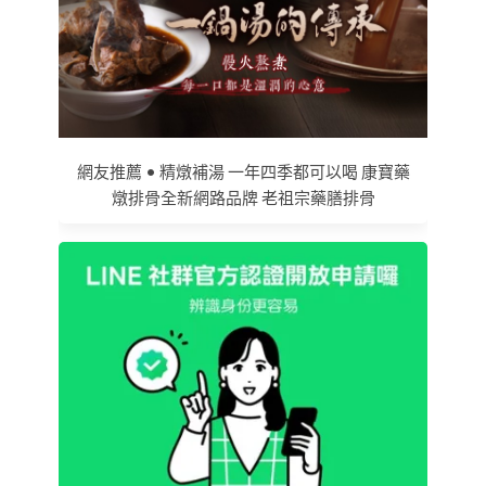
網友推薦 • 精燉補湯 一年四季都可以喝 康寶藥
燉排骨全新網路品牌 老祖宗藥膳排骨