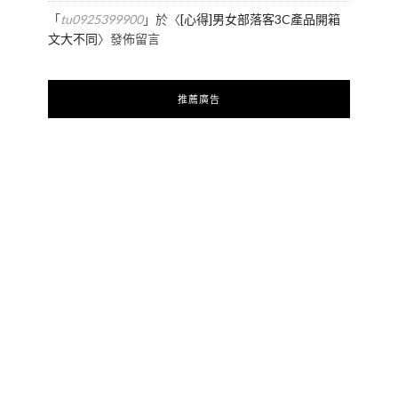
「
tu0925399900
」於〈
[心得]男女部落客3C產品開箱
文大不同
〉發佈留言
推薦廣告