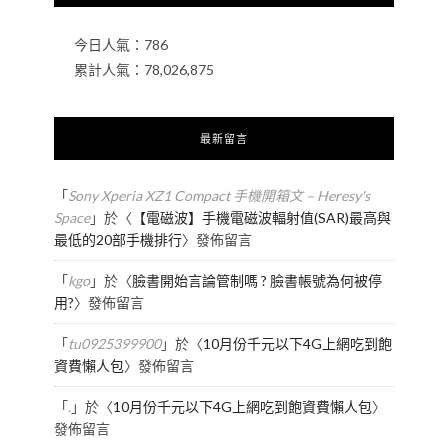
今日人氣：
786
累計人氣：
78,026,875
最新留言
「
Sony Xperia XZ1 Compact 手機開箱文 – Heresy's
Space
」於〈
【電磁波】手機電磁波輻射值(SAR)最高與
最低的20部手機排行
〉發佈留言
「
kgo
」於〈
臉書開始言論管制嗎 ? 臉書帳號為何被停
用?
〉發佈留言
「
tu0925399900
」於〈
10月份千元以下4G上網吃到飽
資費懶人包
〉發佈留言
「
.
」於〈
10月份千元以下4G上網吃到飽資費懶人包
〉
發佈留言