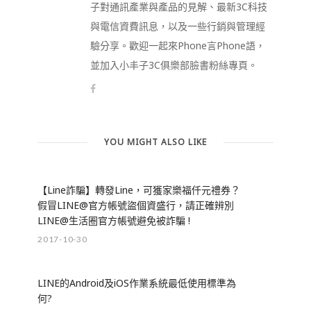
子對通訊產業與產品的見解、最新3C科技
與電信資費訊息，以及一些行銷與管理經
驗分享。歡迎一起來Phone言Phone語，
並加入小丰子3C俱樂部臉書粉絲專頁。
YOU MIGHT ALSO LIKE
【Line詐騙】轉發Line，可獲家樂福仟元禮券？
假冒LINE@官方帳號盜個資盛行，請正確辨別
LINE@生活圈官方帳號避免被詐騙 !
2017-10-30
LINE的Android及iOS作業系統最低使用標準為
何?