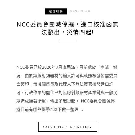
2026-08-06
電信服務
NCC委員會團滅停擺，進口核准函無
法發出，災情四起!
NCC委員已於2026年7月底屆滿，目前處於「團滅」慘
況。由於無線射頻器材的輸入許可與執照核發皆需委員
會簽印，無機關首長及代理人下無法簽署核發進口許
可，行政作業的僵化已對無線射頻器材產業鏈與一般民
眾造成顯著衝擊，傳出多起災起。 NCC委員會團滅停
擺目前有哪些衝擊? 以下做一整理:…
CONTINUE READING