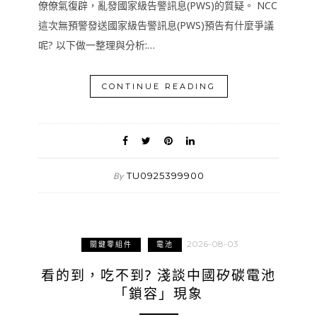
僚僚氣復辟，亂發國家級告警訊息(PWS)的質疑。 NCC
這次無預警發送國家級告警訊息(PWS)預告有什麼爭議
呢? 以下做一整理與分析:…
CONTINUE READING
TU0925399900
By
2026-08-03
關鍵零組件
電池
看的到，吃不到? 淺談中國矽碳電池
「鎖容」現象