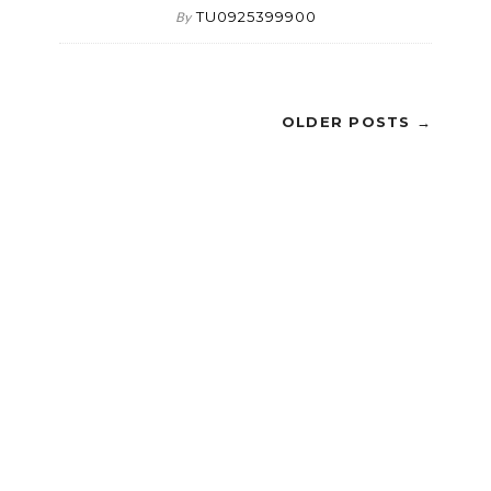
TU0925399900
By
OLDER POSTS →