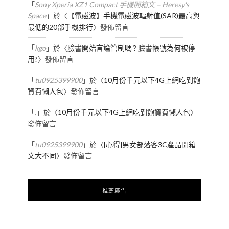
「
Sony Xperia XZ1 Compact 手機開箱文 – Heresy's
Space
」於〈
【電磁波】手機電磁波輻射值(SAR)最高與
最低的20部手機排行
〉發佈留言
「
kgo
」於〈
臉書開始言論管制嗎 ? 臉書帳號為何被停
用?
〉發佈留言
「
tu0925399900
」於〈
10月份千元以下4G上網吃到飽
資費懶人包
〉發佈留言
「
.
」於〈
10月份千元以下4G上網吃到飽資費懶人包
〉
發佈留言
「
tu0925399900
」於〈
[心得]男女部落客3C產品開箱
文大不同
〉發佈留言
推薦廣告