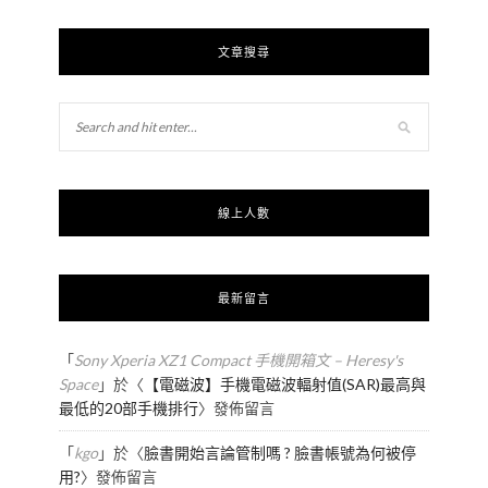
文章搜尋
線上人數
最新留言
「
Sony Xperia XZ1 Compact 手機開箱文 – Heresy's
Space
」於〈
【電磁波】手機電磁波輻射值(SAR)最高與
最低的20部手機排行
〉發佈留言
「
kgo
」於〈
臉書開始言論管制嗎 ? 臉書帳號為何被停
用?
〉發佈留言