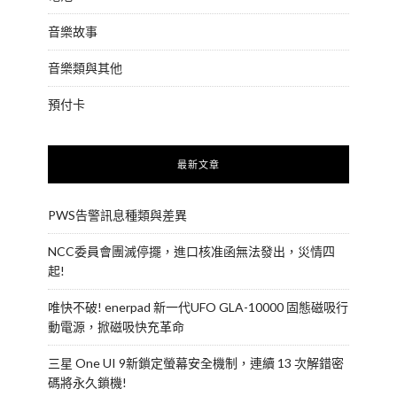
音樂故事
音樂類與其他
預付卡
最新文章
PWS告警訊息種類與差異
NCC委員會團滅停擺，進口核准函無法發出，災情四
起!
唯快不破! enerpad 新一代UFO GLA-10000 固態磁吸行
動電源，掀磁吸快充革命
三星 One UI 9新鎖定螢幕安全機制，連續 13 次解錯密
碼將永久鎖機!