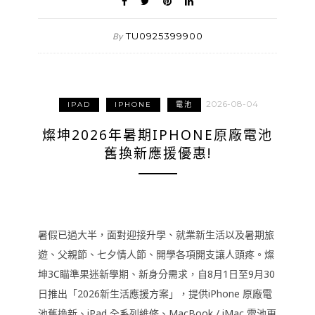
TU0925399900
By
2026-08-04
IPAD
IPHONE
電池
燦坤2026年暑期IPHONE原廠電池
舊換新應援優惠!
暑假已過大半，面對迎接升學、就業新生活以及暑期旅
遊、父親節、七夕情人節、開學各項開支讓人頭疼。燦
坤3C瞄準果迷新學期、新身分需求，自8月1日至9月30
日推出「2026新生活應援方案」，提供iPhone 原廠電
池舊換新、iPad 全系列維修、MacBook / iMac 電池更