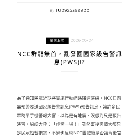
TU0925399900
By
2026-08-04
電信服務
NCC群龍無首，亂發國國家級告警訊
息(PWS)!?
為了通知民眾近期將實施行動網路降速演練，NCC日前
無預警發送國家級告警訊息(PWS)預告訊息，讓許多民
眾稍早手機警報大響，以為是有地震，沒想到只是預告
演習，紛紛大呼：「虛驚一場！」雖然事後輿情大都只
是民眾短暫抱怨，不過也反映NCC團滅後是否讓背後官