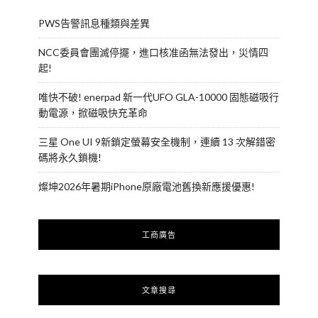
PWS告警訊息種類與差異
NCC委員會團滅停擺，進口核准函無法發出，災情四
起!
唯快不破! enerpad 新一代UFO GLA-10000 固態磁吸行
動電源，掀磁吸快充革命
三星 One UI 9新鎖定螢幕安全機制，連續 13 次解錯密
碼將永久鎖機!
燦坤2026年暑期iPhone原廠電池舊換新應援優惠!
工商廣告
文章搜尋