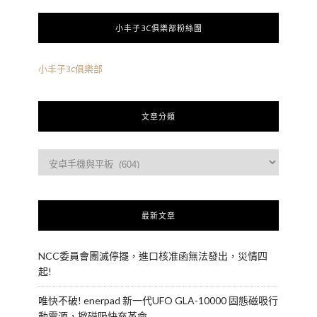
小丰子3C俱樂部粉絲團
小丰子3c俱樂部
文章分類
最新文章
NCC委員會團滅停擺，進口核准函無法發出，災情四
起!
唯快不破! enerpad 新一代UFO GLA-10000 固態磁吸行
動電源，掀磁吸快充革命