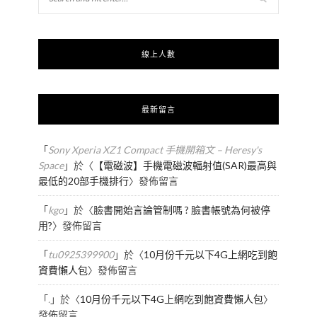
線上人數
最新留言
「
Sony Xperia XZ1 Compact 手機開箱文 – Heresy's
Space
」於〈
【電磁波】手機電磁波輻射值(SAR)最高與
最低的20部手機排行
〉發佈留言
「
kgo
」於〈
臉書開始言論管制嗎 ? 臉書帳號為何被停
用?
〉發佈留言
「
tu0925399900
」於〈
10月份千元以下4G上網吃到飽
資費懶人包
〉發佈留言
「
.
」於〈
10月份千元以下4G上網吃到飽資費懶人包
〉
發佈留言