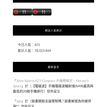
網站人氣統計
今日人氣：
655
累計人氣：
78,023,869
最新留言
「
Sony Xperia XZ1 Compact 手機開箱文 – Heresy's
Space
」於〈
【電磁波】手機電磁波輻射值(SAR)最高與
最低的20部手機排行
〉發佈留言
「
kgo
」於〈
臉書開始言論管制嗎 ? 臉書帳號為何被停
用?
〉發佈留言