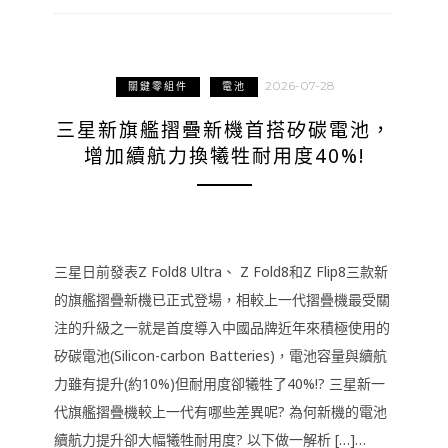
2026-07-28
關鍵零組件
電池
三星新旗艦摺疊新機首搭矽碳電池，
增加續航力換犧牲耐用度40%!
三星日前發表Z Fold8 Ultra、 Z Fold8和Z Flip8三款新
的旗艦摺疊新機已正式登場，相較上一代摺疊機最受關
注的升級之一就是首度導入中國品牌近年來積極使用的
矽碳電池(Silicon-carbon Batteries)，電池容量與續航
力雖有提升(約10%)但耐用度卻犧牲了40%!? 三星新一
代旗艦摺疊機較上一代有哪些差異呢? 為何新機的電池
續航力提升卻大幅犧牲耐用度? 以下做一解析 […]…