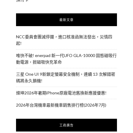
最新文章
NCC委員會團滅停擺，進口核准函無法發出，災情四
起!
唯快不破! enerpad 新一代UFO GLA-10000 固態磁吸行
動電源，掀磁吸快充革命
三星 One UI 9新鎖定螢幕安全機制，連續 13 次解錯密
碼將永久鎖機!
燦坤2026年暑期iPhone原廠電池舊換新應援優惠!
2026年台灣機車最新機車銷售排行榜(2026年7月)
工商廣告