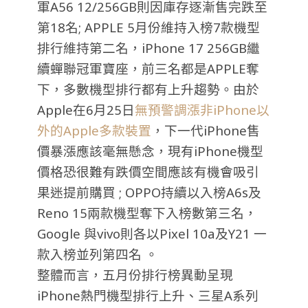
軍A56 12/256GB則因庫存逐漸售完跌至
第18名; APPLE 5月份維持入榜7款機型
排行維持第二名，iPhone 17 256GB繼
續蟬聯冠軍寶座，前三名都是APPLE奪
下，多數機型排行都有上升趨勢。由於
Apple在6月25日
無預警調漲非iPhone以
外的Apple多款裝置
，下一代iPhone售
價暴漲應該毫無懸念，現有iPhone機型
價格恐很難有跌價空間應該有機會吸引
果迷提前購買 ;
OPPO持續以入榜A6s及
Reno 15兩款機型奪下入榜數第三名，
Google 與vivo則各以Pixel 10a及Y21 一
款入榜並列第四名 。
整體而言，五月份排行榜異動呈現
iPhone熱門機型排行上升、三星A系列