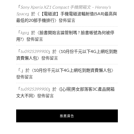
「
Sony Xperia XZ1 Compact 手機開箱文 – Heresy's
Space
」於〈
【電磁波】手機電磁波輻射值(SAR)最高與
最低的20部手機排行
〉發佈留言
「
kgo
」於〈
臉書開始言論管制嗎 ? 臉書帳號為何被停
用?
〉發佈留言
「
tu0925399900
」於〈
10月份千元以下4G上網吃到飽
資費懶人包
〉發佈留言
「
.
」於〈
10月份千元以下4G上網吃到飽資費懶人包
〉
發佈留言
「
tu0925399900
」於〈
[心得]男女部落客3C產品開箱
文大不同
〉發佈留言
推薦廣告