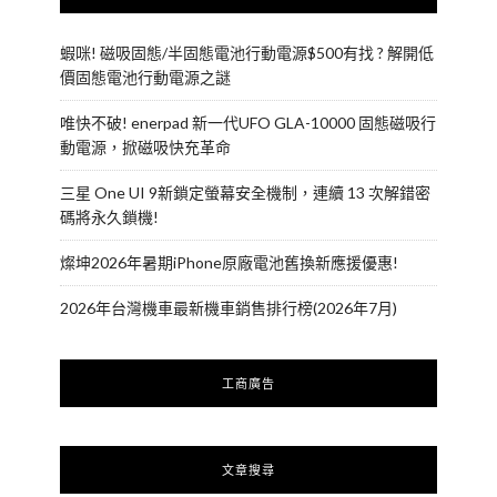
蝦咪! 磁吸固態/半固態電池行動電源$500有找 ? 解開低
價固態電池行動電源之謎
唯快不破! enerpad 新一代UFO GLA-10000 固態磁吸行
動電源，掀磁吸快充革命
三星 One UI 9新鎖定螢幕安全機制，連續 13 次解錯密
碼將永久鎖機!
燦坤2026年暑期iPhone原廠電池舊換新應援優惠!
2026年台灣機車最新機車銷售排行榜(2026年7月)
工商廣告
文章搜尋