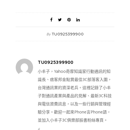
TU0925399900
By
TU0925399900
小丰子，Yahoo奇摩知識家行動通訊的知
識長、痞客邦金點賞最佳3C部落客入圍，
台灣通訊業的資深老兵。這裡記錄了小丰
子對通訊產業與產品的見解、最新3C科技
與電信資費訊息，以及一些行銷與管理經
驗分享。歡迎一起來Phone言Phone語，
並加入小丰子3C俱樂部臉書粉絲專頁。