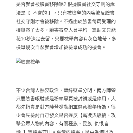
是否就會被臉書移除呢? 根據臉書社交守則的說
法是
【
不會的
】
，只有被檢舉的內容違反臉書
社交守則才會被移除
。不過由於臉書每周受理的
檢舉案子太多
，臉書審查人員平均一篇貼文只能
花10秒決定去留，只要檢舉內容有灰色地帶，多
檢舉幾次自然就會增加被檢舉成功的機會
。
不少台灣人熱衷政治
，藍綠壁壘分明
，兩方陣營
只要臉書帳號或是粉絲專頁被封鎖或是停用
，大
都先指責是對方陣營發動網軍惡意檢舉所為
，很
少會先檢討自己發文是否違反
【
霸凌與騷擾、攻
擊公眾人物的內容、
有關種族、民族..仇恨言
論..
】
等臉書守則
。
臺灣的臉書，是由香港以及