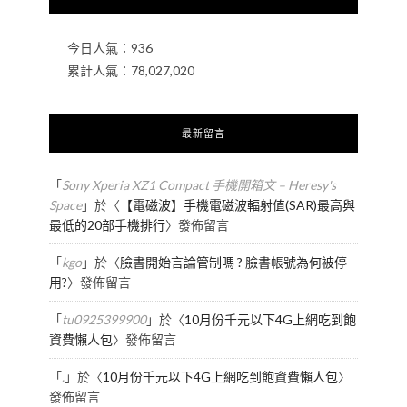
今日人氣：
936
累計人氣：
78,027,020
最新留言
「
Sony Xperia XZ1 Compact 手機開箱文 – Heresy's
Space
」於〈
【電磁波】手機電磁波輻射值(SAR)最高與
最低的20部手機排行
〉發佈留言
「
kgo
」於〈
臉書開始言論管制嗎 ? 臉書帳號為何被停
用?
〉發佈留言
「
tu0925399900
」於〈
10月份千元以下4G上網吃到飽
資費懶人包
〉發佈留言
「
.
」於〈
10月份千元以下4G上網吃到飽資費懶人包
〉
發佈留言