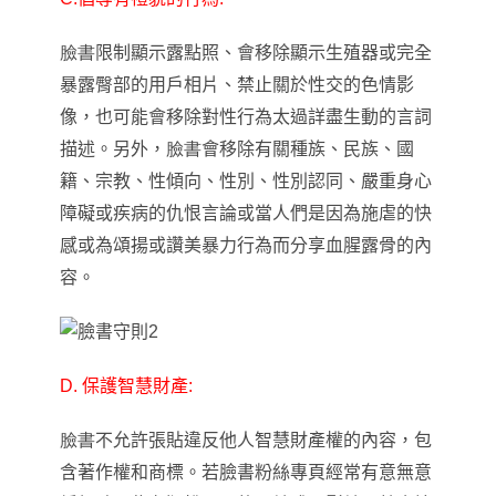
臉書
限制顯示露點照、會移除顯示生殖器或完全
暴露臀部的用戶相片、禁止關於性交的色情影
像，也可能會移除對性行為太過詳盡生動的言詞
描述。另外
，
臉書
會移除有關種族、民族、國
籍、宗教、性傾向、性別、性別認同、嚴重身心
障礙或疾病的仇恨言論或當人們是因為施虐的快
感或為頌揚或讚美暴力行為而分享血腥露骨的內
容。
D. 保護智慧財產:
臉書
不允許張貼違反他人智慧財產權的內容，包
含著作權和商標。若臉書粉絲專頁經常有意無意