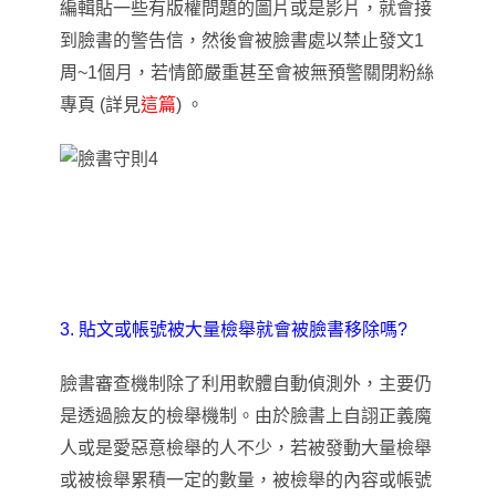
編輯貼一些有版權問題的圖片或是影片，就會接
到臉書的警告信，然後會被臉書處以禁止發文1
周~1個月，若情節嚴重甚至會被無預警關閉粉絲
專頁 (詳見
這篇
)
。
3. 貼文或帳號被大量檢舉就會被臉書移除嗎?
臉書審查機制除了利用軟體自動偵測外
，主要仍
是透過臉友的檢舉機制
。由於臉書上自詡正義魔
人或是愛惡意檢舉的人不少
，
若被發動大量檢舉
或被檢舉累積一定的數量，被檢舉的內容或帳號