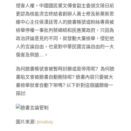
侵害人權
。
中國國民黨文傳會副主委胡文琦日前
更認為
核能流言終結者創辦人黃士修及新黨新思
維中心主任侯漢廷等人的臉書帳號或粉絲專頁被
檢舉停權一事
批判蔡總統和民進黨政府，只因為
政治評論意見的不同，就發動大量檢舉，侵犯他
人的言論自由，也是對中華民國言論自由的一大
傷害及倒退…。
為何臉書帳號會被暫時封鎖或是停用呢? 為何臉
書貼文會被臉書自動刪除呢? 臉書內容只要被大
量檢舉就會自動下架嗎? 以下針對這個議題做一
探討:
圖片來源:
pixabay