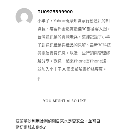
TU0925399900
小丰子，Yahoo奇摩知識家行動通訊的知
識長、痞客邦金點賞最佳3C部落客入圍，
台灣通訊業的資深老兵。這裡記錄了小丰
子對通訊產業與產品的見解、最新3C科技
與電信資費訊息，以及一些行銷與管理經
驗分享。歡迎一起來Phone言Phone語，
並加入小丰子3C俱樂部臉書粉絲專頁。
YOU MIGHT ALSO LIKE
波蘭華沙利用蛤蜊偵測自來水是否安全，並可自
動切斷城市供水?