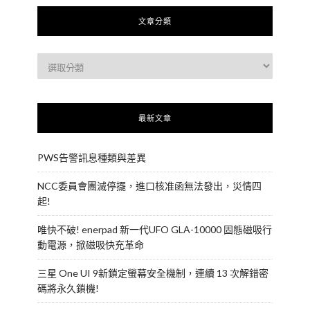
文章分類
最新文章
PWS告警訊息種類與差異
NCC委員會團滅停擺，進口核准函無法發出，災情四
起!
唯快不破! enerpad 新一代UFO GLA-10000 固態磁吸行
動電源，掀磁吸快充革命
三星 One UI 9新鎖定螢幕安全機制，連續 13 次解錯密
碼將永久鎖機!