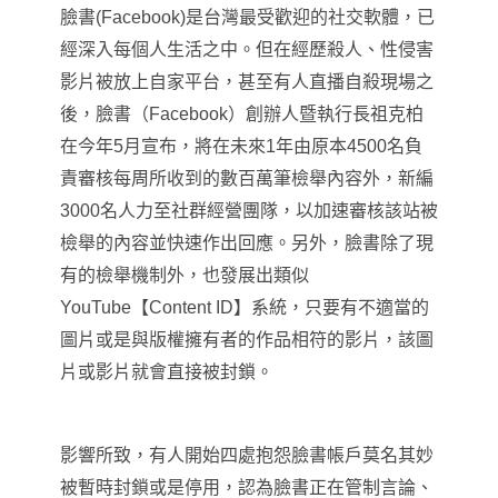
臉書(Facebook)是台灣最受歡迎的社交軟體
，
已
經深入每個人生活之中。但在經歷殺人、性侵害
影片被放上自家平台，甚至有人直播自殺現場之
後，臉書（Facebook）創辦人暨執行長祖克柏
在今年5月宣布，將在未來1年由原本4500名負
責審核每周所收到的數百萬筆檢舉內容外
，
新編
3000名人力至社群經營團隊，以加速審核該站被
檢舉的內容並快速作出回應。另外
，
臉書除了現
有的檢舉機制外，也發展出類似
YouTube【Content ID】系統，只要有不適當的
圖片或是與版權擁有者的作品相符的影片，該圖
片或影片就會直接被封鎖。
影響所致
，有人開始四處抱怨臉書帳戶莫名其妙
被暫時封鎖或是停用
，認為臉書正在管制言論
、