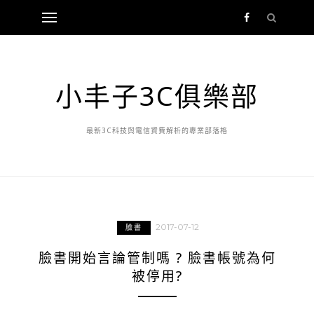
小丰子3C俱樂部
最新3C科技與電信資費解析的專業部落格
2017-07-12
臉書
臉書開始言論管制嗎 ? 臉書帳號為何
被停用?