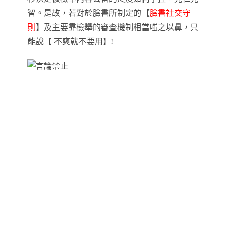
智
。
是故
，若對於
臉書所制定的
【
臉書社交守
則
】
及主要靠檢舉的審查機制相當嗤之以鼻
，只
能說
【
不爽就不要用
】!