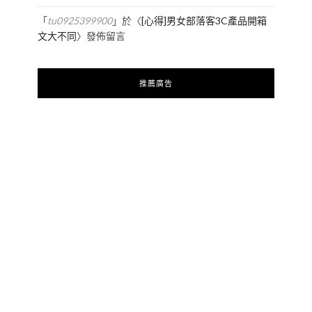
「
tu0925399900
」於〈
[心得]男女部落客3C產品開箱
文大不同
〉發佈留言
推薦廣告