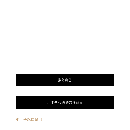
推薦廣告
小丰子3C俱樂部粉絲團
小丰子3c俱樂部