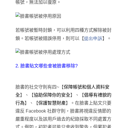
帳號，無法加以復原。
若帳號被暫時封鎖
，
可以利用四種方式解除被封
鎖
。若
帳號被錯誤停用，則可以
【
提出申訴
】。
2. 臉書貼文哪些會被臉書移除?
臉書的社交守則有四
~
【
保障帳號和個人資料安
全
】
、
【
協助保障你的安全
】
、
【
倡導有禮貌的
行為
】
、
【
保護智慧財產
】
。
在臉書上貼文只要
違反 Facebook 社群守則
，
臉書將視違反情節的
嚴重程度以及該用戶過去的紀錄採取不同處置方
式。例如，初犯者可能只會收到警告，但累犯者