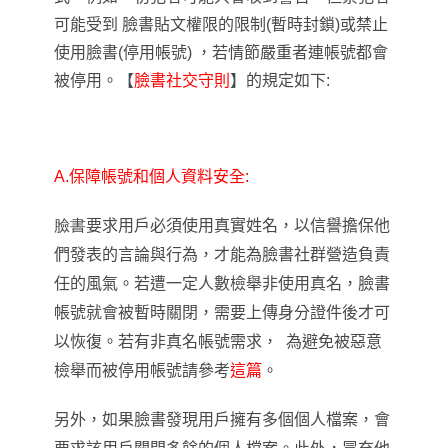
可能受到 臉書貼文權限的限制(暫時封鎖)或禁止
使用
臉書(停用帳號)
，
若情節嚴重
者連帳號都會
被停用。
【
臉書社交守則
】
的規定如下:
A.
保障帳號和個人資料安全:
臉書
要求用戶必須使用真實姓名
，
以信譽擔保他
們發表的言論與行為，才能為
臉書
社群營造負責
任的風氣。若遭一定人數檢舉非使用真名
，
臉書
帳號就會被暫時關閉，需要上傳身分證件後才可
以恢復。若有非真名帳號需求
，
為避免被惡意
檢舉而被停用帳號請參考
這篇
。
另外
，
如果臉書發現用戶擁有多個個人檔案，會