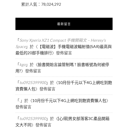
累計人氣：
78,024,292
最新留言
「
Sony Xperia XZ1 Compact 手機開箱文 – Heresy's
Space
」於〈
【電磁波】手機電磁波輻射值(SAR)最高與
最低的20部手機排行
〉發佈留言
「
kgo
」於〈
臉書開始言論管制嗎 ? 臉書帳號為何被停
用?
〉發佈留言
「
tu0925399900
」於〈
10月份千元以下4G上網吃到飽
資費懶人包
〉發佈留言
「
.
」於〈
10月份千元以下4G上網吃到飽資費懶人包
〉
發佈留言
「
tu0925399900
」於〈
[心得]男女部落客3C產品開箱
文大不同
〉發佈留言