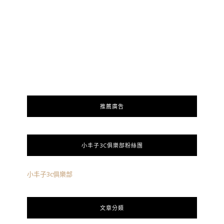
推薦廣告
小丰子3C俱樂部粉絲團
小丰子3c俱樂部
文章分類