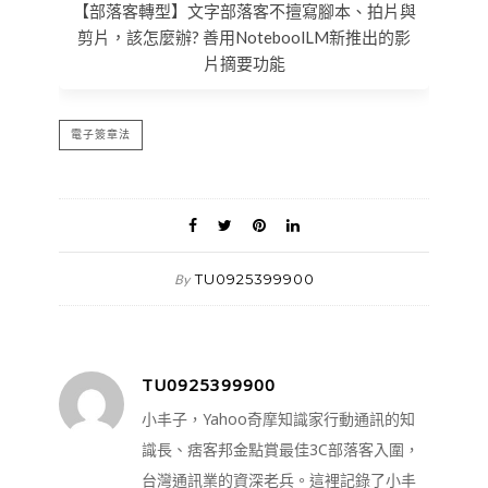
【部落客轉型】文字部落客不擅寫腳本、拍片與
剪片，該怎麼辦? 善用NoteboolLM新推出的影
片摘要功能
電子簽章法
TU0925399900
By
TU0925399900
小丰子，Yahoo奇摩知識家行動通訊的知
識長、痞客邦金點賞最佳3C部落客入圍，
台灣通訊業的資深老兵。這裡記錄了小丰