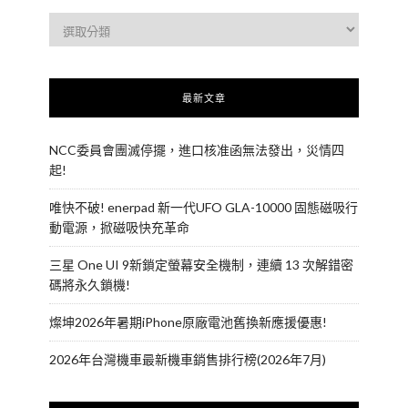
最新文章
NCC委員會團滅停擺，進口核准函無法發出，災情四
起!
唯快不破! enerpad 新一代UFO GLA-10000 固態磁吸行
動電源，掀磁吸快充革命
三星 One UI 9新鎖定螢幕安全機制，連續 13 次解錯密
碼將永久鎖機!
燦坤2026年暑期iPhone原廠電池舊換新應援優惠!
2026年台灣機車最新機車銷售排行榜(2026年7月)