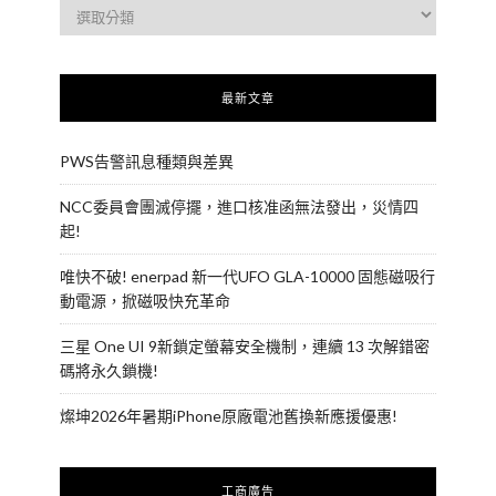
最新文章
PWS告警訊息種類與差異
NCC委員會團滅停擺，進口核准函無法發出，災情四
起!
唯快不破! enerpad 新一代UFO GLA-10000 固態磁吸行
動電源，掀磁吸快充革命
三星 One UI 9新鎖定螢幕安全機制，連續 13 次解錯密
碼將永久鎖機!
燦坤2026年暑期iPhone原廠電池舊換新應援優惠!
工商廣告