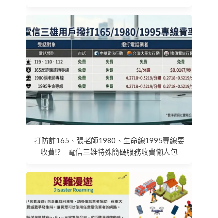
打防詐165、張老師1980、生命線1995專線要
收費!? 電信三雄特殊簡碼服務收費懶人包