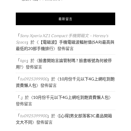
最新留言
「
Sony Xperia XZ1 Compact 手機開箱文 – Heresy's
Space
」於〈
【電磁波】手機電磁波輻射值(SAR)最高與
最低的20部手機排行
〉發佈留言
「
kgo
」於〈
臉書開始言論管制嗎 ? 臉書帳號為何被停
用?
〉發佈留言
「
tu0925399900
」於〈
10月份千元以下4G上網吃到飽
資費懶人包
〉發佈留言
「
.
」於〈
10月份千元以下4G上網吃到飽資費懶人包
〉
發佈留言
「
tu0925399900
」於〈
[心得]男女部落客3C產品開箱
文大不同
〉發佈留言