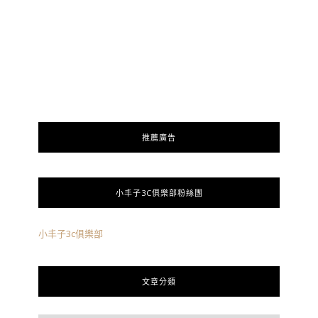
推薦廣告
小丰子3C俱樂部粉絲團
小丰子3c俱樂部
文章分類