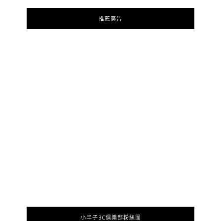
推薦廣告
小丰子3C俱樂部粉絲團