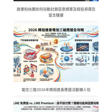
臉書粉絲團如何自動封鎖惡意網軍及假投資廣告
留言騷擾
電信三雄2026年媽祖進香應援活動懶人包