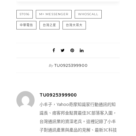
57016
M+ MESSENGER
WHOSCALL
中華電信
台灣之星
台灣大哥大
TU0925399900
By
TU0925399900
小丰子，Yahoo奇摩知識家行動通訊的知
識長、痞客邦金點賞最佳3C部落客入圍，
台灣通訊業的資深老兵。這裡記錄了小丰
子對通訊產業與產品的見解、最新3C科技