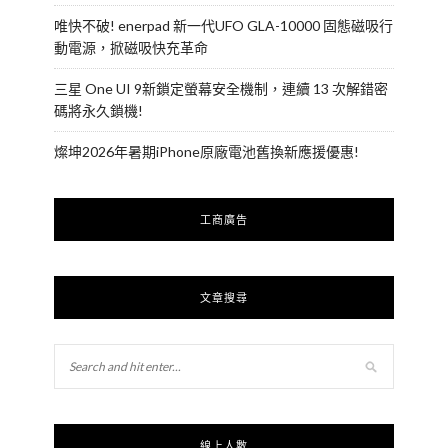
唯快不破! enerpad 新一代UFO GLA-10000 固態磁吸行
動電源，掀磁吸快充革命
三星 One UI 9新鎖定螢幕安全機制，連續 13 次解錯密
碼將永久鎖機!
燦坤2026年暑期iPhone原廠電池舊換新應援優惠!
工商廣告
文章搜尋
線上人數