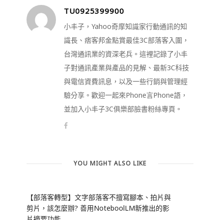
TU0925399900
小丰子，Yahoo奇摩知識家行動通訊的知
識長、痞客邦金點賞最佳3C部落客入圍，
台灣通訊業的資深老兵。這裡記錄了小丰
子對通訊產業與產品的見解、最新3C科技
與電信資費訊息，以及一些行銷與管理經
驗分享。歡迎一起來Phone言Phone語，
並加入小丰子3C俱樂部臉書粉絲專頁。
YOU MIGHT ALSO LIKE
【部落客轉型】文字部落客不擅寫腳本、拍片與
剪片，該怎麼辦? 善用NoteboolLM新推出的影
片摘要功能