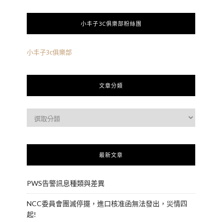
小丰子3C俱樂部粉絲團
小丰子3c俱樂部
文章分類
最新文章
PWS告警訊息種類與差異
NCC委員會團滅停擺，進口核准函無法發出，災情四
起!