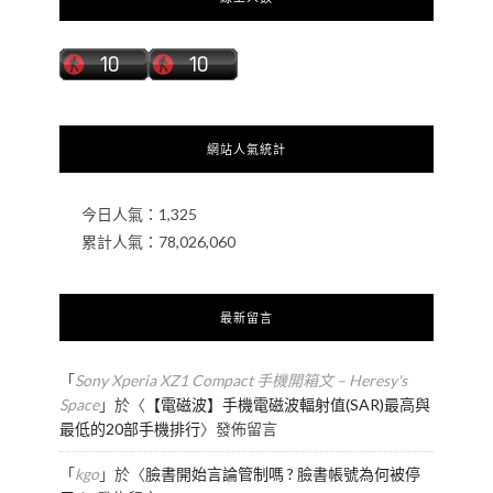
網站人氣統計
今日人氣：
1,325
累計人氣：
78,026,060
最新留言
「
Sony Xperia XZ1 Compact 手機開箱文 – Heresy's
Space
」於〈
【電磁波】手機電磁波輻射值(SAR)最高與
最低的20部手機排行
〉發佈留言
「
kgo
」於〈
臉書開始言論管制嗎 ? 臉書帳號為何被停