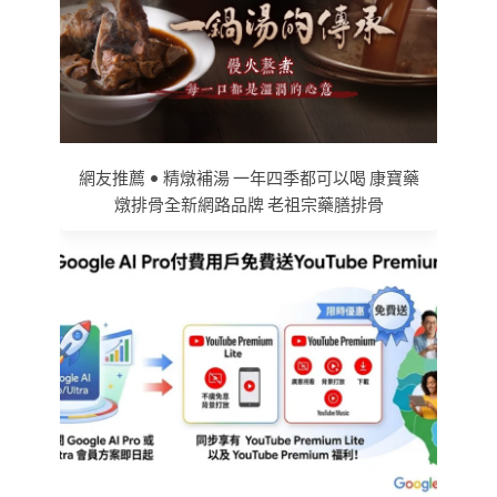
網友推薦 • 精燉補湯 一年四季都可以喝 康寶藥
燉排骨全新網路品牌 老祖宗藥膳排骨