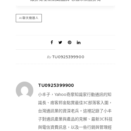
AI聊天機器人
TU0925399900
By
TU0925399900
小丰子，Yahoo奇摩知識家行動通訊的知
識長、痞客邦金點賞最佳3C部落客入圍，
台灣通訊業的資深老兵。這裡記錄了小丰
子對通訊產業與產品的見解、最新3C科技
與電信資費訊息，以及一些行銷與管理經