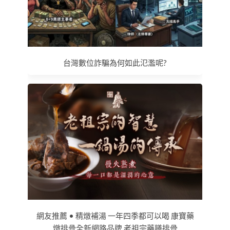
台灣數位詐騙為何如此氾濫呢?
網友推薦 • 精燉補湯 一年四季都可以喝 康寶藥
燉排骨全新網路品牌 老祖宗藥膳排骨