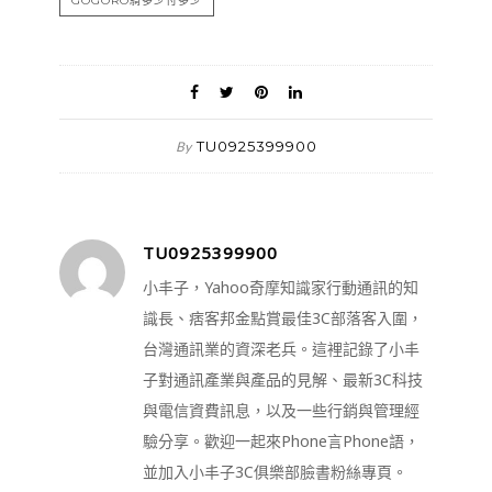
GOGORO騎多少付多少
TU0925399900
By
TU0925399900
小丰子，Yahoo奇摩知識家行動通訊的知
識長、痞客邦金點賞最佳3C部落客入圍，
台灣通訊業的資深老兵。這裡記錄了小丰
子對通訊產業與產品的見解、最新3C科技
與電信資費訊息，以及一些行銷與管理經
驗分享。歡迎一起來Phone言Phone語，
並加入小丰子3C俱樂部臉書粉絲專頁。