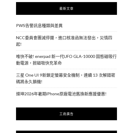
最新文章
PWS告警訊息種類與差異
NCC委員會團滅停擺，進口核准函無法發出，災情四
起!
唯快不破! enerpad 新一代UFO GLA-10000 固態磁吸行
動電源，掀磁吸快充革命
三星 One UI 9新鎖定螢幕安全機制，連續 13 次解錯密
碼將永久鎖機!
燦坤2026年暑期iPhone原廠電池舊換新應援優惠!
工商廣告