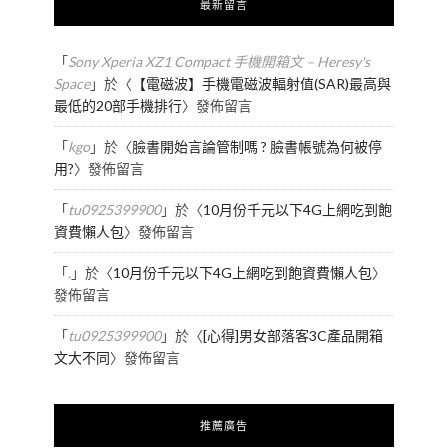
最新留言
「
Sony Xperia XZ1 Compact 手機開箱文 – Heresy's
Space
」於〈
【電磁波】手機電磁波輻射值(SAR)最高與
最低的20部手機排行
〉發佈留言
「
kgo
」於〈
臉書開始言論管制嗎 ? 臉書帳號為何被停
用?
〉發佈留言
「
tu0925399900
」於〈
10月份千元以下4G上網吃到飽
資費懶人包
〉發佈留言
「
.
」於〈
10月份千元以下4G上網吃到飽資費懶人包
〉
發佈留言
「
tu0925399900
」於〈
[心得]男女部落客3C產品開箱
文大不同
〉發佈留言
推薦廣告