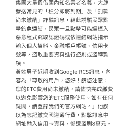
集團大量假借國內知名業者名義，大肆
發送常見的「積分即將到期」及「罰款
尚未繳納」詐騙訊息，藉此誘騙民眾點
擊釣魚連結，民眾一旦點擊可能遭植入
惡意程式竊取認證碼或依連結網站指示
輸入個人資料、金融帳戶帳號、信用卡
號等，盜取重要資料進行盜刷或盜轉款
項。
黃姓男子近期收到Google RCS訊息，內
容為「尊敬的用戶，您好！請您注意，
您的ETC費用尚未繳納，請儘快完成繳費
以避免影響您的ETC服務使用。如有任何
疑問，請登錄我們的官方網站。」他誤
以為忘記繳交國道通行費，點擊訊息中
網址輸入信用卡資料，慘遭盜刷8萬元。