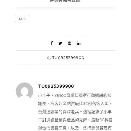
RCS
TU0925399900
By
TU0925399900
小丰子，Yahoo奇摩知識家行動通訊的知
識長、痞客邦金點賞最佳3C部落客入圍，
台灣通訊業的資深老兵。這裡記錄了小丰
子對通訊產業與產品的見解、最新3C科技
與電信資費訊息，以及一些行銷與管理經