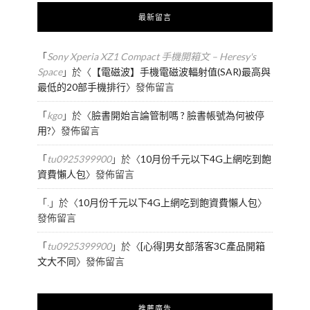
最新留言
「
Sony Xperia XZ1 Compact 手機開箱文 – Heresy's
Space
」於〈
【電磁波】手機電磁波輻射值(SAR)最高與
最低的20部手機排行
〉發佈留言
「
kgo
」於〈
臉書開始言論管制嗎 ? 臉書帳號為何被停
用?
〉發佈留言
「
tu0925399900
」於〈
10月份千元以下4G上網吃到飽
資費懶人包
〉發佈留言
「
.
」於〈
10月份千元以下4G上網吃到飽資費懶人包
〉
發佈留言
「
tu0925399900
」於〈
[心得]男女部落客3C產品開箱
文大不同
〉發佈留言
推薦廣告