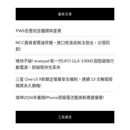
最新文章
PWS告警訊息種類與差異
NCC委員會團滅停擺，進口核准函無法發出，災情四
起!
唯快不破! enerpad 新一代UFO GLA-10000 固態磁吸行
動電源，掀磁吸快充革命
三星 One UI 9新鎖定螢幕安全機制，連續 13 次解錯密
碼將永久鎖機!
燦坤2026年暑期iPhone原廠電池舊換新應援優惠!
工商廣告