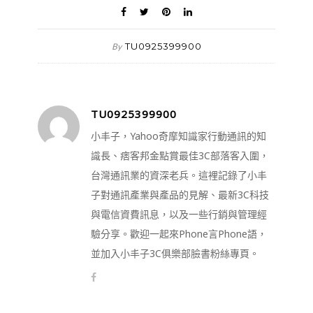
TU0925399900
By
TU0925399900
小丰子，Yahoo奇摩知識家行動通訊的知
識長、痞客邦金點賞最佳3C部落客入圍，
台灣通訊業的資深老兵。這裡記錄了小丰
子對通訊產業與產品的見解、最新3C科技
與電信資費訊息，以及一些行銷與管理經
驗分享。歡迎一起來Phone言Phone語，
並加入小丰子3C俱樂部臉書粉絲專頁。