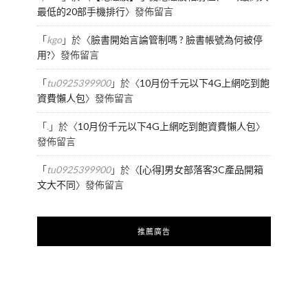
最低的20部手機排行
〉發佈留言
「
kgo
」於〈
臉書開始言論管制嗎 ? 臉書帳號為何被停
用?
〉發佈留言
「
tu0925399900
」於〈
10月份千元以下4G上網吃到飽
資費懶人包
〉發佈留言
「
.
」於〈
10月份千元以下4G上網吃到飽資費懶人包
〉
發佈留言
「
tu0925399900
」於〈
[心得]男女部落客3C產品開箱
文大不同
〉發佈留言
推薦廣告