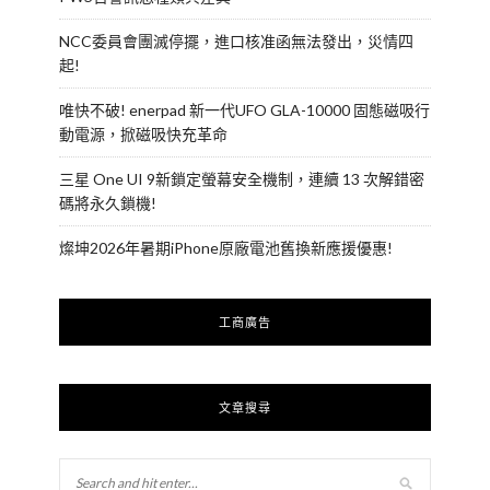
NCC委員會團滅停擺，進口核准函無法發出，災情四
起!
唯快不破! enerpad 新一代UFO GLA-10000 固態磁吸行
動電源，掀磁吸快充革命
三星 One UI 9新鎖定螢幕安全機制，連續 13 次解錯密
碼將永久鎖機!
燦坤2026年暑期iPhone原廠電池舊換新應援優惠!
工商廣告
文章搜尋