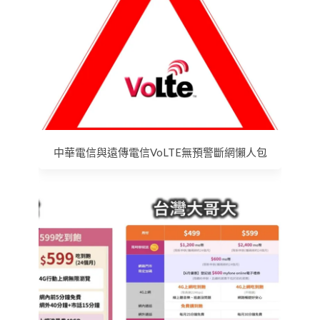
中華電信與遠傳電信VoLTE無預警斷網懶人包