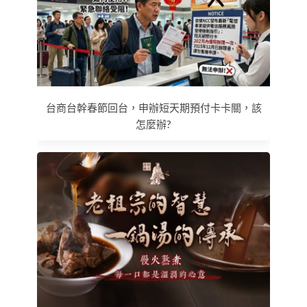
台商台幹春節回台，申辦短天期預付卡卡關，該
怎麼辦?