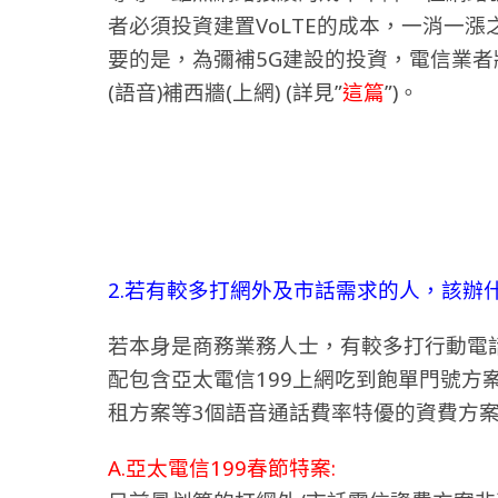
者必須投資建置VoLTE的成本，一消一
要的是，為彌補5G建設的投資，電信業
(語音)補西牆(上網) (詳見”
這篇
”)。
2.若有較多打網外及市話需求的人，該辦
若本身是商務業務人士，有較多打行動電
配包含亞太電信199上網吃到飽單門號方案、
租方案等3個語音通話費率特優的資費方案
A.亞太電信199春節特案: