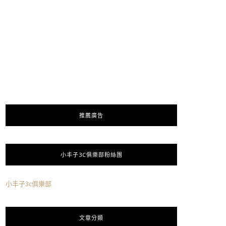
推薦廣告
小丰子3C俱樂部粉絲團
小丰子3c俱樂部
文章分類