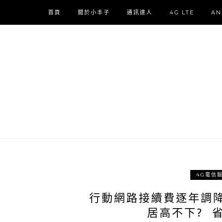
首頁
關於小丰子
通訊達人
4G LTE
AN
4G電信
行動網路接續費逐年調
居高不下? 