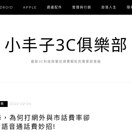
DROID
APPLE
週邊配件
管理與行銷
部落人生
隱
小丰子3C俱樂部
最新3C科技與電信資費解析的專業部落格
2022-02-04
服務
降，為何打網外與市話費率卻
省語音通話費妙招!