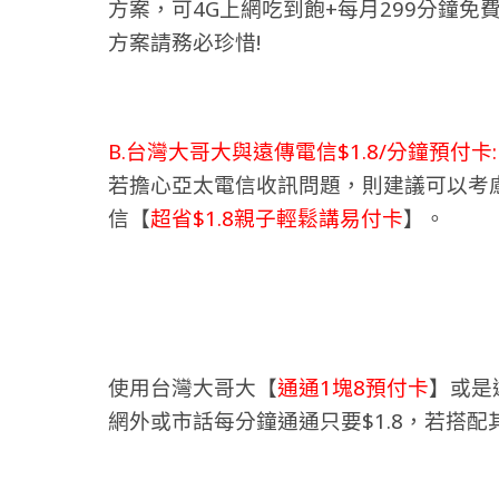
方案，可4G上網吃到飽+每月299分鐘
方案請務必珍惜!
B.台灣大哥大與遠傳電信$1.8/分鐘預付卡:
若擔心亞太電信收訊問題，則建議可以考
信【
超省$1.8親子輕鬆講易付卡
】。
使用台灣大哥大【
通通1塊8預付卡
】或是
網外或市話每分鐘通通只要$1.8，若搭配