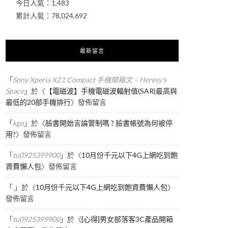
今日人氣：
1,483
累計人氣：
78,024,692
最新留言
「
Sony Xperia XZ1 Compact 手機開箱文 – Heresy's
Space
」於〈
【電磁波】手機電磁波輻射值(SAR)最高與
最低的20部手機排行
〉發佈留言
「
kgo
」於〈
臉書開始言論管制嗎 ? 臉書帳號為何被停
用?
〉發佈留言
「
tu0925399900
」於〈
10月份千元以下4G上網吃到飽
資費懶人包
〉發佈留言
「
.
」於〈
10月份千元以下4G上網吃到飽資費懶人包
〉
發佈留言
「
tu0925399900
」於〈
[心得]男女部落客3C產品開箱