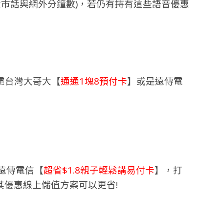
免費市話與網外分鐘數)，若仍有持有這些語音優惠
慮台灣大哥大【
通通1塊8預付卡
】或是遠傳電
遠傳電信【
超省$1.8親子輕鬆講易付卡
】，打
其優惠線上儲值方案可以更省!