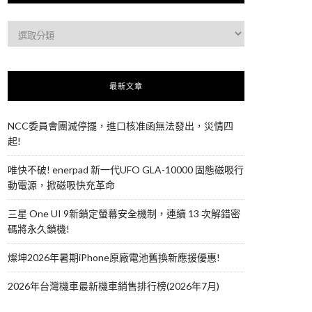
最新文章
NCC委員會團滅停擺，進口核准函無法發出，災情四
起!
唯快不破! enerpad 新一代UFO GLA-10000 固態磁吸行
動電源，掀磁吸快充革命
三星 One UI 9新鎖定螢幕安全機制，連續 13 次解錯密
碼將永久鎖機!
燦坤2026年暑期iPhone原廠電池舊換新應援優惠!
2026年台灣機車最新機車銷售排行榜(2026年7月)