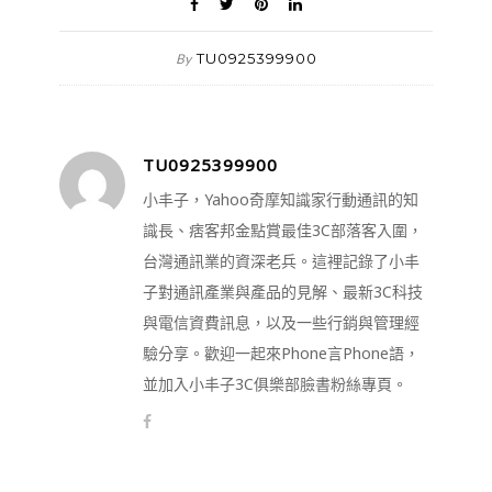
TU0925399900
By
TU0925399900
小丰子，Yahoo奇摩知識家行動通訊的知
識長、痞客邦金點賞最佳3C部落客入圍，
台灣通訊業的資深老兵。這裡記錄了小丰
子對通訊產業與產品的見解、最新3C科技
與電信資費訊息，以及一些行銷與管理經
驗分享。歡迎一起來Phone言Phone語，
並加入小丰子3C俱樂部臉書粉絲專頁。