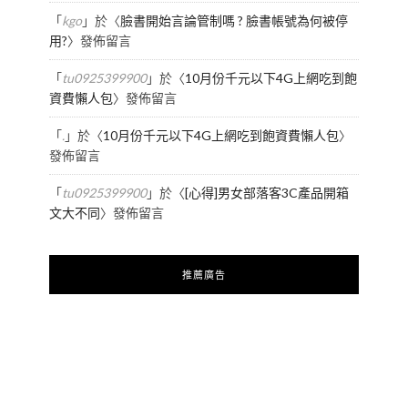
「
kgo
」於〈
臉書開始言論管制嗎 ? 臉書帳號為何被停
用?
〉發佈留言
「
tu0925399900
」於〈
10月份千元以下4G上網吃到飽
資費懶人包
〉發佈留言
「
.
」於〈
10月份千元以下4G上網吃到飽資費懶人包
〉
發佈留言
「
tu0925399900
」於〈
[心得]男女部落客3C產品開箱
文大不同
〉發佈留言
推薦廣告