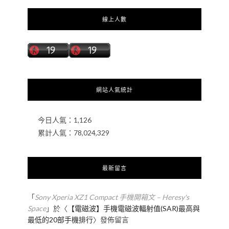
線上人數
網站人氣統計
今日人氣：
1,126
累計人氣：
78,024,329
最新留言
「
Sony Xperia XZ1 Compact 手機開箱文 – Heresy's
Space
」於〈
【電磁波】手機電磁波輻射值(SAR)最高與
最低的20部手機排行
〉發佈留言