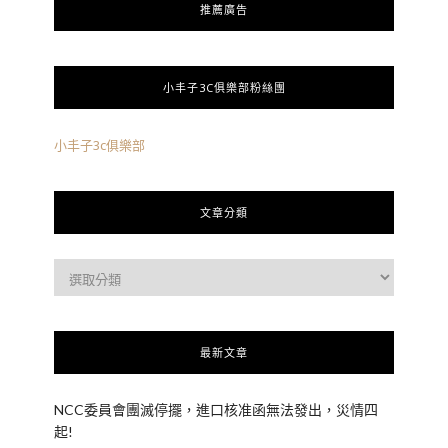
推薦廣告
小丰子3C俱樂部粉絲團
小丰子3c俱樂部
文章分類
最新文章
NCC委員會團滅停擺，進口核准函無法發出，災情四
起!