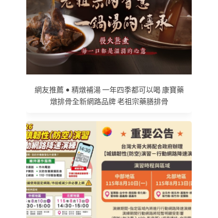
網友推薦 • 精燉補湯 一年四季都可以喝 康寶藥
燉排骨全新網路品牌 老祖宗藥膳排骨