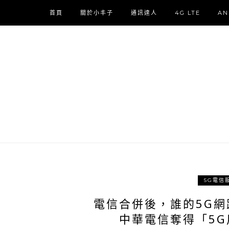
首頁
關於小丰子
通訊達人
4G LTE
AN
5G電信
電信合併後，誰的5G網路品
中華電信奪得「5G