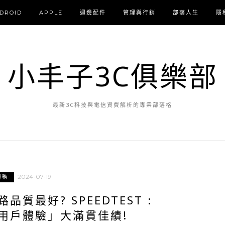
DROID
APPLE
週邊配件
管理與行銷
部落人生
隱
小丰子3C俱樂部
最新3C科技與電信資費解析的專業部落格
2024-07-19
服務
質最好? SPEEDTEST :
用戶體驗」大滿貫佳績!