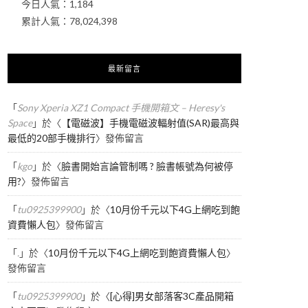
今日人氣：
1,184
累計人氣：
78,024,398
最新留言
「
Sony Xperia XZ1 Compact 手機開箱文 – Heresy's
Space
」於〈
【電磁波】手機電磁波輻射值(SAR)最高與
最低的20部手機排行
〉發佈留言
「
kgo
」於〈
臉書開始言論管制嗎 ? 臉書帳號為何被停
用?
〉發佈留言
「
tu0925399900
」於〈
10月份千元以下4G上網吃到飽
資費懶人包
〉發佈留言
「
.
」於〈
10月份千元以下4G上網吃到飽資費懶人包
〉
發佈留言
「
tu0925399900
」於〈
[心得]男女部落客3C產品開箱