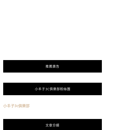
推薦廣告
小丰子3C俱樂部粉絲團
小丰子3c俱樂部
文章分類