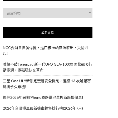
最新文章
NCC委員會團滅停擺，進口核准函無法發出，災情四
起!
唯快不破! enerpad 新一代UFO GLA-10000 固態磁吸行
動電源，掀磁吸快充革命
三星 One UI 9新鎖定螢幕安全機制，連續 13 次解錯密
碼將永久鎖機!
燦坤2026年暑期iPhone原廠電池舊換新應援優惠!
2026年台灣機車最新機車銷售排行榜(2026年7月)