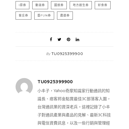
I原券
動滋券
國旅券
地方創生券
好食券
客庄券
藝FUN券
農遊券
TU0925399900
By
TU0925399900
小丰子，Yahoo奇摩知識家行動通訊的知
識長、痞客邦金點賞最佳3C部落客入圍，
台灣通訊業的資深老兵。這裡記錄了小丰
子對通訊產業與產品的見解、最新3C科技
與電信資費訊息，以及一些行銷與管理經