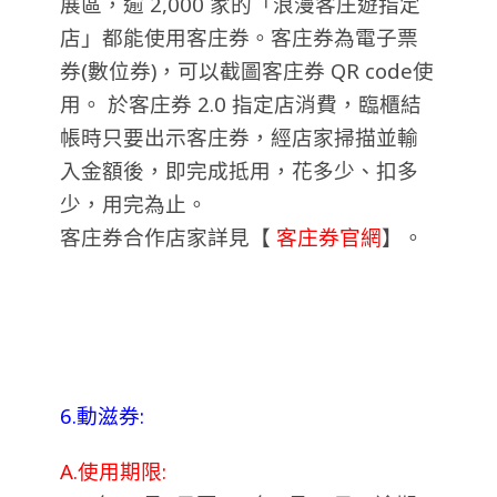
展區，逾 2,000 家的「浪漫客庄遊指定
店」都能使用客庄券。客庄券為電子票
券(數位券)，可以截圖客庄券 QR code使
用。 於客庄券 2.0 指定店消費，臨櫃結
帳時只要出示客庄券，經店家掃描並輸
入金額後，即完成抵用，花多少、扣多
少，用完為止。
客庄券
合作店家詳見【
客庄券官網
】。
6.動滋券:
A.使用期限: