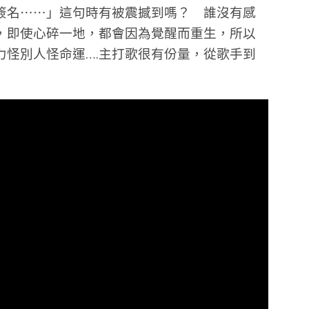
簽名⋯⋯」這句時有被震撼到嗎？ 誰沒有感
，即使心碎一地，都會因為覺醒而重生，所以
力怪別人怪命運….主打歌很有份量，從歌手到