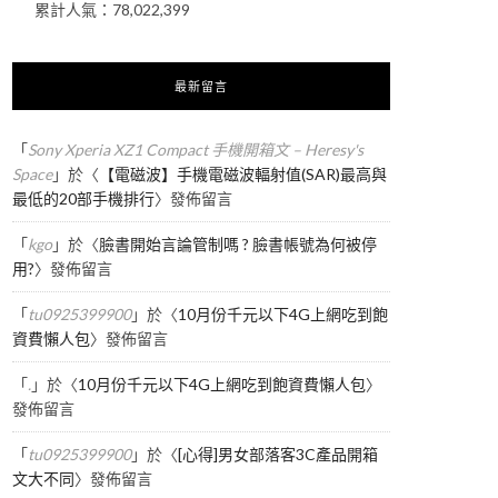
累計人氣：
78,022,399
最新留言
「
Sony Xperia XZ1 Compact 手機開箱文 – Heresy's
Space
」於〈
【電磁波】手機電磁波輻射值(SAR)最高與
最低的20部手機排行
〉發佈留言
「
kgo
」於〈
臉書開始言論管制嗎 ? 臉書帳號為何被停
用?
〉發佈留言
「
tu0925399900
」於〈
10月份千元以下4G上網吃到飽
資費懶人包
〉發佈留言
「
.
」於〈
10月份千元以下4G上網吃到飽資費懶人包
〉
發佈留言
「
tu0925399900
」於〈
[心得]男女部落客3C產品開箱
文大不同
〉發佈留言