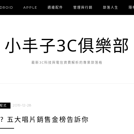
DROID
APPLE
週邊配件
管理與行銷
部落人生
隱
小丰子3C俱樂部
最新3C科技與電信資費解析的專業部落格
2019-12-28
用程式
? 五大唱片銷售金榜告訴你