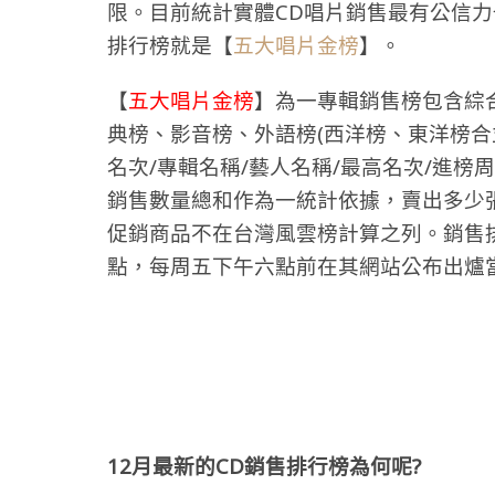
限。目前統計實體CD唱片銷售最有公信
排行榜就是【
五大唱片金榜
】。
【
五大唱片金榜
】​為一專輯銷售榜包含
典榜、影音榜、外語榜(西洋榜、東洋榜合
名次/專輯名稱/藝人名稱/最高名次/進榜
銷售數量總和作為一統計依據，賣出多少
促銷商品不在台灣風雲榜計算之列。銷售
點，每周五下午六
點前在其網站公布出爐
12
月最新的CD銷售排行榜為何呢?