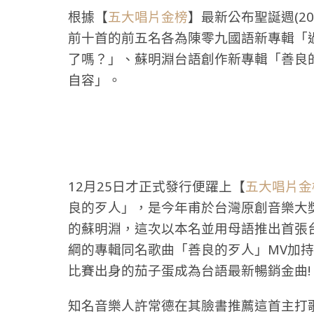
根據【
五大唱片金榜
】最新公布聖誕週(201
前十首的前五名各為陳零九國語新專輯「過P
了嗎？」、蘇明淵台語創作新專輯「善良
自容」。
12月25日才正式發行便躍上【
五大唱片金
良的歹人」，是今年甫於台灣原創音樂大
的蘇明淵，這次以本名並用母語推出首張
綱的專輯同名歌曲「善良的歹人」MV加
比賽出身的茄子蛋成為台語最新暢銷金曲!
知名音樂人許常德在其臉書推薦這首主打