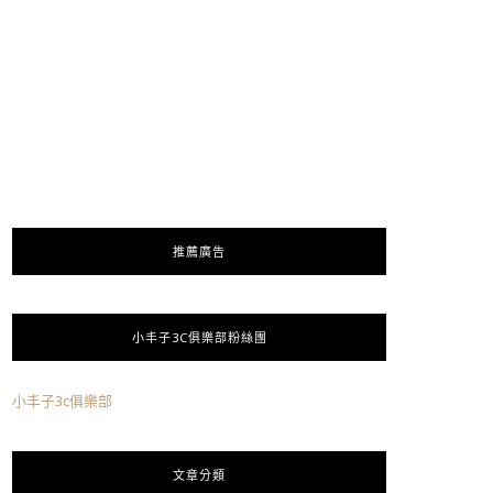
推薦廣告
小丰子3C俱樂部粉絲團
小丰子3c俱樂部
文章分類