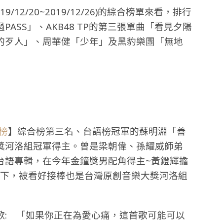
9/12/20~2019/12/26)的綜合榜單來看，排行
ASS」、AKB48 TP的第三張單曲「看見夕陽
的歹人」、周華健「少年」及黑豹樂團「無地
榜
】綜合榜第三名、台語榜冠軍的蘇明淵「善
獎河洛組冠軍得主。曾是梁朝偉、孫耀威師弟
台語專輯，在今年金鐘獎男配角得主~黃鐙輝擔
持下，被看好接棒也是台灣原創音樂大獎河洛組
歌: 「如果你正在為愛心痛，這首歌可能可以