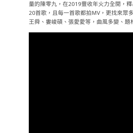
量的陳零九，在2019豐收年火力全開，釋
20首歌，且每一首歌都拍MV，更找來眾
王舜、婁峻碩、張愛愛等，曲風多變、題