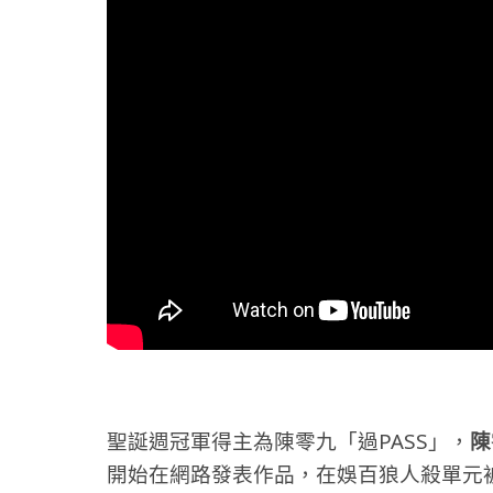
聖誕週冠軍得主為陳零九「過PASS」，
陳
開始在網路發表作品，在娛百狼人殺單元