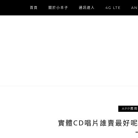
首頁
關於小丰子
通訊達人
4G LTE
AN
APP應
實體CD唱片誰賣最好呢