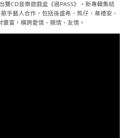
出雙CD音樂遊戲盒《過PASS》。新專輯集結
多歌手藝人合作，包括孫盛希、熊仔、韋禮安、
材豐富，橫跨愛情、親情、友情。