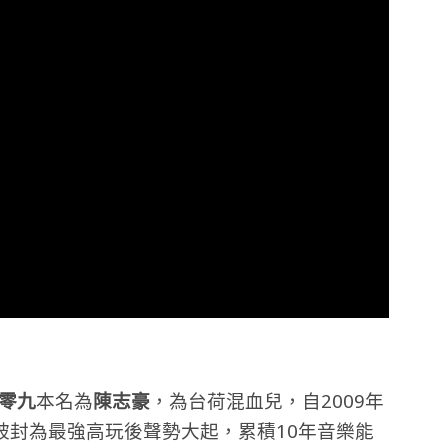
零九
本名為
陳志豪
，為台荷混血兒，自2009年
被封為最強高玩後聲勢大起，累積10年音樂能