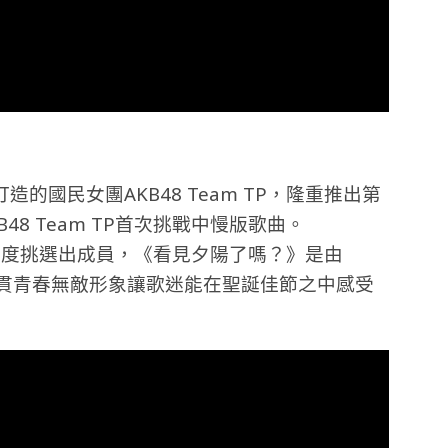
國民女團AKB48 Team TP，隆重推出第
8 Team TP首次挑戰中慢版歌曲。
評選制度挑選出成員，《看見夕陽了嗎？》是由
，MV一貫青春無敵形象讓歌迷能在聖誕佳節之中感受