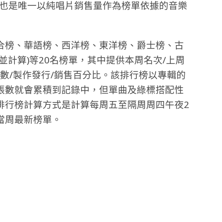
力也是唯一以純唱片銷售量作為榜單依據的音樂
綜合榜、華語榜、西洋榜、東洋榜、爵士榜、古
並計算)等20名榜單，其中提供本周名次/上周
周數/製作發行/銷售百分比。該排行榜以專輯的
張數就會累積到記錄中，但單曲及綠標搭配性
排行榜計算方式是計算每周五至隔周周四午夜2
當周最新榜單
。