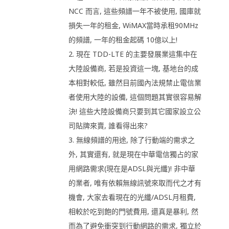
NCC 而言, 這些頻譜一年不被使用, 國庫就
損失一年的租金, WiMAX當時承租90MHz
的頻譜, 一年的租金起碼 10億以上!
2. 現在 TDD-LTE 的主要發展業這集中在
大陸設備商, 若是投資這一塊, 基地台的成
本相對較低, 雖然目前國內法規禁止電信業
者使用大陸的設備, 這個問題其實很容易解
決! 這些大陸設備商只要到其它國家設立公
司貼牌來賣, 誰看得出來?
3. 無線頻譜的用途, 除了行動端的需求之
外, 其實還有, 就是現在中華電信獨占的家
用網路需求(現在是ADSL與光纖)! 非中華
的業者, 唯有依賴無線訊號來取而代之才有
機會, 大家去看現在的光纖/ADSL月租費,
相較於吃到飽的門號費用, 還真是暴利, 然
而為了避免衝突到行動網路的需求, 獨立於