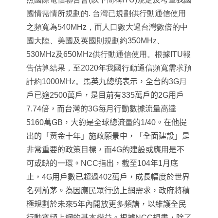
國情需情所規劃的. 台灣已規劃供行動通信使用
之頻寬為540MHz，而人口數大過台灣數倍的中
國大陸、美國及英國則規劃約350MHz、
530MHz及650MHz供行動通信使用。根據ITU報
告估算結果，至2020年我國行動通信頻寬需求預
計約1000MHz。
馬英九總統表示，全台的3G月
戶已逾2500萬戶，是目前有335萬戶的2G用戶
7.74倍，而台灣的3G每月行動數據流量高達
5160萬GB，大約是全球總流量的1/40。在他提
出的「黃金十年」施政願景中，「全面建設」是
非常重要的政策目標，而4G的建設或應用是不
可或缺的一環。NCC指出，截至104年1月底
止，4G用戶數已超過402萬戶，成長幅度於世界
名列前茅。為因應民眾行動上網需求，政府將積
極規劃於未來5年內開放更多頻譜，以維護全民
行動寬頻上網的基本權益。
根據NCC規畫，除了