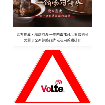
網友推薦 • 精燉補湯 一年四季都可以喝 康寶藥
燉排骨全新網路品牌 老祖宗藥膳排骨