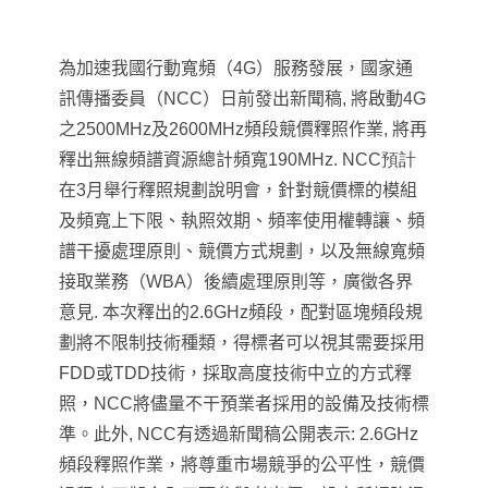
為加速我國行動寬頻（4G）服務發展，國家通
訊傳播委員（NCC）日前發出新聞稿, 將啟動4G
之2500MHz及2600MHz頻段競價釋照作業, 將
再
釋出無線頻譜資源總計頻寬190MHz.
NCC預計
在3月舉行釋照規劃說明會，針對競價標的模組
及頻寬上下限、執照效期、頻率使用權轉讓、頻
譜干擾處理原則、競價方式規劃，以及無線寬頻
接取業務（WBA）後續處理原則等，廣徵各界
意見.
本次釋出的2.6GHz頻段，配對區塊頻段規
劃將不限制技術種類，得標者可以視其需要採用
FDD或TDD技術，採取高度技術中立的方式釋
照，NCC將儘量不干預業者採用的設備及技術標
準。
此外, NCC有透過新聞稿公開表示: 2.6GHz
頻段釋照作業，將尊重市場競爭的公平性，競價