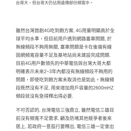
台哥大，但台哥大仍佔用遠傳部份頻寬中。
雖然台灣首創4G吃到飽方案, 4G用量明顯高於全
球平均水準，但目前用戶遇到網路塞車問題, 於
無線頻段不夠用無關, 塞車問題是卡在後端有線
固網頻寬容量不足及基地站尚未建設完成問題.
目前4G用戶數領先的中華電信與台灣大哥大都
明確表示未來2~3年內都沒有無線頻段不夠用的
問題
，即使吃到飽方案未取消也是如此。無線頻
段既然沒有不足, 用來增加用戶容量的2600mHZ
頻段就沒有急得釋出得必要.
不可否認的,
台灣電信三強鼎立, 雖然電信三雄目
前沒有頻寬不足需求,
顧及防堵其他競爭者後來
居上, 若政府一意孤行要釋出, 電信三雄一定會出