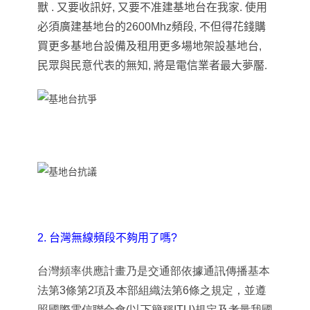
獸 . 又要收訊好, 又要不准建基地台在我家. 使用
必須廣建基地台的2600Mhz頻段, 不但得花錢購
買更多基地台設備及租用更多場地架設基地台,
民眾與民意代表的無知, 將是電信業者最大夢靨.
2. 台灣無線頻段不夠用了嗎?
台灣頻率供應計畫乃是交通部依據通訊傳播基本
法第3條第2項及本部組織法第6條之規定，並遵
照國際電信聯合會(以下簡稱ITU)規定及考量我國