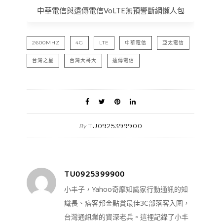
中華電信與遠傳電信VoLTE無預警斷網懶人包
2600MHZ
4G
LTE
中華電信
亞太電信
台灣之星
台灣大哥大
遠傳電信
TU0925399900
By
TU0925399900
小丰子，Yahoo奇摩知識家行動通訊的知
識長、痞客邦金點賞最佳3C部落客入圍，
台灣通訊業的資深老兵。這裡記錄了小丰