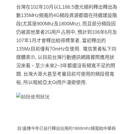
台灣在102年10月以1,186.5億元順利釋出釋出為
數135MHz頻寬的4G頻段資源都還在持續建設階
段(尤其是900Mhz及1800Mhz), 而且部分頻段因
仍被其他業者2G用戶占用中, 預計到106年6月及
107年1月才會釋出給得標業者. 當初釋出的
135Mz目前僅有70mHz在使用. 電信業者私下向
媒體表示,
以目前台灣行動通訊網路實際應用狀
況來看，至少未來2~3年都還沒有頻寬不足的問
題. 台灣大哥大甚至考量目前可使用的頻段很寬
裕, 所以租給亞太Gt用戶漫遊使用.
註:遠傳今年已自行釋出佔用的1800mhz頻寬給中華與