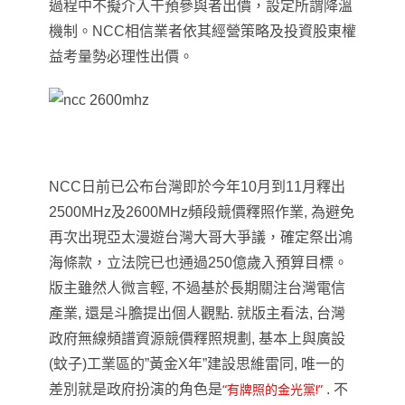
過程中不擬介入干預參與者出價，設定所謂降溫
機制。NCC相信業者依其經營策略及投資股東權
益考量勢必理性出價。
NCC日前已公布台灣即於今年10月到11月釋出
2500MHz及2600MHz頻段競價釋照作業, 為避免
再次出現亞太漫遊台灣大哥大爭議，確定祭出鴻
海條款，立法院已也通過250億歲入預算目標。
版主雖然人微言輕, 不過基於長期關注台灣電信
產業, 還是斗膽提出個人觀點. 就版主看法, 台灣
政府
無線頻譜資源
競價釋照規劃, 基本上
與廣設
(蚊子)工業區的”黃金X年”建設思維雷同, 唯一的
“有牌照的金光黨!”
差別就是政府扮演的角色是
. 不