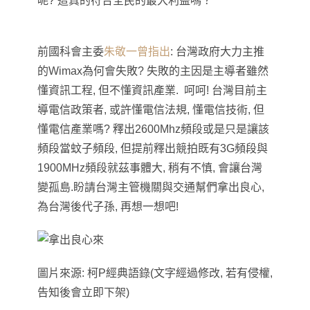
呢? 這真的符合全民的最大利益嗎？
前國科會主委
朱敬一曾指出
: 台灣政府大力主推
的Wimax為何會失敗? 失敗的主因是主導者雖然
懂資訊工程, 但不懂資訊產業. 呵呵! 台灣目前主
導電信政策者, 或許懂電信法規, 懂電信技術, 但
懂電信產業嗎? 釋出
2600Mhz頻段或是只是讓該
頻段當蚊子頻段, 但提前
釋出競拍既有3G頻段與
1900MHz頻段就茲事體大, 稍有不慎, 會讓台灣
變孤島.
盼請台灣主管機關與交通幫們拿出良心,
為台灣後代子孫, 再想一想吧!
圖片來源: 柯P經典語錄(文字經過修改, 若有侵權,
告知後會立即下架)