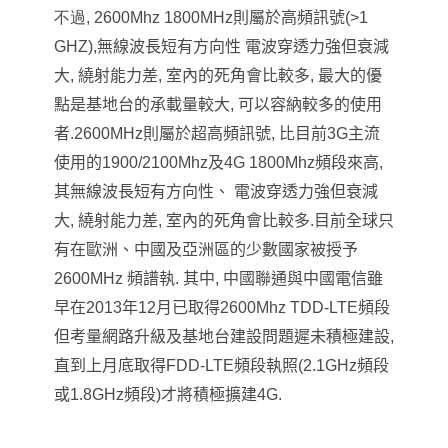
不過, 2600Mhz 1800MHz
則屬於高頻訊號(>1
GHZ),無線波長短有方向性 電波穿透力強但衰減
大, 繞射能力差, 室內的死角會比較多, 最大的優
點是基地台的承載量較大, 可以容納較多的使用
者.
2600MHz
則屬於超高頻訊號, 比目前3G主流
使用的1900/2100Mhz及4G 1800Mhz頻段來高,
其無線波長短有方向性
、
電波穿透力強但衰減
大, 繞射能力差, 室內的死角會比較多.
目前全球只
有在歐洲
、
中國及亞洲區的少數國家被授予
2600MHz 頻譜執.
其中, 中國聯通與中國電信雖
早在2013年12月已取得2600Mhz TDD-LTE頻段
但考量網路升級及基地台建設問題遲未積極建設,
直到上月底取得FDD-LTE頻段執照(2.1GHz頻段
或1.8GHz頻段)才將積極擴建4G.