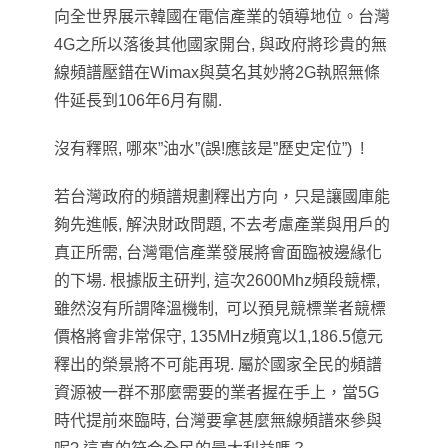
向全世界展示韓國在電信產業的領導地位。台灣
4G之所以落後其他國家開台, 與政府將珍貴的無
線頻譜壓錯在Wimax與莫名其妙將2G執照無條
件延長到106年6月有關.
沒有釋照, 哪來”油水”(誤!應該是”歷史定位”) !
若
台灣政府的頻譜規劃釋出方向，只是讓國庫能
夠先進帳, 解決財政問題, 不去考慮產業與用戶的
真正所需, 台灣電信產業發展將會面臨被邊緣化
的下場. 根據版主研判, 這次2600Mhz頻段競標,
雖然沒有所謂
降溫機制, 可以預見
競標業者競標
價格將會非常保守,
135MHz頻寬
以1,186.5億元
釋出的榮景將不可能再現.
屬於國家全民的頻譜
資源被一群不那麼需要的業者握在手上，當5G
時代提前來臨時, 台灣要拿甚麼無線頻譜來參與