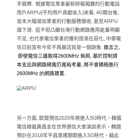
手競標. 根據電信業者最新財報揭露的行動電話
用戶ARPU(平均用戶貢獻收入)來看, 4G開台後,
並未大幅增加業者的行動服務營收, 甚至ARPU
還下滑. 這不但凸
顯台灣行動網路應用能量明顯
不足, 也代表電信業者的獲利逐漸在惡化, 中華電
信日前宣布今年不再展店就是一個跡象.
換言之,
即使電信三雄取得2
600MHz
執照, 基於控制資
本支出與網路頻寬仍寬裕考量, 將不會積極進行
2
600MHz 的
網路建置.
另一方面, 歐盟預估2020年將進入5G時代，韓國
電信總裁黃昌圭在世界通信大會演說表示，韓國
預計在2018年平昌奧運期間進入5G時代，藉此