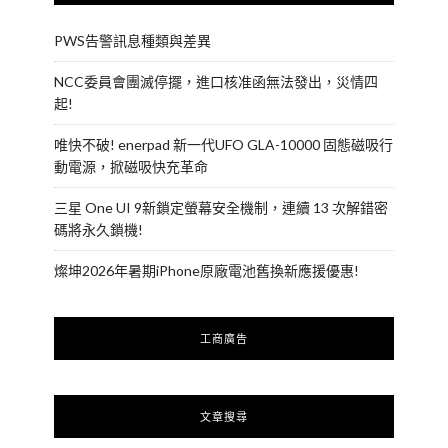
PWS告警訊息種類與差異
NCC委員會團滅停擺，進口核准函無法發出，災情四
起!
唯快不破! enerpad 新一代UFO GLA-10000 固態磁吸行
動電源，掀磁吸快充革命
三星 One UI 9新鎖定螢幕安全機制，連續 13 次解錯密
碼將永久鎖機!
燦坤2026年暑期iPhone原廠電池舊換新應援優惠!
工商廣告
文章搜尋