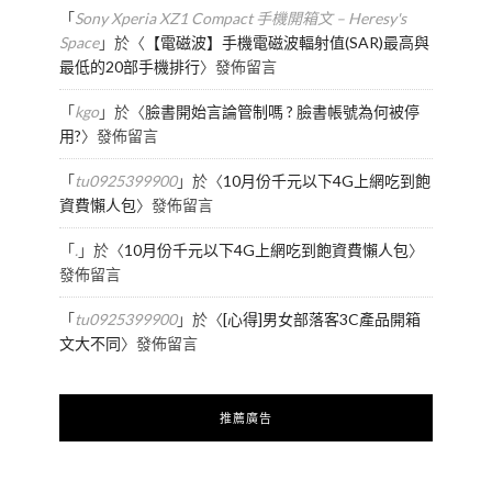
「
Sony Xperia XZ1 Compact 手機開箱文 – Heresy's
Space
」於〈
【電磁波】手機電磁波輻射值(SAR)最高與
最低的20部手機排行
〉發佈留言
「
kgo
」於〈
臉書開始言論管制嗎 ? 臉書帳號為何被停
用?
〉發佈留言
「
tu0925399900
」於〈
10月份千元以下4G上網吃到飽
資費懶人包
〉發佈留言
「
.
」於〈
10月份千元以下4G上網吃到飽資費懶人包
〉
發佈留言
「
tu0925399900
」於〈
[心得]男女部落客3C產品開箱
文大不同
〉發佈留言
推薦廣告