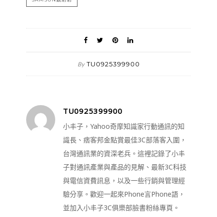
TU0925399900
By
TU0925399900
小丰子，Yahoo奇摩知識家行動通訊的知
識長、痞客邦金點賞最佳3C部落客入圍，
台灣通訊業的資深老兵。這裡記錄了小丰
子對通訊產業與產品的見解、最新3C科技
與電信資費訊息，以及一些行銷與管理經
驗分享。歡迎一起來Phone言Phone語，
並加入小丰子3C俱樂部臉書粉絲專頁。