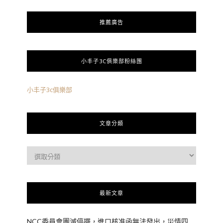
推薦廣告
小丰子3C俱樂部粉絲團
小丰子3c俱樂部
文章分類
最新文章
NCC委員會團滅停擺，進口核准函無法發出，災情四