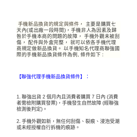
手機新品換貨的規定與條件，
主要是購買七
天內(或出廠一段時間)，手機非人為因素及歸
咎於手機本商的問題的故障， 手機外觀未被刮
傷， 配件與外盒完整， 就可以依各手機代理
商規定做新品換貨。 以手機知名代理商聯強國
際的手機新品換貨條件為例, 條件如下 :
【聯強代理手機新品換貨條件】：
1. 聯強出貨 2 個月內且消費者購買 7 日內 (消費
者需檢附購買發票)，手機發生自然故障 (經聯強
檢測後判定)。
2. 手機外觀如新，無任何刮傷、裂痕、浸泡受潮
或未經授權自行拆機的痕跡。