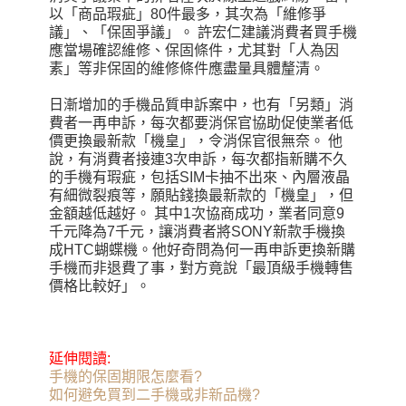
以「商品瑕疵」80件最多，其次為「維修爭
議」、「保固爭議」。 許宏仁建議消費者買手機
應當場確認維修、保固條件，尤其對「人為因
素」等非保固的維修條件應盡量具體釐清。
日漸增加的手機品質申訴案中，也有「另類」消
費者一再申訴，每次都要消保官協助促使業者低
價更換最新款「機皇」，令消保官很無奈。 他
說，有消費者接連3次申訴，每次都指新購不久
的手機有瑕疵，包括SIM卡抽不出來、內層液晶
有細微裂痕等，願貼錢換最新款的「機皇」，但
金額越低越好。 其中1次協商成功，業者同意9
千元降為7千元，讓消費者將SONY新款手機換
成HTC蝴蝶機。他好奇問為何一再申訴更換新購
手機而非退費了事，對方竟說「最頂級手機轉售
價格比較好」。
延伸閱讀
:
手機的保固期限怎麼看?
如何避免買到二手機或非新品機?