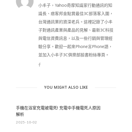
小丰子，Yahoo奇摩知識家行動通訊的知
識長、痞客邦金點賞最佳3C部落客入圍，
台灣通訊業的資深老兵。這裡記錄了小丰
子對通訊產業與產品的見解、最新3C科技
與電信資費訊息，以及一些行銷與管理經
驗分享。歡迎一起來Phone言Phone語，
並加入小丰子3C俱樂部臉書粉絲專頁。
YOU MIGHT ALSO LIKE
手機在浴室充電被電死! 充電中手機電死人原因
解析
2025-10-02