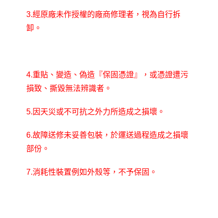
3.經原廠未作授權的廠商修理者，視為自行拆
卸。
4.重貼、變造、偽造『保固憑證』，或憑證遭污
損致、撕毀無法辨識者。
5.因天災或不可抗之外力所造成之損壞。
6.故障送修未妥善包裝，於運送過程造成之損壞
部份。
7.消耗性裝置例如外殼等，不予保固。