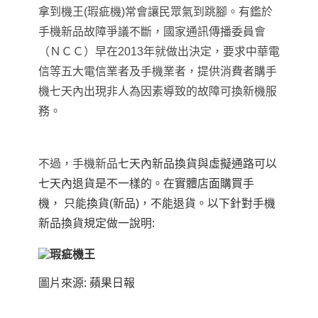
拿到機王(瑕疵機)常會讓民眾氣到跳腳。有鑑於
手機新品故障爭議不斷，國家通訊傳播委員會
（ＮＣＣ）早在2013年就做出決定，要求中華電
信等五大電信業者及手機業者，提供消費者購手
機七天內出現非人為因素導致的故障可換新機服
務。
不過
，
手機新品
七天內新品換貨與虛擬通路可以
七天內退貨是不一樣的。
在實體店面購買手
機，
只能換貨
(
新品
)，
不能退貨。
以下針對手機
新品換貨規定做一說明:
圖片來源: 蘋果日報