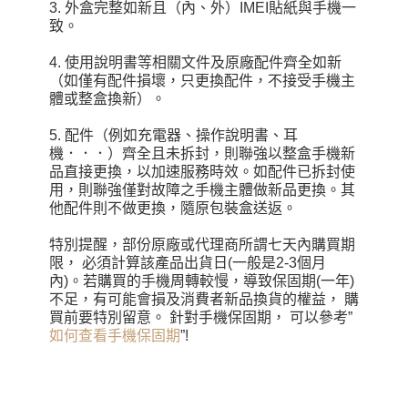
3. 外盒完整如新且（內、外）IMEI貼紙與手機一
致。
4. 使用說明書等相關文件及原廠配件齊全如新
（如僅有配件損壞，只更換配件，不接受手機主
體或整盒換新）。
5. 配件（例如充電器、操作說明書、耳
機．．．）齊全且未拆封，則聯強以整盒手機新
品直接更換，以加速服務時效。如配件已拆封使
用，則聯強僅對故障之手機主體做新品更換。其
他配件則不做更換，隨原包裝盒送返。
特別提醒，部份原廠或代理商所謂七天內購買期
限， 必須計算該產品出貨日(一般是2-3個月
內)。若購買的手機周轉較慢，導致保固期(一年)
不足，有可能會損及消費者新品換貨的權益， 購
買前要特別留意。 針對手機保固期， 可以參考”
如何查看手機保固期
”!