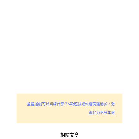
益智遊戲可以訓練什麼？5款遊戲讓你邊玩邊動腦，激
盪腦力不分年紀
相關文章