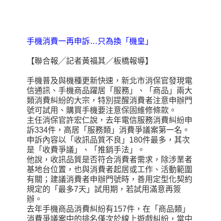
手機消費一再申訴…只為換「機皇」
【聯合報╱記者黃福其／板橋報導】
手機普及與機種更新快速，新北市消保官發現電
信通訊、手機商品躍居「服務」、「商品」兩大
類消費糾紛的大宗，特別提醒消費者注意申辦門
號可試用、購買手機要注意保固維修條款。
主任消保官許宏仁說，去年電信服務消費糾紛申
訴334件，高居「服務類」消費爭議案第一名。
申訴內容以「收訊品質不良」180件最多，其次
是「收費爭議」、「推銷手法」。
他說，收訊品質是否符合消費者需求，除涉業者
基地台位置，也與消費者起居或工作、活動範圍
有關；建議消費者申辦門號時，善用定型化契約
規定的「最多7天」試用期，若試用滿意再簽
辦。
去年手機商品消費糾紛有157件，在「商品類」
消費爭議案中的排名僅次於線上遊戲糾紛，當中