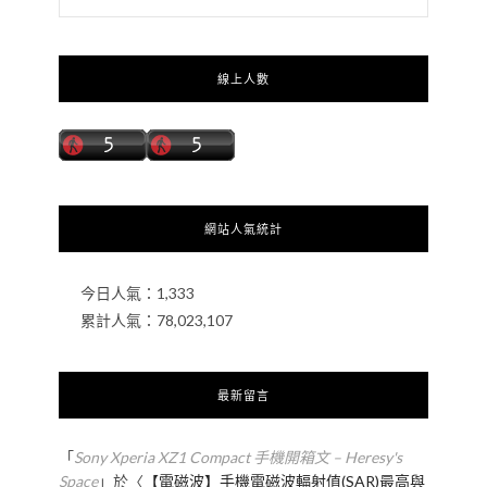
線上人數
網站人氣統計
今日人氣：
1,333
累計人氣：
78,023,107
最新留言
「
Sony Xperia XZ1 Compact 手機開箱文 – Heresy's
Space
」於〈
【電磁波】手機電磁波輻射值(SAR)最高與