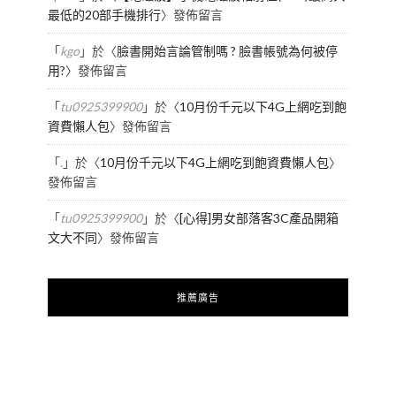
最低的20部手機排行
〉發佈留言
「
kgo
」於〈
臉書開始言論管制嗎 ? 臉書帳號為何被停
用?
〉發佈留言
「
tu0925399900
」於〈
10月份千元以下4G上網吃到飽
資費懶人包
〉發佈留言
「
.
」於〈
10月份千元以下4G上網吃到飽資費懶人包
〉
發佈留言
「
tu0925399900
」於〈
[心得]男女部落客3C產品開箱
文大不同
〉發佈留言
推薦廣告