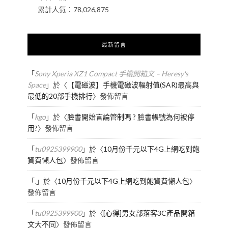
累計人氣：
78,026,875
最新留言
「
Sony Xperia XZ1 Compact 手機開箱文 – Heresy's
Space
」於〈
【電磁波】手機電磁波輻射值(SAR)最高與
最低的20部手機排行
〉發佈留言
「
kgo
」於〈
臉書開始言論管制嗎 ? 臉書帳號為何被停
用?
〉發佈留言
「
tu0925399900
」於〈
10月份千元以下4G上網吃到飽
資費懶人包
〉發佈留言
「
.
」於〈
10月份千元以下4G上網吃到飽資費懶人包
〉
發佈留言
「
tu0925399900
」於〈
[心得]男女部落客3C產品開箱
文大不同
〉發佈留言