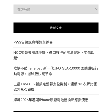
最新文章
PWS告警訊息種類與差異
NCC委員會團滅停擺，進口核准函無法發出，災情四
起!
唯快不破! enerpad 新一代UFO GLA-10000 固態磁吸行
動電源，掀磁吸快充革命
三星 One UI 9新鎖定螢幕安全機制，連續 13 次解錯密
碼將永久鎖機!
燦坤2026年暑期iPhone原廠電池舊換新應援優惠!