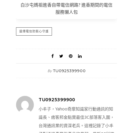
白沙屯媽祖進香自帶電信網路? 進香期間的電信
服務懶人包
遠傳電信防駭心守護
TU0925399900
By
TU0925399900
小丰子，Yahoo奇摩知識家行動通訊的知
識長、痞客邦金點賞最佳3C部落客入圍，
台灣通訊業的資深老兵。這裡記錄了小丰