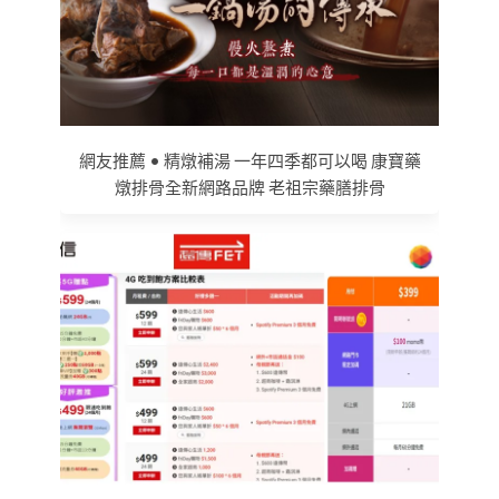
網友推薦 • 精燉補湯 一年四季都可以喝 康寶藥
燉排骨全新網路品牌 老祖宗藥膳排骨