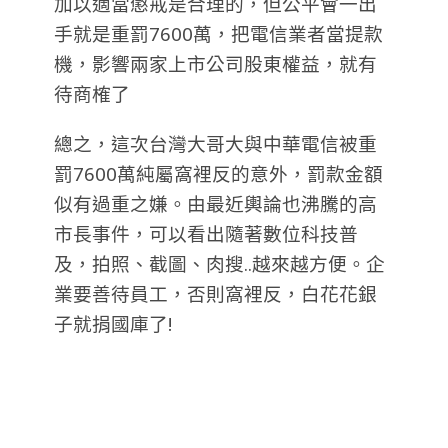
加以適當懲戒是合理的，但公平會一出
手就是重罰7600萬，把電信業者當提款
機，影響兩家上市公司股東權益，就有
待商榷了
總之，這次台灣大哥大與中華電信被重
罰7600萬純屬窩裡反的意外，罰款金額
似有過重之嫌。由最近輿論也沸騰的高
市長事件，可以看出隨著數位科技普
及，拍照、截圖、肉搜..越來越方便。企
業要善待員工，否則窩裡反，白花花銀
子就捐國庫了!