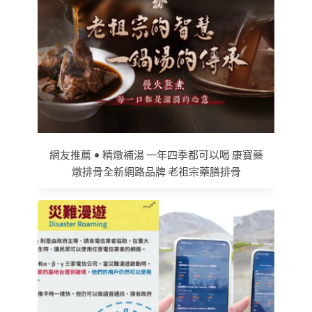
網友推薦 • 精燉補湯 一年四季都可以喝 康寶藥
燉排骨全新網路品牌 老祖宗藥膳排骨