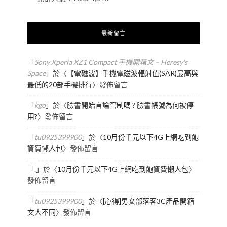
最新留言
「
Sony Xperia XZ1 Compact 手機開箱文 – Heresy's
Space
」於〈
【電磁波】手機電磁波輻射值(SAR)最高與
最低的20部手機排行
〉發佈留言
「
kgo
」於〈
臉書開始言論管制嗎 ? 臉書帳號為何被停
用?
〉發佈留言
「
tu0925399900
」於〈
10月份千元以下4G上網吃到飽
資費懶人包
〉發佈留言
「
.
」於〈
10月份千元以下4G上網吃到飽資費懶人包
〉
發佈留言
「
tu0925399900
」於〈
[心得]男女部落客3C產品開箱
文大不同
〉發佈留言