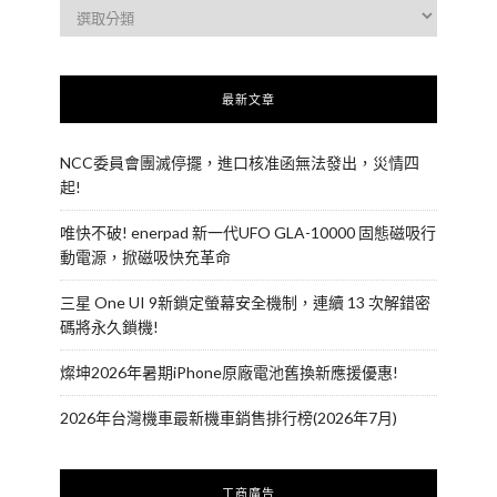
最新文章
NCC委員會團滅停擺，進口核准函無法發出，災情四
起!
唯快不破! enerpad 新一代UFO GLA-10000 固態磁吸行
動電源，掀磁吸快充革命
三星 One UI 9新鎖定螢幕安全機制，連續 13 次解錯密
碼將永久鎖機!
燦坤2026年暑期iPhone原廠電池舊換新應援優惠!
2026年台灣機車最新機車銷售排行榜(2026年7月)
工商廣告