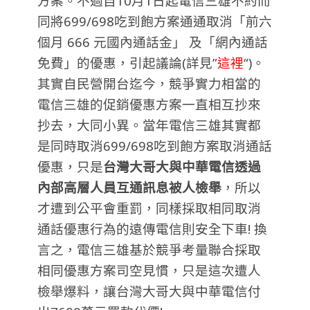
方案。不過自10月1日起電信三雄不約而
同將699/698吃到飽方案通通取消「前六
個月 666 元國內通話金」 及「網內通話
免費」的優惠，引起議論(詳見”
這裡
“)。
其實自民營開台迄今，競爭實力相當的
電信三雄的促銷優惠方案一直相互抄來
抄去，大同小異。當年電信三雄其實都
是同時取消699/698吃到飽方案取消通話
優惠，只是
台灣大哥大與中華電信透過
內部高層人員互通訊息被人檢舉
，所以
才遭到公平會重罰，同樣採取相同取消
通話優惠行為的遠傳電信則安全下車! 換
言之，電信三雄基於競爭考量聯合採取
相同優惠方案司空見慣，只是這次遭人
檢舉爆料，讓台灣大哥大與中華電信付