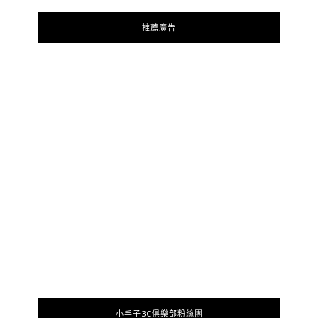
推薦廣告
小丰子3C俱樂部粉絲團