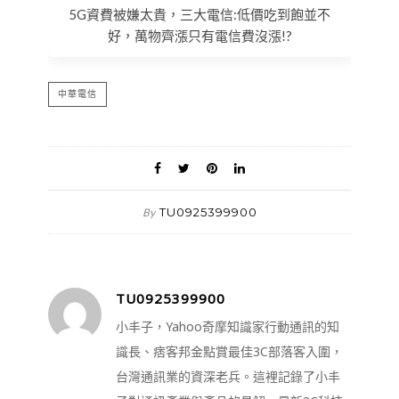
5G資費被嫌太貴，三大電信:低價吃到飽並不
好，萬物齊漲只有電信費沒漲!?
中華電信
TU0925399900
By
TU0925399900
小丰子，Yahoo奇摩知識家行動通訊的知
識長、痞客邦金點賞最佳3C部落客入圍，
台灣通訊業的資深老兵。這裡記錄了小丰