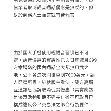
信業者取消語音通話優惠是無感的，但
對於商務人士而言就有苦難言!
由於國人手機使用輕語音習慣已不可
逆，語音優惠的實惠性已與日遽減且699
方案贈送的國內通話金大都
無用武之
地，公平會這次開掛重罰7600萬元，讓
人匪夷所思。純就版主看法，雙方高層
互通訊息協調取消促銷優惠（其實應該
是優惠活動到期不延長）雖不可取且已
構成違反公平交易法之聯合行為要件，