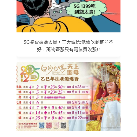
5G資費被嫌太貴，三大電信:低價吃到飽並不
好，萬物齊漲只有電信費沒漲!?