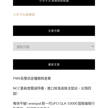
小丰子3C俱樂部粉絲團
小丰子3c俱樂部
文章分類
最新文章
PWS告警訊息種類與差異
NCC委員會團滅停擺，進口核准函無法發出，災情四
起!
唯快不破! enerpad 新一代UFO GLA-10000 固態磁吸行