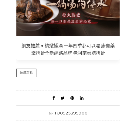
網友推薦 • 精燉補湯 一年四季都可以喝 康寶藥
燉排骨全新網路品牌 老祖宗藥膳排骨
頻譜超標
TU0925399900
By