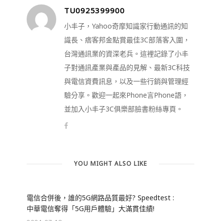
TU0925399900
小丰子，Yahoo奇摩知識家行動通訊的知
識長、痞客邦金點賞最佳3C部落客入圍，
台灣通訊業的資深老兵。這裡記錄了小丰
子對通訊產業與產品的見解、最新3C科技
與電信資費訊息，以及一些行銷與管理經
驗分享。歡迎一起來Phone言Phone語，
並加入小丰子3C俱樂部臉書粉絲專頁。
YOU MIGHT ALSO LIKE
電信合併後，誰的5G網路品質最好? Speedtest :
中華電信奪得「5G用戶體驗」大滿貫佳績!