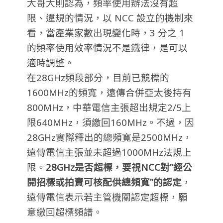
大哥大則認為，頻率使用辦法沒有超
限、違規的情況，以 NCC 設立的機制來
看，當產業家數出現變化時，3 分之 1
的頻率使用效率情況不是鐵律，是可以
適時調整。
在28GHz頻段部分，目前已競標的
1600MHz的頻寬，遠傳合併亞太後持有
800MHz，中華電信主張超出規定2/5上
限640MHz，須繳回160MHz。不過，因
28GHz實際釋出的總頻寬是2500MHz，
遠傳電信主張並未超過1000MHz法規上
限。
28GHz是否超標，要視NCC對”經公
開招標或拍賣可核配供總頻寬”的認定
，
遠傳電信表示若主管機關認定超標，願
意繳回超標頻譜。