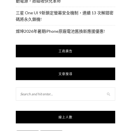
動電源，掀磁吸快充革命
三星 One UI 9新鎖定螢幕安全機制，連續 13 次解錯密
碼將永久鎖機!
燦坤2026年暑期iPhone原廠電池舊換新應援優惠!
工商廣告
文章搜尋
線上人數