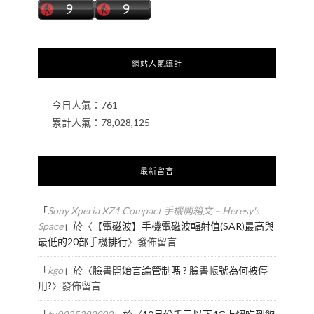
網站人氣統計
今日人氣：
761
累計人氣：
78,028,125
最新留言
「
Sony Xperia XZ1 Compact 手機開箱文 – Heresy's
Space
」於〈
【電磁波】手機電磁波輻射值(SAR)最高與
最低的20部手機排行
〉發佈留言
「
kgo
」於〈
臉書開始言論管制嗎 ? 臉書帳號為何被停
用?
〉發佈留言