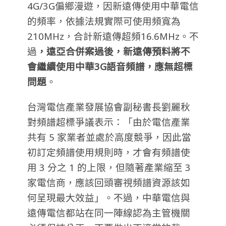
4G/3G偏鄉漫遊，因新遠傳使用中華電信
的頻率，依據法規實際可使用頻寬為
210MHz，合計新遠傳超頻16.6MHz。不
過
，遠亞合併案過後，新遠傳預料將不
會繼續使用中華3G語音頻譜，應無超標
問題
。
台灣電信產業發展協會副秘書長劉麗秋
對頻譜超標爭議表示：「由於電信產業
共有 5 家業者並處於高度競爭，因此當
初訂定頻譜使用規則時，才會有頻譜使
用 3 分之 1 的上限，但隨著產業縮至 3
家電信商，應該回頭審視頻譜資源該如
何呈現最大效益」。不過，中華電信與
遠傳電信都站在同一陣線認為主管機關