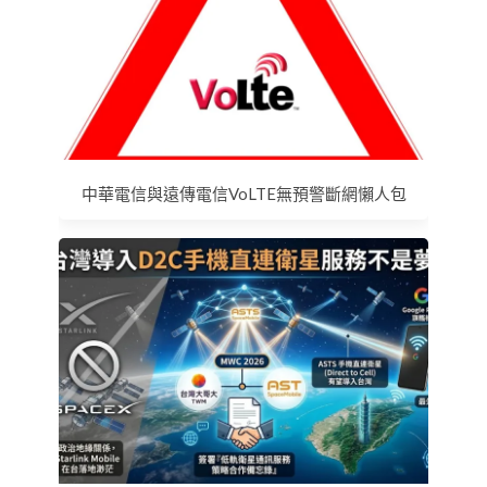
中華電信與遠傳電信VoLTE無預警斷網懶人包