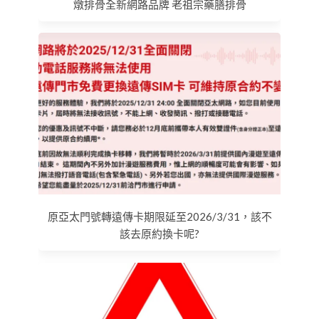
燉排骨全新網路品牌 老祖宗藥膳排骨
原亞太門號轉遠傳卡期限延至2026/3/31，該不
該去原約換卡呢?