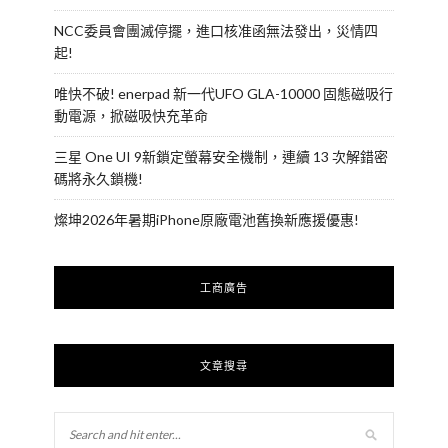
NCC委員會團滅停擺，進口核准函無法發出，災情四
起!
唯快不破! enerpad 新一代UFO GLA-10000 固態磁吸行
動電源，掀磁吸快充革命
三星 One UI 9新鎖定螢幕安全機制，連續 13 次解錯密
碼將永久鎖機!
燦坤2026年暑期iPhone原廠電池舊換新應援優惠!
工商廣告
文章搜尋