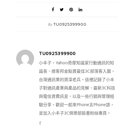
TU0925399900
By
TU0925399900
小丰子，Yahoo奇摩知識家行動通訊的知
識長、痞客邦金點賞最佳3C部落客入圍，
台灣通訊業的資深老兵。這裡記錄了小丰
子對通訊產業與產品的見解、最新3C科技
與電信資費訊息，以及一些行銷與管理經
驗分享。歡迎一起來Phone言Phone語，
並加入小丰子3C俱樂部臉書粉絲專頁。