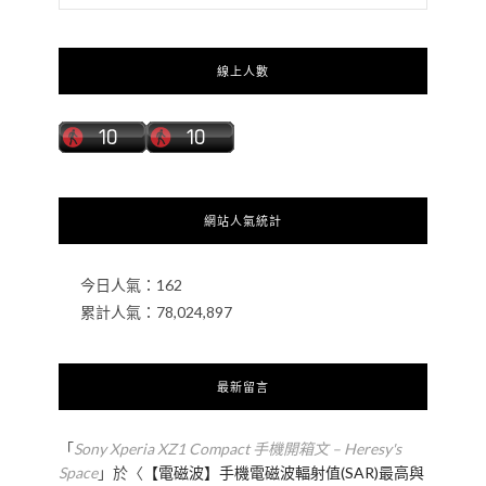
線上人數
網站人氣統計
今日人氣：
162
累計人氣：
78,024,897
最新留言
「
Sony Xperia XZ1 Compact 手機開箱文 – Heresy's
Space
」於〈
【電磁波】手機電磁波輻射值(SAR)最高與