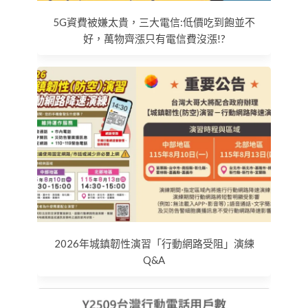
5G資費被嫌太貴，三大電信:低價吃到飽並不
好，萬物齊漲只有電信費沒漲!?
2026年城鎮韌性演習「行動網路受阻」演練
Q&A