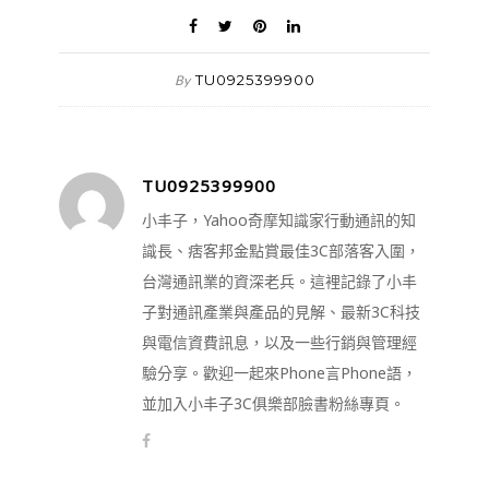
TU0925399900
By
TU0925399900
小丰子，Yahoo奇摩知識家行動通訊的知
識長、痞客邦金點賞最佳3C部落客入圍，
台灣通訊業的資深老兵。這裡記錄了小丰
子對通訊產業與產品的見解、最新3C科技
與電信資費訊息，以及一些行銷與管理經
驗分享。歡迎一起來Phone言Phone語，
並加入小丰子3C俱樂部臉書粉絲專頁。