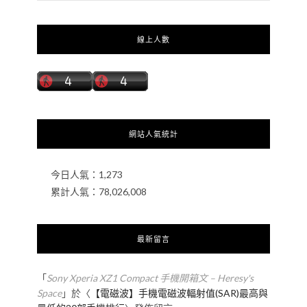
線上人數
網站人氣統計
今日人氣：
1,273
累計人氣：
78,026,008
最新留言
「
Sony Xperia XZ1 Compact 手機開箱文 – Heresy's
Space
」於〈
【電磁波】手機電磁波輻射值(SAR)最高與