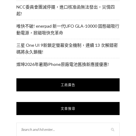
NCC委員會團滅停擺，進口核准函無法發出，災情四
起!
唯快不破! enerpad 新一代UFO GLA-10000 固態磁吸行
動電源，掀磁吸快充革命
三星 One UI 9新鎖定螢幕安全機制，連續 13 次解錯密
碼將永久鎖機!
燦坤2026年暑期iPhone原廠電池舊換新應援優惠!
工商廣告
文章搜尋