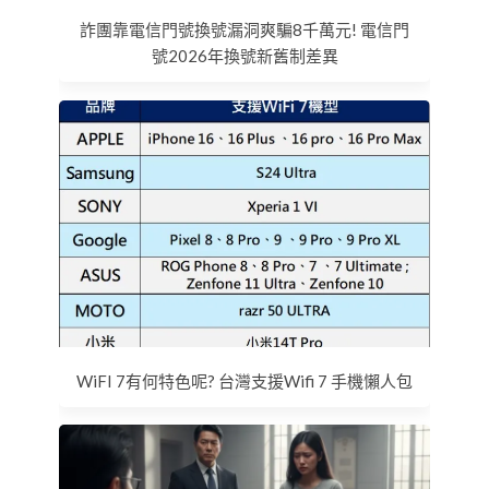
詐團靠電信門號換號漏洞爽騙8千萬元! 電信門
號2026年換號新舊制差異
WiFI 7有何特色呢? 台灣支援Wifi 7 手機懶人包