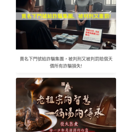
賣名下門號給詐騙集團，被判刑又被判罰賠償天
價所有詐騙損失!