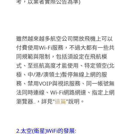
考，以業者實際公告為準)
雖然越來越多航空公司開放飛機上可以
付費使用Wi-Fi服務，不過大都有一些共
同規範與限制，包括須設定在飛航模
式、至巡航高度才能使用、特定領空(北
極、中/港/澳領土)暫停無線上網的服
務、禁用VOIP與視訊服務、同一帳號無
法同時連線、Wi-Fi網路網速、指定上網
瀏覽器..，詳見”
這篇
”說明。
2.太空(衛星)WiFi的發展: