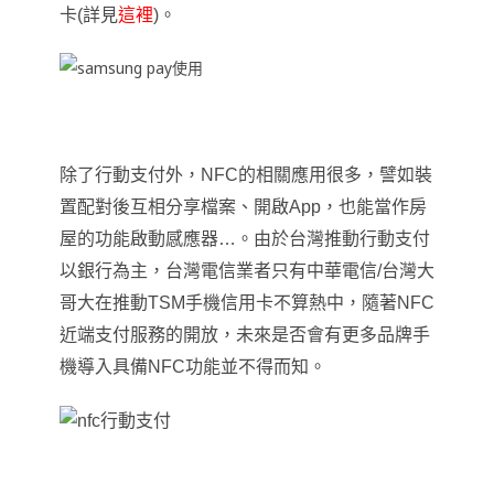
卡(詳見
這裡
)。
除了行動支付外
，
NFC
的相關應用很多，譬如
裝
置配對後互相分享檔案、開啟App，也能當作房
屋的功能啟動感應器…。由於台灣推動行動支付
以銀行為主
，
台灣電信業者只有中華電信/台灣大
哥大在推動TSM手機信用卡不算熱中
，
隨著NFC
近端支付服務的開放
，
未來是否會有更多品牌手
機導入具備NFC功能並不得而知。