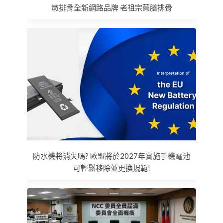
燉排骨全新網路品牌 老祖宗藥膳排骨
防水機將消失嗎? 歐盟將於2027年實施手機電池
可輕鬆移除並更換規範!