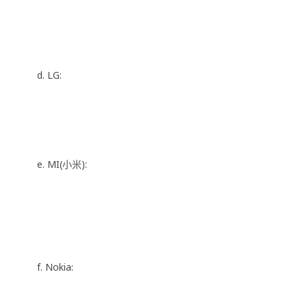
d. LG:
e. MI(小米):
f. Nokia: