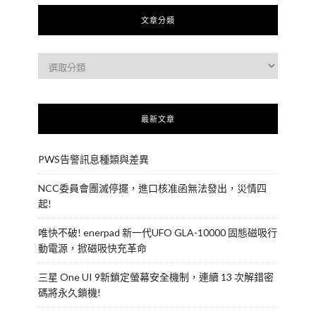
文章分類
最新文章
PWS告警訊息種類與差異
NCC委員會團滅停擺，進口核准函無法發出，災情四
起!
唯快不破! enerpad 新一代UFO GLA-10000 固態磁吸行
動電源，掀磁吸快充革命
三星 One UI 9新鎖定螢幕安全機制，連續 13 次解錯密
碼將永久鎖機!