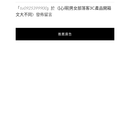
「
tu0925399900
」於〈
[心得]男女部落客3C產品開箱
文大不同
〉發佈留言
推薦廣告