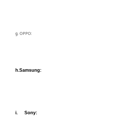
g. OPPO:
h.Samsung:
i.
Sony: