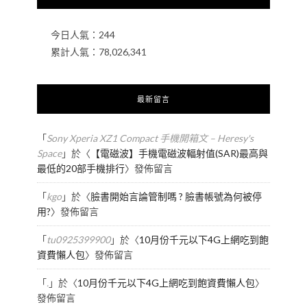
今日人氣：
244
累計人氣：
78,026,341
最新留言
「
Sony Xperia XZ1 Compact 手機開箱文 – Heresy's
Space
」於〈
【電磁波】手機電磁波輻射值(SAR)最高與
最低的20部手機排行
〉發佈留言
「
kgo
」於〈
臉書開始言論管制嗎 ? 臉書帳號為何被停
用?
〉發佈留言
「
tu0925399900
」於〈
10月份千元以下4G上網吃到飽
資費懶人包
〉發佈留言
「
.
」於〈
10月份千元以下4G上網吃到飽資費懶人包
〉
發佈留言