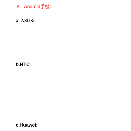
Ａ.
Android
手機:
a.
ASUS:
b.HTC
c.Huawei: