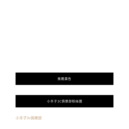
推薦廣告
小丰子3C俱樂部粉絲團
小丰子3c俱樂部