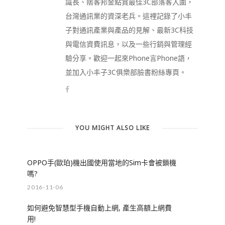
識長、痞客邦金點賞最佳3C部落客入圍，
台灣通訊業的資深老兵。這裡記錄了小丰
子對通訊產業與產品的見解、最新3C科技
與電信資費訊息，以及一些行銷與管理經
驗分享。歡迎一起來Phone言Phone語，
並加入小丰子3C俱樂部臉書粉絲專頁。
YOU MIGHT ALSO LIKE
OPPO手(歐珀)機出國使用當地的Sim卡會被鎖機
嗎?
2016-11-06
如何避免智慧型手機自動上網, 產生高額上網費
用!