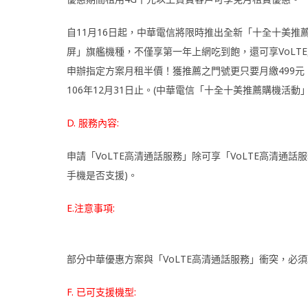
自
11
月
16
日起，中華電信將限時推出全新「十全十美推
屏」旗艦機種，
不僅享第一年上網吃到飽，還可享
VoLTE
申辦指定方案月租半
價！獲推薦之門號更只要月繳
499
元
106
年
12
月
31
日止。(中華電信「十全十美推薦購機活動
D. 服務內容:
申請「VoLTE高清通話服務」除可享「VoLTE高清通話服務」
手機是否支援)。
E.注意事項:
部分中華優惠方案與「VoLTE高清通話服務」衝突，必
F. 已可支援機型: