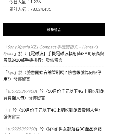
今日人氣：
1,226
累計人氣：
78,024,431
最新留言
「
Sony Xperia XZ1 Compact 手機開箱文 – Heresy's
Space
」於〈
【電磁波】手機電磁波輻射值(SAR)最高與
最低的20部手機排行
〉發佈留言
「
kgo
」於〈
臉書開始言論管制嗎 ? 臉書帳號為何被停
用?
〉發佈留言
「
tu0925399900
」於〈
10月份千元以下4G上網吃到飽
資費懶人包
〉發佈留言
「
.
」於〈
10月份千元以下4G上網吃到飽資費懶人包
〉
發佈留言
「
tu0925399900
」於〈
[心得]男女部落客3C產品開箱