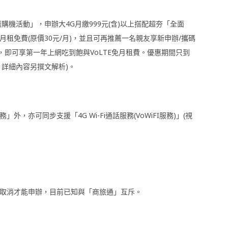
薦購機活動」，申辦大
4G
月繳
99
9
元
(
含
)
以上搭配超夯「全面
月租免費
(
原價
30
元
/
月
)
，並且可再推薦一名親友享新申辦
/
攜碼
，即可享第一年上網吃到飽與
VoLTE
免月租費。優惠期間只到
」詳細內容另撰文解析)。
外，亦可同步支援「4G Wi-Fi通話服務(VoWiFI服務)」(視
須取消才能申辦，目前已知與「商旅通」互斥。