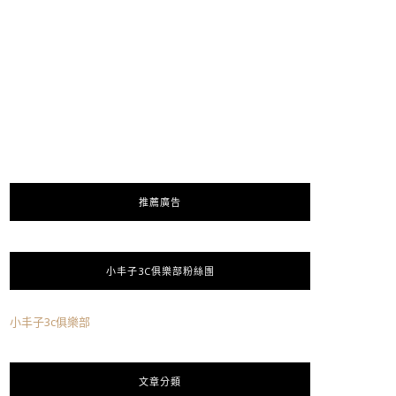
推薦廣告
小丰子3C俱樂部粉絲團
小丰子3c俱樂部
文章分類