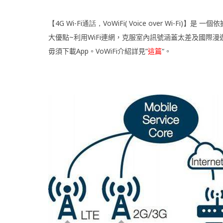
【4G Wi-Fi通話，VoWiFi( Voice over Wi-Fi)】
是 一個依
大優點~利用WiFi連網，克服室內訊號涵蓋太差及國際
毋須下載App。VoWiFi介紹詳見”
這篇
“。