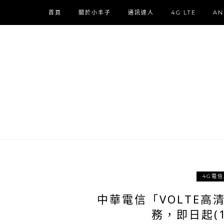
首頁
關於小丰子
通訊達人
4G LTE
AN
4G電
中華電信「VOLTE高清
務，即日起(1