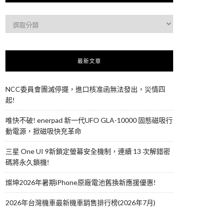
最新文章
NCC委員會團滅停擺，進口核准函無法發出，災情四
起!
唯快不破! enerpad 新一代UFO GLA-10000 固態磁吸行
動電源，掀磁吸快充革命
三星 One UI 9新鎖定螢幕安全機制，連續 13 次解錯密
碼將永久鎖機!
燦坤2026年暑期iPhone原廠電池舊換新應援優惠!
2026年台灣機車最新機車銷售排行榜(2026年7月)