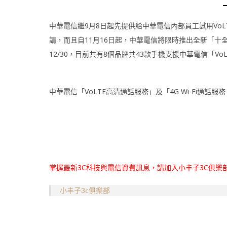
中華電信繼9月8日起先提供給中華電信內部員工試用VoLT
請，而且自
11
月
16
日起，中華電信將限時推出全新「十全
12/30，目前共有8個品牌共43款手機支援中華電信「VoL
中華電信「VoLTE高清通話服務」及「4G Wi-Fi通話
掌握最新3C科技與電信資費訊息，請加入小丰子3C俱樂
小丰子3c俱樂部