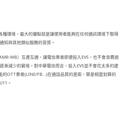
應各種環境，最大的優點就是讓使用者能夠在任何通訊環境下取得
通知與其他類似服務的音質。
與AMR-WB）互連互通，讓電信業者即便投入EVS，也不會浪費過
逐漸減少的窘境。對中華電信而言，投入EVS並不會花太多的建
OTT業者(LINE/FB…)在通話品質的差距，算是相當划算的
U11。