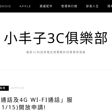
DROID
APPLE
週邊配件
管理與行銷
部落人生
隱
小丰子3C俱樂部
最新3C科技與電信資費解析的專業部落格
2017-11-15
信服務
通話及4G WI-FI通話」服
1/15)開放申請!