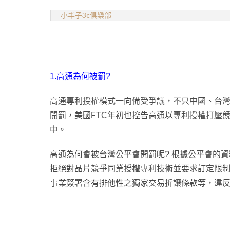
小丰子3c俱樂部
1.高通為何被罰?
高通專利授權模式一向備受爭議，不只中國、台
開罰，美國FTC年初也控告高通以專利授權打壓競爭
中。
高通為何會被台灣公平會開罰呢? 根據公平會的
拒絕對晶片競爭同業授權專利技術並要求訂定限
事業簽署含有排他性之獨家交易折讓條款等，違反公