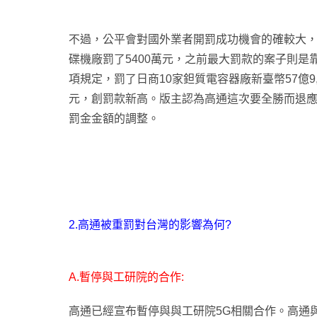
不過，公平會對國外業者開罰成功機會的確較大，
碟機廠罰了5400萬元，之前最大罰款的案子則是靠
項規定，罰了日商10家鉭質電容器廠新臺幣57億9
元，創罰款新高。版主認為高通這次要全勝而退
罰金金額的調整。
2.高通被重罰對台灣的影響為何?
A.暫停與工研院的合作:
高通已經宣布暫停與與工研院5G相關合作。高通與工研