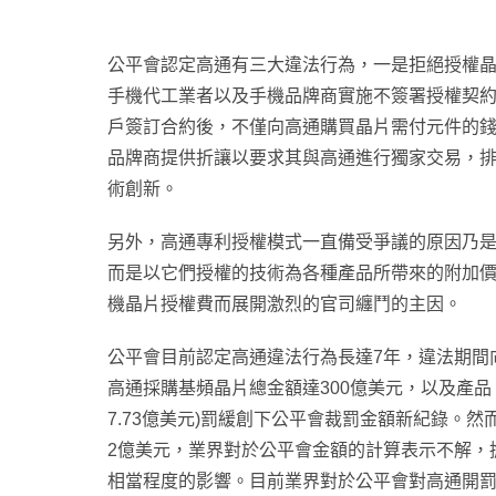
公平會認定高通有三大違法行為，一是拒絕授權
手機代工業者以及手機品牌商實施不簽署授權契約，則不供
戶簽訂合約後，不僅向高通購買晶片需付元件的
品牌商提供折讓以要求其與高通進行獨家交易，
術創新。
另外，高通專利授權模式一直備受爭議的原因乃
而是以它們授權的技術為各種產品所帶來的附加
機晶片授權費而展開激烈的官司纏鬥的主因。
公平會目前認定高通違法行為長達7年，違法期間
高通採購基頻晶片總金額達300億美元，以及產品
7.73億美元)罰緩創下公平會裁罰金額新紀錄。
2億美元，業界對於公平會金額的計算表示不解，
相當程度的影響。目前業界對於公平會對高通開罰