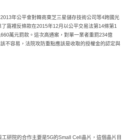
2013年公平會對韓商東芝三星儲存技術公司等4跨國光
了窩裡反條款在2015年12月以公平交易法第14條第1
,660萬元罰款。這次高通案，對單一業者重罰234億
應該不容易，法院攻防重點應該是收取的授權金的認定與
院的合作主要是5G的Small Cell晶片，這個晶片目