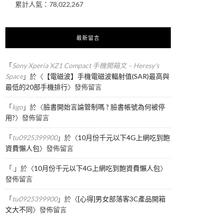
累計人氣：
78,022,267
最新留言
「
Sony Xperia XZ1 Compact 手機開箱文 – Heresy's
Space
」於〈
【電磁波】手機電磁波輻射值(SAR)最高與
最低的20部手機排行
〉發佈留言
「
kgo
」於〈
臉書開始言論管制嗎 ? 臉書帳號為何被停
用?
〉發佈留言
「
tu0925399900
」於〈
10月份千元以下4G上網吃到飽
資費懶人包
〉發佈留言
「
.
」於〈
10月份千元以下4G上網吃到飽資費懶人包
〉
發佈留言
「
tu0925399900
」於〈
[心得]男女部落客3C產品開箱
文大不同
〉發佈留言