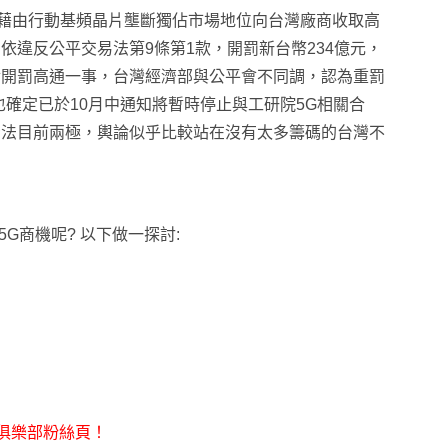
 以其藉由行動基頻晶片壟斷獨佔市場地位向台灣廠商收取高
依違反公平交易法第9條第1款，開罰新台幣234億元，
對開罰高通一事，台灣經濟部與公平會不同調，認為重罰
確定已於10月中通知將暫時停止與工研院5G相關合
看法目前兩極，輿論似乎比較站在沒有太多籌碼的台灣不
G商機呢? 以下做一探討:
C俱樂部粉絲頁！