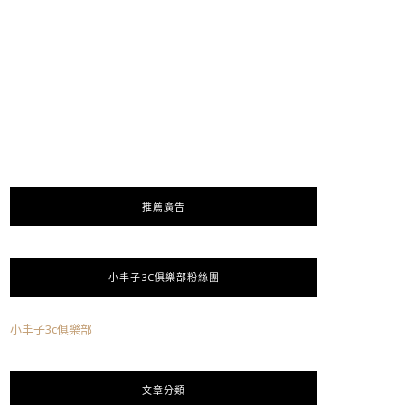
推薦廣告
小丰子3C俱樂部粉絲團
小丰子3c俱樂部
文章分類