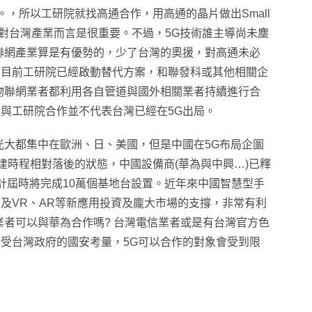
興趣。，所以工研院就找高通合作，用高通的晶片做出Small
的應用，對台灣產業而言是很重要。不過，5G技術誰主導尚未塵
聯網產業算是有優勢的，少了台灣的奧援，對高通未必
。目前工研院已經啟動替代方案，和聯發科或其他相關企
物聯網業者都利用各自管道與國外相關業者持續進行合
與工研院合作並不代表台灣已經在5G出局。
光大都集中在歐洲、日、美國，但是中國在5G布局企圖
建時程相對落後的狀態，中國設備商(華為與中興…)已釋
預計屆時將完成10萬個基地台設置。近年來中國智慧型手
及VR、AR等新應用投資及龐大市場的支撐，非常有利
業者可以與華為合作嗎? 台灣電信業者或是有台灣官方色
受台灣政府的國安考量，5G可以合作的對象會受到限