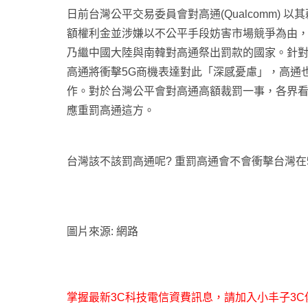
日前台灣公平交易委員會對高通(Qualcomm)
額權利金並涉嫌以不公平手段妨害市場競爭為由，
乃繼中國大陸與南韓對高通祭出罰款的國家。針
高通將衝擊5G商機表達對此「深感憂慮」，高通也
作。對於台灣公平會對高通高額裁罰一事，各界
應重罰高通這方。
台灣該不該罰高通呢? 重罰高通會不會衝擊台灣在5
圖片來源: 網路
掌握最新3C科技電信資費訊息，請加入小丰子3