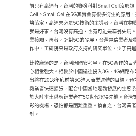
前只有高通有，台灣的聯發科對Small Cell沒
Cell。Small Cell在5G其實會有很多衍生
埃落定，高通未必是5G技術的主導者，台灣在物
就是好事。台灣沒有高通，也有可能是塞翁失馬
業接觸。再者，針對5G的發展，台灣電信業者及
作中，工研院只是政府支持的研究單位，少了高通
比較麻煩的是，台灣因國安考量，在5G合作的目
心相當強大。相較於中國過往投入3G、4G網路布
出將在2018年底前讓5G進入商業運轉的目標，
機業者快速擴張，配合中國當地蓬勃發展的生態系
於大陸本土供應鏈業者在5G世代搶得先機。台灣
彩的機構，恐怕都是困難重重。換言之，台灣業者
制。