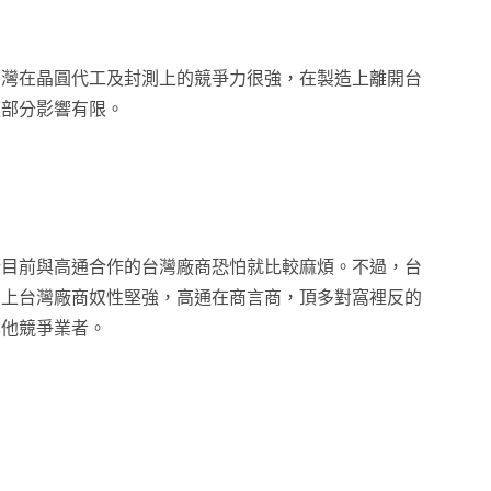
台灣在晶圓代工及封測上的競爭力很強，在製造上離開台
這部分影響有限。
於目前與高通合作的台灣廠商恐怕就比較麻煩。不過，台
.)，加上台灣廠商奴性堅強，高通在商言商，頂多對窩裡反的
其他競爭業者。