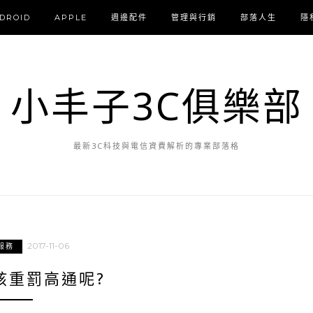
DROID
APPLE
週邊配件
管理與行銷
部落人生
隱
小丰子3C俱樂部
最新3C科技與電信資費解析的專業部落格
2017-11-06
服務
該重罰高通呢?