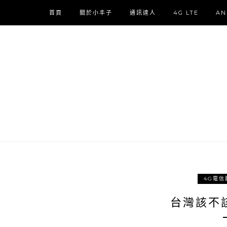
首頁
關於小丰子
通訊達人
4G LTE
AN
4G電信
台灣該不