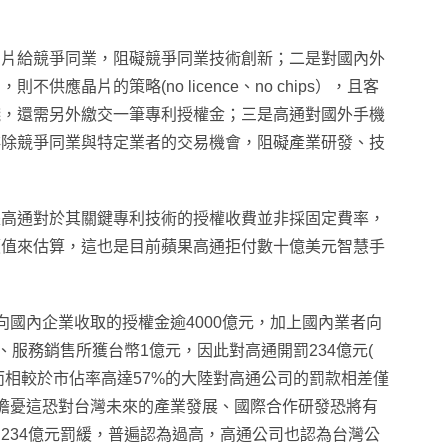
晶片給競爭同業，阻礙競爭同業技術創新；二是對國內外
應晶片的策略(no licence、no chips），且客
錢，還需另外繳交一筆專利授權金；三是高通對國外手機
排除競爭同業與特定業者的交易機會，阻礙產業研發、技
是高通對於其關鍵專利技術的授權收費並非採固定費率，
價值來估算，這也是目前蘋果高通拒付數十億美元智慧手
向國內企業收取的授權金逾4000億元，加上國內業者向
、服務銷售所獲台幣1億元，因此對高通開罰234億元(
然而相較於市佔率高達57%的大陸對高通公司的罰款相差僅
擔憂這恐對台灣未來的產業發展、國際合作研發恐將有
234億元罰緩，普遍認為過高，高通公司也認為台灣公