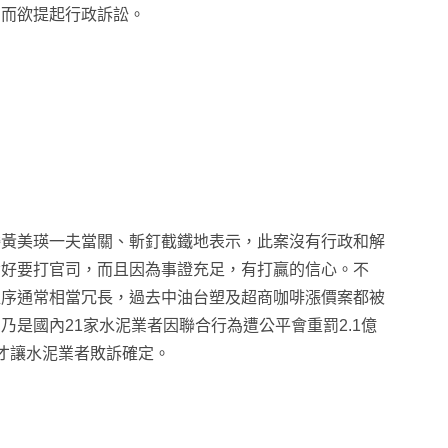
因而欲提起行政訴訟。
委黃美瑛一夫當關、斬釘截鐵地表示，此案沒有行政和解
備好要打官司，而且因為事證充足，有打贏的信心。不
程序通常相當冗長，過去中油台塑及超商咖啡漲價案都被
是國內21家水泥業者因聯合行為遭公平會重罰2.1億
才讓水泥業者敗訴確定。