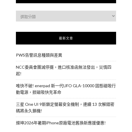
最新文章
PWS告警訊息種類與差異
NCC委員會團滅停擺，進口核准函無法發出，災情四
起!
唯快不破! enerpad 新一代UFO GLA-10000 固態磁吸行
動電源，掀磁吸快充革命
三星 One UI 9新鎖定螢幕安全機制，連續 13 次解錯密
碼將永久鎖機!
燦坤2026年暑期iPhone原廠電池舊換新應援優惠!