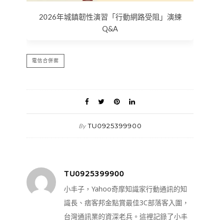
2026年城鎮韌性演習「行動網路受阻」演練
Q&A
電信合併案
TU0925399900
By
TU0925399900
小丰子，Yahoo奇摩知識家行動通訊的知
識長、痞客邦金點賞最佳3C部落客入圍，
台灣通訊業的資深老兵。這裡記錄了小丰