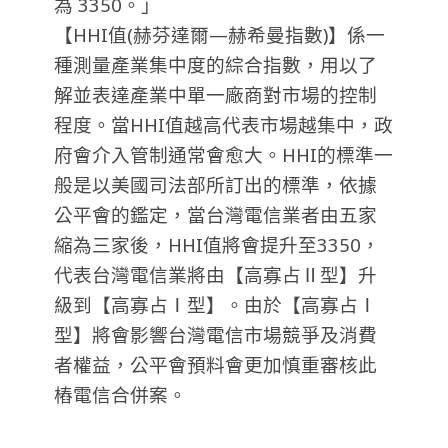
為 3350。」
【HHI值(赫芬達爾—赫希曼指數)】係一
種測量產業集中度的綜合指數，用以了
解並表達產業中單一廠商對市場的控制
程度。當HHI值越高代表市場越集中，政
府會介入管制通常會愈大。HHI的標準一
般是以美國司法部所訂出的標準，依據
公平會的鑑定，當台灣電信業者由五家
縮為三家後，HHI值將會提升至3350，
代表台灣電信業將由【高寡占Ⅱ型】升
級到【高寡占Ⅰ型】。由於【高寡占Ⅰ
型】將會影響台灣電信市場競爭及消費
者權益，公平會預料會更加慎重審核此
樁電信合併案。