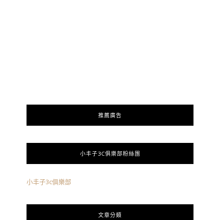
推薦廣告
小丰子3C俱樂部粉絲團
小丰子3c俱樂部
文章分類