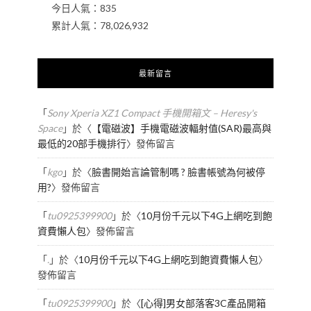
今日人氣：
835
累計人氣：
78,026,932
最新留言
「
Sony Xperia XZ1 Compact 手機開箱文 – Heresy's
Space
」於〈
【電磁波】手機電磁波輻射值(SAR)最高與
最低的20部手機排行
〉發佈留言
「
kgo
」於〈
臉書開始言論管制嗎 ? 臉書帳號為何被停
用?
〉發佈留言
「
tu0925399900
」於〈
10月份千元以下4G上網吃到飽
資費懶人包
〉發佈留言
「
.
」於〈
10月份千元以下4G上網吃到飽資費懶人包
〉
發佈留言
「
tu0925399900
」於〈
[心得]男女部落客3C產品開箱