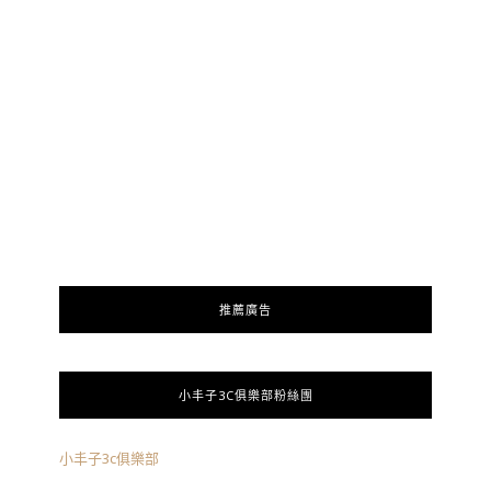
推薦廣告
小丰子3C俱樂部粉絲團
小丰子3c俱樂部