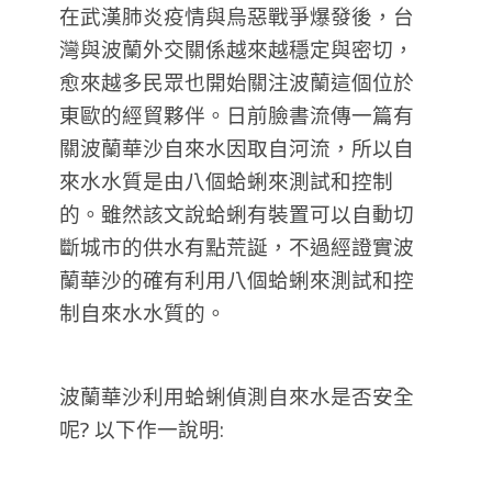
在武漢肺炎疫情與烏惡戰爭爆發後，台
灣與波蘭外交關係越來越穩定與密切，
愈來越多民眾也開始關注波蘭這個位於
東歐的經貿夥伴。日前臉書流傳一篇有
關波蘭華沙自來水因取自河流，所以自
來水水質是由八個蛤蜊來測試和控制
的。雖然該文說蛤蜊有裝置可以自動切
斷城市的供水有點荒誕，不過經證實波
蘭華沙的確有利用八個蛤蜊來測試和控
制自來水水質的。
波蘭華沙利用蛤蜊偵測自來水是否安全
呢? 以下作一說明: