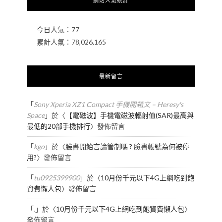
網站人氣統計
今日人氣：
77
累計人氣：
78,026,165
最新留言
「
Sony Xperia XZ1 Compact 手機開箱文 – Heresy's
Space
」於〈
【電磁波】手機電磁波輻射值(SAR)最高與
最低的20部手機排行
〉發佈留言
「
kgo
」於〈
臉書開始言論管制嗎 ? 臉書帳號為何被停
用?
〉發佈留言
「
tu0925399900
」於〈
10月份千元以下4G上網吃到飽
資費懶人包
〉發佈留言
「
.
」於〈
10月份千元以下4G上網吃到飽資費懶人包
〉
發佈留言