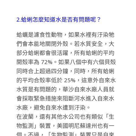
2.蛤蜊怎麼知道水是否有問題呢？
蛤蠣是濾食性動物，如果水裡有汙染牠
們會本能地關閉外殼。若水質安全，大
部分蛤蜊都會很活躍，所有蛤蜊的平均
開殼率為 72%。
如果八個中有六個貝殼
同時合上超過四分鐘，同時，所有蛤蜊
的平均合殼率低於 25%，這意外自來水
水質是有問題的，華沙自來水廠人員就
會採取緊急措施來阻斷河水進入自來水
水廠，避免自來水遭到汙染。
在波蘭，還有其他水公司也有類似「生
物監測」裝置，美國明尼蘇達州也有一
個。不過，「生物監測」裝置只是自來