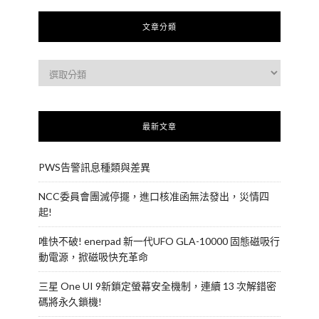
文章分類
最新文章
PWS告警訊息種類與差異
NCC委員會團滅停擺，進口核准函無法發出，災情四
起!
唯快不破! enerpad 新一代UFO GLA-10000 固態磁吸行
動電源，掀磁吸快充革命
三星 One UI 9新鎖定螢幕安全機制，連續 13 次解錯密
碼將永久鎖機!