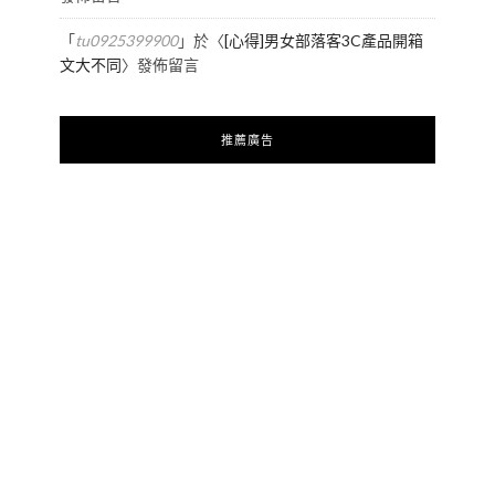
「
tu0925399900
」於〈
[心得]男女部落客3C產品開箱
文大不同
〉發佈留言
推薦廣告