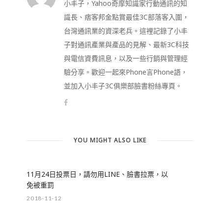
小丰子，Yahoo奇摩知識家行動通訊的知
識長、痞客邦金點賞最佳3C部落客入圍，
台灣通訊業的資深老兵。這裡記錄了小丰
子對通訊產業與產品的見解、最新3C科技
與電信資費訊息，以及一些行銷與管理經
驗分享。歡迎一起來Phone言Phone語，
並加入小丰子3C俱樂部臉書粉絲專頁。
YOU MIGHT ALSO LIKE
11月24日投票日，請勿用LINE、臉書拉票，以
免被重罰
2018-11-12