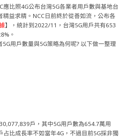
C應比照4G公布台灣5G各業者用戶數與基地台
者精益求精。NCC日前終於從善如流，公布各
數據
】，統計到2022/11，台灣5G用戶共有653
28%。
者5G用戶數量與5G策略為何呢? 以下做一整理
0,077,839戶，其中5G用戶數為654.7萬用
用戶占比成長率不如當年4G，不過目前5G採非獨