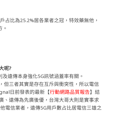
用戶占比為25.2%居各業者之冠，特效藥無他，
方。
大呢?
利及遠傳本身強化5G訊號涵蓋率有關。
性，但三者其實是存在互斥與衝突性，所以電信
gnal日前發表的最新【
行動網路品質報告
】結
後廣、遠傳為先廣後優，台灣大哥大則是實事求
其他電信業者，遠傳5G用戶數占比居電信三雄之