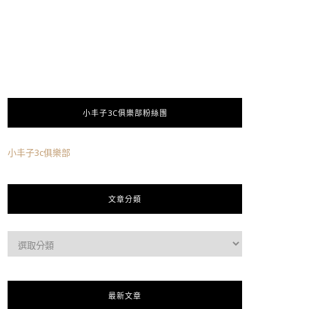
小丰子3C俱樂部粉絲團
小丰子3c俱樂部
文章分類
最新文章