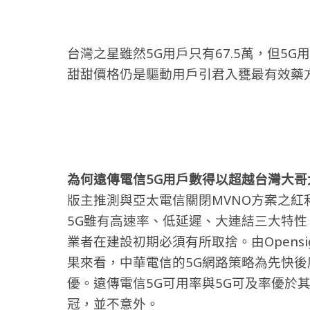
台灣之星雖然5G用戶只有67.5萬，但5G
甜甜價格仍是驅動用戶引君入甕最有效藥
為何遠傳電信5G用戶數得以超越台灣大哥
版主推測與亞太電信關閉MVNO方案之紅
5G雖有高速率、低延遲、大連結三大特
業者在建設初期必須有所取捨。由Opensi
果來看，中華電信的5G網路策略為先快
優。遠傳電信5G可用率與5G可及率優於
冠，並不意外。