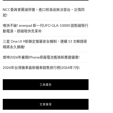
NCC委員會團滅停擺，進口核准函無法發出，災情四
起!
唯快不破! enerpad 新一代UFO GLA-10000 固態磁吸行
動電源，掀磁吸快充革命
三星 One UI 9新鎖定螢幕安全機制，連續 13 次解錯密
碼將永久鎖機!
燦坤2026年暑期iPhone原廠電池舊換新應援優惠!
2026年台灣機車最新機車銷售排行榜(2026年7月)
工商廣告
文章搜尋