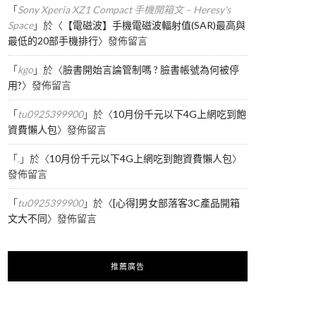
「
Sony Xperia XZ1 Compact 手機開箱文 – Heresy's
Space
」於〈
【電磁波】手機電磁波輻射值(SAR)最高與
最低的20部手機排行
〉發佈留言
「
kgo
」於〈
臉書開始言論管制嗎 ? 臉書帳號為何被停
用?
〉發佈留言
「
tu0925399900
」於〈
10月份千元以下4G上網吃到飽
資費懶人包
〉發佈留言
「
.
」於〈
10月份千元以下4G上網吃到飽資費懶人包
〉
發佈留言
「
tu0925399900
」於〈
[心得]男女部落客3C產品開箱
文大不同
〉發佈留言
推薦廣告