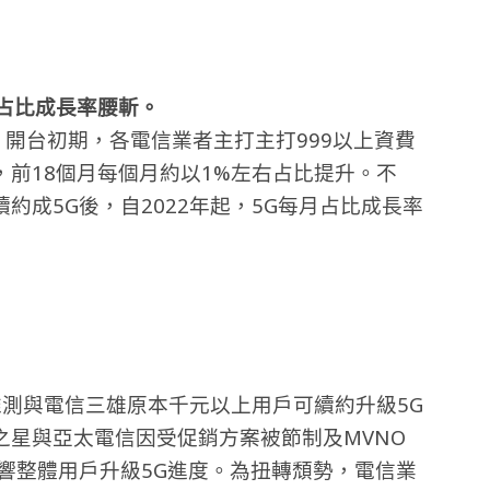
年占比成長率腰斬。
半。開台初期，各電信業者主打主打999以上資費
前18個月每個月約以1%左右占比提升。不
約成5G後，自2022年起，5G每月占比成長率
因推測與電信三雄原本千元以上用戶可續約升級5G
之星與亞太電信因受促銷方案被節制及MVNO
響整體用戶升級5G進度。為扭轉頹勢，電信業