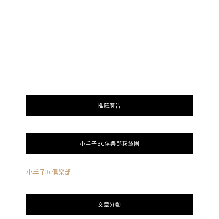
推薦廣告
小丰子3C俱樂部粉絲團
小丰子3c俱樂部
文章分類