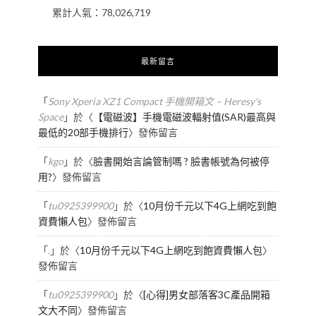
累計人氣：
78,026,719
最新留言
「
Sony Xperia XZ1 Compact 手機開箱文 – Heresy's
Space
」於〈
【電磁波】手機電磁波輻射值(SAR)最高與
最低的20部手機排行
〉發佈留言
「
kgo
」於〈
臉書開始言論管制嗎 ? 臉書帳號為何被停
用?
〉發佈留言
「
tu0925399900
」於〈
10月份千元以下4G上網吃到飽
資費懶人包
〉發佈留言
「
.
」於〈
10月份千元以下4G上網吃到飽資費懶人包
〉
發佈留言
「
tu0925399900
」於〈
[心得]男女部落客3C產品開箱
文大不同
〉發佈留言