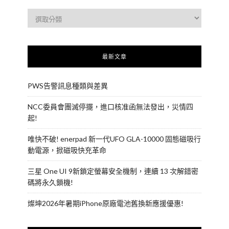
最新文章
PWS告警訊息種類與差異
NCC委員會團滅停擺，進口核准函無法發出，災情四
起!
唯快不破! enerpad 新一代UFO GLA-10000 固態磁吸行
動電源，掀磁吸快充革命
三星 One UI 9新鎖定螢幕安全機制，連續 13 次解錯密
碼將永久鎖機!
燦坤2026年暑期iPhone原廠電池舊換新應援優惠!