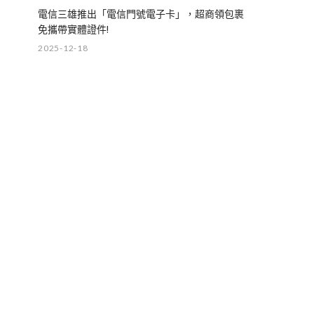
電信三雄推出「電信門號電子卡」，超商領包裹
免攜帶實體證件!
2025-12-18