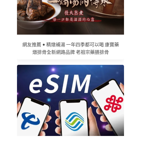
網友推薦 • 精燉補湯 一年四季都可以喝 康寶藥
燉排骨全新網路品牌 老祖宗藥膳排骨