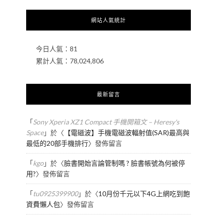
網站人氣統計
今日人氣：
81
累計人氣：
78,024,806
最新留言
「
Sony Xperia XZ1 Compact 手機開箱文 – Heresy's
Space
」於〈
【電磁波】手機電磁波輻射值(SAR)最高與
最低的20部手機排行
〉發佈留言
「
kgo
」於〈
臉書開始言論管制嗎 ? 臉書帳號為何被停
用?
〉發佈留言
「
tu0925399900
」於〈
10月份千元以下4G上網吃到飽
資費懶人包
〉發佈留言