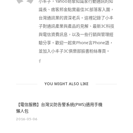
小丰子，Yahoo奇摩知識家行動通訊的知
識長、痞客邦金點賞最佳3C部落客入圍，
台灣通訊業的資深老兵。這裡記錄了小丰
子對通訊產業與產品的見解、最新3C科技
與電信資費訊息，以及一些行銷與管理經
驗分享。歡迎一起來Phone言Phone語，
並加入小丰子3C俱樂部臉書粉絲專頁。
YOU MIGHT ALSO LIKE
【電信服務】台灣災防告警系統(PWS)適用手機
懶人包
2016-05-06