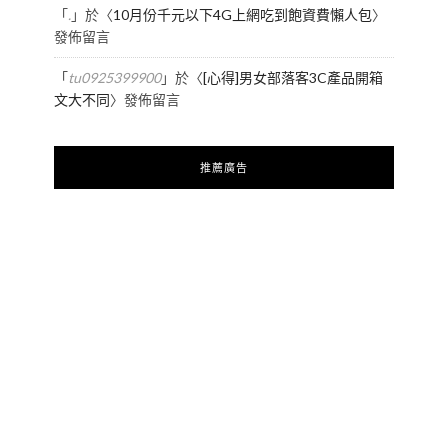
「
.
」於〈
10月份千元以下4G上網吃到飽資費懶人包
〉
發佈留言
「
tu0925399900
」於〈
[心得]男女部落客3C產品開箱
文大不同
〉發佈留言
推薦廣告