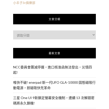
小丰子3c俱樂部
文章分類
最新文章
NCC委員會團滅停擺，進口核准函無法發出，災情四
起!
唯快不破! enerpad 新一代UFO GLA-10000 固態磁吸行
動電源，掀磁吸快充革命
三星 One UI 9新鎖定螢幕安全機制，連續 13 次解錯密
碼將永久鎖機!