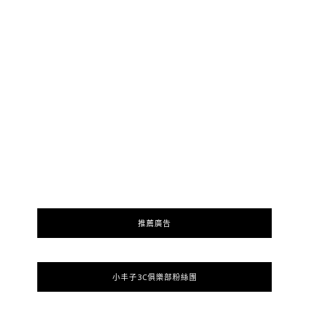
推薦廣告
小丰子3C俱樂部粉絲團