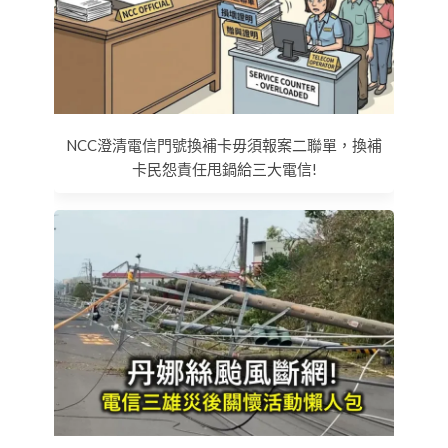
NCC澄清電信門號換補卡毋須報案二聯單，換補
卡民怨責任甩鍋給三大電信!