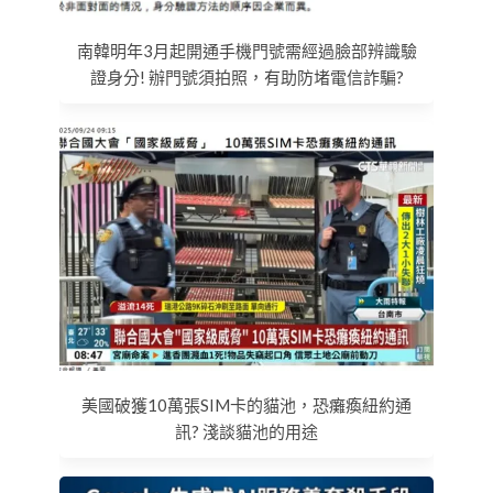
南韓明年3月起開通手機門號需經過臉部辨識驗
證身分! 辦門號須拍照，有助防堵電信詐騙?
美國破獲10萬張SIM卡的貓池，恐癱瘓紐約通
訊? 淺談貓池的用途