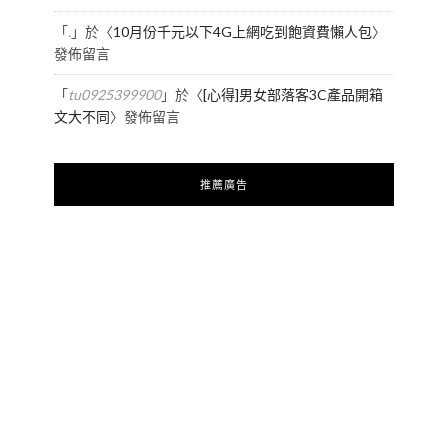
「
.
」於〈
10月份千元以下4G上網吃到飽資費懶人包
〉
發佈留言
「
tu0925399900
」於〈
[心得]男女部落客3C產品開箱
文大不同
〉發佈留言
推薦廣告