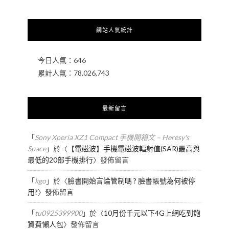
網站人氣統計
今日人氣：
646
累計人氣：
78,026,743
最新留言
「
Sony Xperia XZ1 Compact 手機開箱文 – Heresy's
Space
」於〈
【電磁波】手機電磁波輻射值(SAR)最高與
最低的20部手機排行
〉發佈留言
「
kgo
」於〈
臉書開始言論管制嗎 ? 臉書帳號為何被停
用?
〉發佈留言
「
tu0925399900
」於〈
10月份千元以下4G上網吃到飽
資費懶人包
〉發佈留言