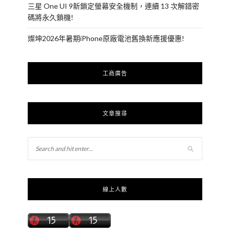
三星 One UI 9新鎖定螢幕安全機制，連續 13 次解錯密
碼將永久鎖機!
燦坤2026年暑期iPhone原廠電池舊換新應援優惠!
工商廣告
文章搜尋
線上人數