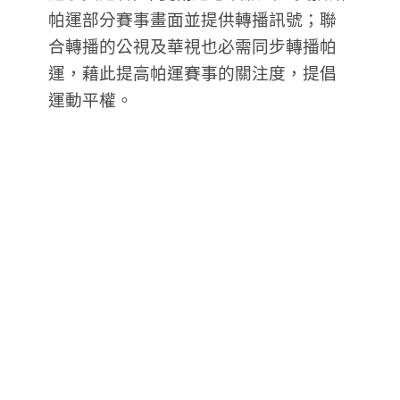
帕運部分賽事畫面並提供轉播訊號；聯
合轉播的公視及華視也必需同步轉播帕
運，藉此提高帕運賽事的關注度，提倡
運動平權。