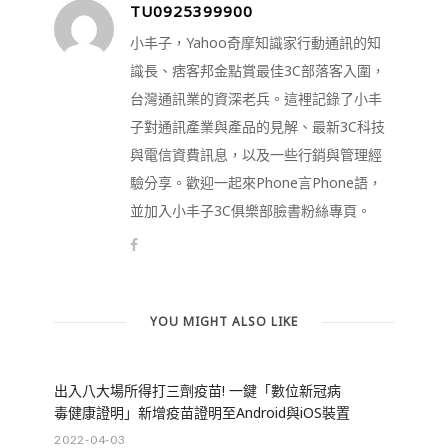
TU0925399900
小丰子，Yahoo奇摩知識家行動通訊的知
識長、痞客邦金點賞最佳3C部落客入圍，
台灣通訊業的資深老兵。這裡記錄了小丰
子對通訊產業與產品的見解、最新3C科技
與電信資費訊息，以及一些行銷與管理經
驗分享。歡迎一起來Phone言Phone語，
並加入小丰子3C俱樂部臉書粉絲專頁。
YOU MIGHT ALSO LIKE
出入八大場所得打三劑疫苗! 一鍵「數位新冠病
毒健康證明」新增疫苗證明至Android與iOS裝置
2022-04-03