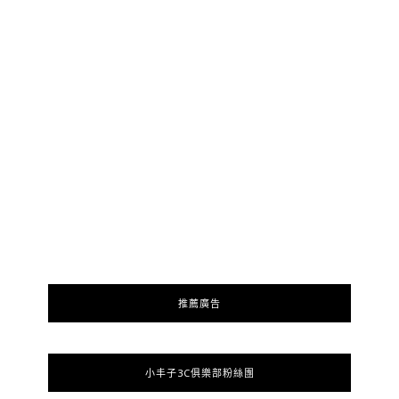
推薦廣告
小丰子3C俱樂部粉絲團