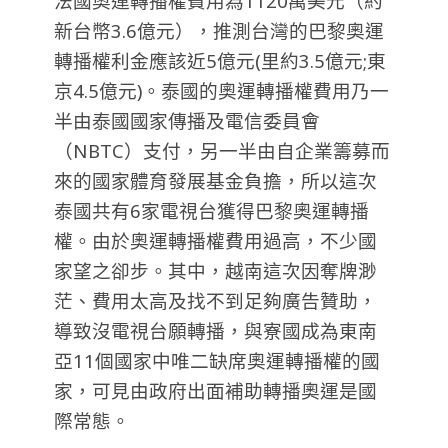
法國奧運轉播權費用為1120萬美元（約
新台幣3.6億元），推測台灣的巴黎奧運
轉播權利金應該近5億元(里約3.5億元;東
京4.5億元)。
泰國的奧運轉播權費用乃一
半由泰國國家傳播及電信委員會
（NBTC）支付，另一半由自企業籌募而
來的國家體育發展基金負擔，所以這次
泰國共有6家電視台獲得巴黎奧運轉播
權。由於奧運轉播權費用過高，不少國
家望之卻步。其中，越南這次因奪牌渺
茫、費用太高及找不到足夠廣告贊助，
導致沒電視台願轉播，與寮國成為東南
亞11個國家中唯二缺席奧運轉播權的國
家，可見由政府出面補助轉播奧運是國
際常態。