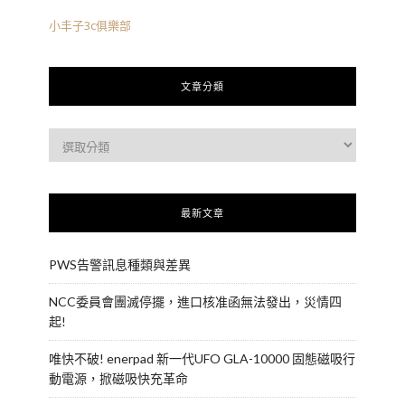
小丰子3c俱樂部
文章分類
最新文章
PWS告警訊息種類與差異
NCC委員會團滅停擺，進口核准函無法發出，災情四
起!
唯快不破! enerpad 新一代UFO GLA-10000 固態磁吸行
動電源，掀磁吸快充革命