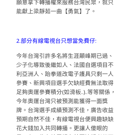
願意拿下轉播權來服務台灣民眾，就只
能獻上梁靜茹一曲【勇氣】了。
2.部分有線電視台只想當免費仔:
今年台灣引許多名將生涯顛峰期已過、
少子化導致後繼如人、法國自選項目不
利亞洲人、跆拳道改電子護具只剩一人
參賽、新興項目選手欠缺經費無法取得
足夠奧運參賽積分(如滑板..)..等等關係，
今年奧運台灣只被預測能獲得一面獎
牌。台灣選手成績預測不佳，廣告收益
預期自然不佳，有線電視台便興趣缺缺
花大錢加入共同轉播。更讓人傻眼的