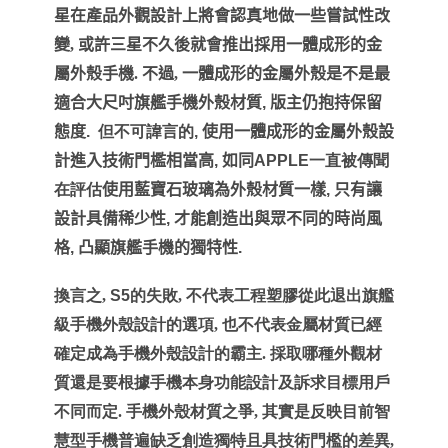
星在產品外觀設計上將會認真地做一些嘗試性改
變, 或許三星不久後就會
推出採用一體成形的金
屬外殼手機. 不過,
一體成形的金屬外殼是不是最
適合大尺吋旗艦手機外殼材質
,
版主仍抱持保留
態度
.
但不可諱言的
,
使用一體成形的金屬外殼設
計進入技術門檻相當高
,
如同
APPLE
一直被傳聞
在評估
使用藍寶石玻璃為外殼材質一樣
,
只有讓
設計具備稀少性
,
才能創造出與眾不同的時尚風
格
,
凸顯旗艦手機的獨特性
.
換言之,
S5
的失敗, 不代表
工程塑膠從此
退出旗艦
級手機外殼設計的選項, 也不代表
金屬材質已經
確定成為手機外殼設計的霸主. 採取哪種外觀材
質還是要根據手機本身功能設計及訴求目標用戶
不同而定. 手機外殼材質之爭, 其實是反映目前智
慧型手機普遍缺乏創造獨特且具技術門檻的差異,