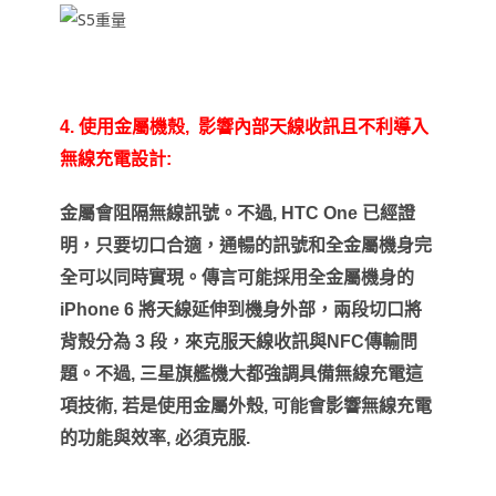
4.
使用金屬機殼
,
影響內部天線收訊且不利導入
無線充電設計
:
金屬會阻隔無線訊號。不過
, HTC One
已經證
明，只要切口合適，通暢的訊號和全金屬機身完
全可以同時實現。傳言可能採用全金屬機身的
iPhone 6
將天線延伸到機身外部，兩段切口將
背殼分為
3
段，來克服天線收訊與
NFC
傳輸問
題。
不過
,
三星旗艦機大都強調具備無線充電這
項技術
,
若是使用金屬外殼
,
可能
會影響無線充電
的功能與效率
,
必須克服
.