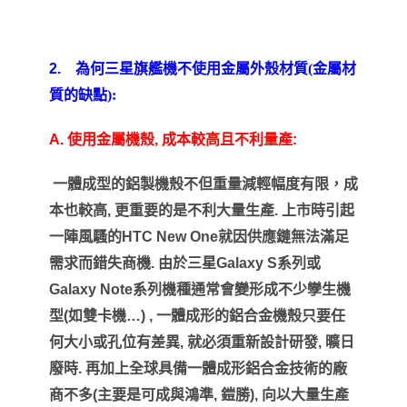
2.
為何三星旗艦機不使用金屬外殼材質(金屬材
質的缺點):
A.
使用金屬機殼
,
成本較高且不利量產
:
一體成型的鋁製機殼不但重量減輕幅度有限，成
本也較高
,
更重要的是不利大量生產
.
上市時引起
一陣風騷的
HTC New One
就因供應鏈無法滿足
需求而錯失商機
.
由於三星
Galaxy S
系列或
Galaxy Note
系列機種通常會變形成不少孿生機
型
(
如雙卡機
…) ,
一體成形的鋁合金機殼只要任
何大小或孔位有差異
,
就必須重新設計研發
,
曠日
廢時
.
再加上全球具備一體成形鋁合金技術的廠
商不多
(
主要是可成與鴻準
,
鎧勝
),
向以大量生產