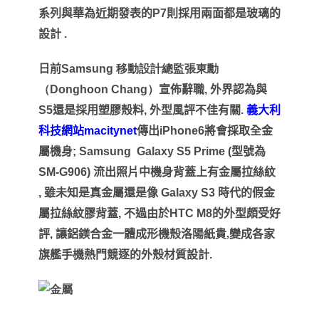
系列與華為近期發表的
P7
則採用兩面都是玻璃的
設計
.
日前
Samsung
移動設計總監張東勳
（
Donghoon Chang
）
宣佈辭職
,
外界認為與
S5
還是採用塑膠殼料
,
外型風評不佳有關
.
義大利
科技網站
macitynet
傳出
iPhone6
將會採取全金
屬機身
; Samsung Galaxy S5 Prime (
型號為
SM-G906)
流出照片中機身背蓋上有金屬拉絲紋
,
雖未知是真金屬還是像
Galaxy S3
時代的假金
屬拉絲紋膠背蓋
,
不過由於
HTC M8
的外型頗受好
評
,
讓鋁鎂合金一體成形機殼洛陽紙貴,變成各家
旗艦手機熱門競逐的外殼材質設計
.