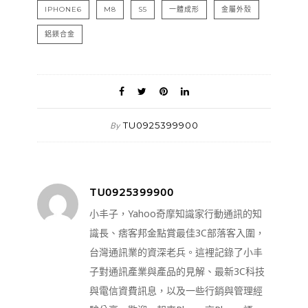
IPHONE6
M8
S5
一體成形
金屬外殼
鋁鎂合金
TU0925399900
By
TU0925399900
小丰子，Yahoo奇摩知識家行動通訊的知
識長、痞客邦金點賞最佳3C部落客入圍，
台灣通訊業的資深老兵。這裡記錄了小丰
子對通訊產業與產品的見解、最新3C科技
與電信資費訊息，以及一些行銷與管理經