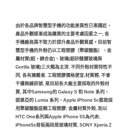
由於各品牌智慧型手機的功能差異性已漸趨近，
產品外觀逐漸成為購買的主要考慮因素之一
,
各
手機廠商莫不致力於提升產品外觀質感。目前智
慧型手機的外殼仍以工程塑膠（聚碳酸酯）、金
屬材質
(
鋁、鎂合金
)
、玻璃
(
鋁矽酸鹽玻璃與
Gorilla
玻璃
)
三大類為主流
.
不同外殼材質特性不
同
,
各有擁戴者
.
工程塑膠價格便宜
,
材質輕
,
不會
干擾無線訊號
,
是目前各大廠主要採取的外殼材
質
,
其中
Samsung
的
Galaxy S
和
Note
系列、
諾基亞的
Lumia
系列、
Apple iPhone 5c
都是採
用聚碳酸酯這類工程塑膠
;
金屬材質外殼
,
則以
HTC One
系列與
Apple iPhone 5S
為代表
;
iPhone5s
背板兩段是玻璃材質
, SONY Xperia Z