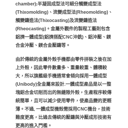
chamber)
;半凝固成型法可細分觸變成型法
(Thixomolding)
、流變成型法
(Rheomolding)
、
觸變鑄造法
(Thixocasting)
及流變鑄造法
(Rheocasting)
。金屬外觀件的製程工藝則包含
鋁擠一體成型
(
鋁擠搭配
CNC
沖銑
)
、鋁沖壓、鎂
合金沖壓、鎂合金壓鑄等。
由於傳統的金屬外殼手機都由零件拼裝之後在加
上外殼，因此零件數量多、重量較重、體積較
大，所以旗艦級手機通常會傾向採用一體成型
(Unibody)
全金屬來設計
.
一體成型產品是以一整
塊鋁合金切削而出的無縫隙外殼，生產程序較傳
統簡單，且可以減少使用零件，使產品變的更輕
薄。不過
,
一體成型機殼需採用
CNC
機台，技術
難度更高，比過去傳統的壓鑄與沖壓成形技術有
更高的進入門檻。