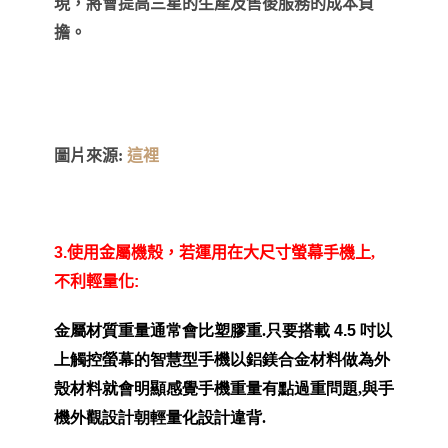
現，將會提高三星的生產及售後服務的成本負
擔。
圖片來源:
這裡
3.
使用金屬機殼，
若運用在大尺寸螢幕手機上,
不利輕量化
:
金屬材質重量通常會比塑膠重.
只要搭載
4.5
吋以
上觸控螢幕的智慧型手機以鋁鎂合金材料做為外
殼材料就會明顯感覺手機重量有點過重問題,與手
機外觀設計朝輕量化設計違背.