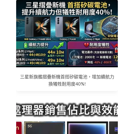
三星新旗艦摺疊新機首搭矽碳電池，增加續航力
換犧牲耐用度40%!