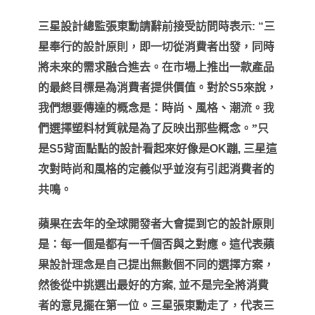
三星設計總監張東勳請辭前接受訪問時表示
: “
三
星奉行的設計原則，即一切從消費者出發，同時
將未來的需求融合進去。在市場上推出一款產品
的最終目標是為消費者提供價值。對於
S5
來說，
我們想要傳達的概念是：時尚、風格、潮流。我
們選擇塑料材質就是為了反映出那些概念。”只
是
S5
背面點點的設計看起來好像是
OK
蹦
,
三星這
次對時尚和風格的定義似乎並沒有引起消費者的
共鳴。
蘋果在去年的全球開發者大會提到它的設計原則
是：每一個是都有一千個否與之對應。
這代表蘋
果設計理念是自己提出無數個不同的選擇方案，
然後從中挑選出最好的方案
,
並不是完全將消費
者的意見擺在第一位。
三星張東勳走了，
代表三