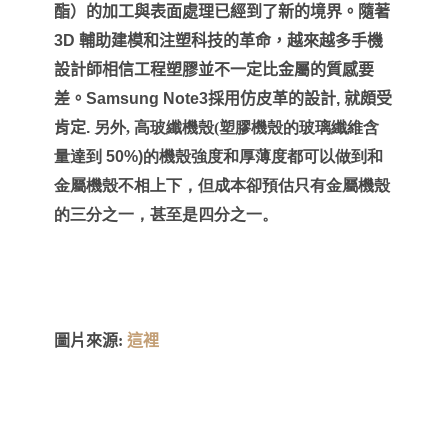
酯）的加工與表面處理已經到了新的境界。隨著
3D
輔助建模和注塑科技的革命，越來越多手機
設計師相信工程塑膠並不一定比金屬的質感要
差。
Samsung Note3
採用仿皮革的設計
,
就頗受
肯定
.
另外,
高玻纖機殼(塑膠機殼的玻璃纖維含
量達到
50%)
的機殼強度和厚薄度都可以做到和
金屬機殼不相上下，但成本卻預估只有金屬機殼
的三分之一，甚至是四分之一。
圖片來源:
這裡