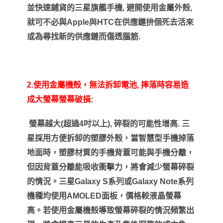
並快速鋪貨的三星旗艦手機
,
避開使用金屬外殼
,
就可不必與
Apple
與
HTC
在供應鏈拚個死去活來
或為尋找新的供應鏈而傷透腦筋
.
2.
使用金屬機殼，無法拆卸電池
,
摔落時容易造
成大螢幕螢幕破損
:
螢幕越大
(
超過
4
吋以上
),
碎裂的可能性增高
.
三
星採用方便拆卸的塑膠外殼，當智慧型手機掉落
地面時，塑膠材質的手機背蓋可能與手機分離，
但因背蓋分離能吸收衝擊力，將會減少螢幕碎裂
的情況。三星
Galaxy S
系列或
Galaxy Note
系列
機種均使用
AMOLED
面板，價格較液晶螢幕
高。若使用金屬機殼導致螢幕碎裂的情況頻繁出