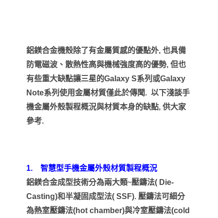
鋁鎂合金機殼除了有金屬質感的優點外
,
也具備
防電磁波、散熱性高與機械強度高的優勢
,
但也
有些重大缺點讓三星的
Galaxy S
系列或
Galaxy
Note
系列使用
金屬材質僅此於傳聞
.
以下淺談手
機金屬外殼製程概況與材質本身的缺點
,
供大家
參考
.
1.
智慧型手機金屬外殼材質製程概況
鋁鎂合金成型技術分為兩大類~壓鑄法
( Die-
Casting)
和半凝固成型法
( SSF).
壓鑄法可細分
為熱室壓鑄法
(hot chamber)
與冷室壓鑄法
(cold