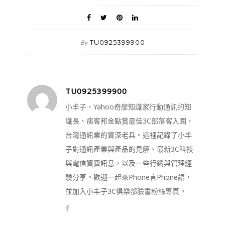
TU0925399900
By
TU0925399900
小丰子，Yahoo奇摩知識家行動通訊的知
識長、痞客邦金點賞最佳3C部落客入圍，
台灣通訊業的資深老兵。這裡記錄了小丰
子對通訊產業與產品的見解、最新3C科技
與電信資費訊息，以及一些行銷與管理經
驗分享。歡迎一起來Phone言Phone語，
並加入小丰子3C俱樂部臉書粉絲專頁。