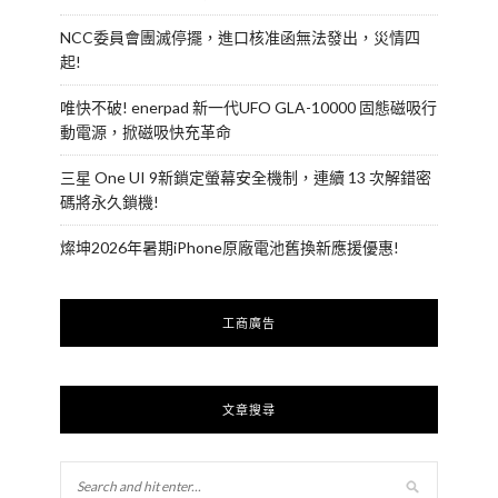
NCC委員會團滅停擺，進口核准函無法發出，災情四
起!
唯快不破! enerpad 新一代UFO GLA-10000 固態磁吸行
動電源，掀磁吸快充革命
三星 One UI 9新鎖定螢幕安全機制，連續 13 次解錯密
碼將永久鎖機!
燦坤2026年暑期iPhone原廠電池舊換新應援優惠!
工商廣告
文章搜尋