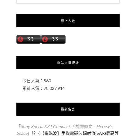
線上人數
網站人氣統計
今日人氣：
560
累計人氣：
78,027,914
最新留言
「
Sony Xperia XZ1 Compact 手機開箱文 – Heresy's
Space
」於〈
【電磁波】手機電磁波輻射值(SAR)最高與