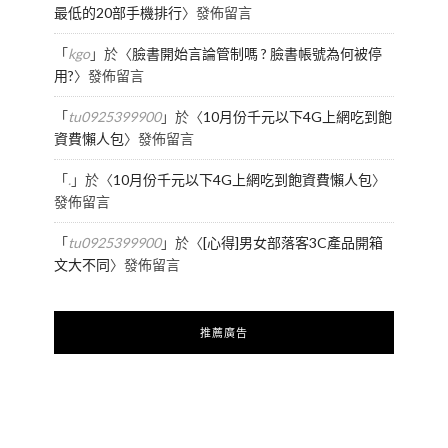
最低的20部手機排行
〉發佈留言
「
kgo
」於〈
臉書開始言論管制嗎 ? 臉書帳號為何被停
用?
〉發佈留言
「
tu0925399900
」於〈
10月份千元以下4G上網吃到飽
資費懶人包
〉發佈留言
「
.
」於〈
10月份千元以下4G上網吃到飽資費懶人包
〉
發佈留言
「
tu0925399900
」於〈
[心得]男女部落客3C產品開箱
文大不同
〉發佈留言
推薦廣告