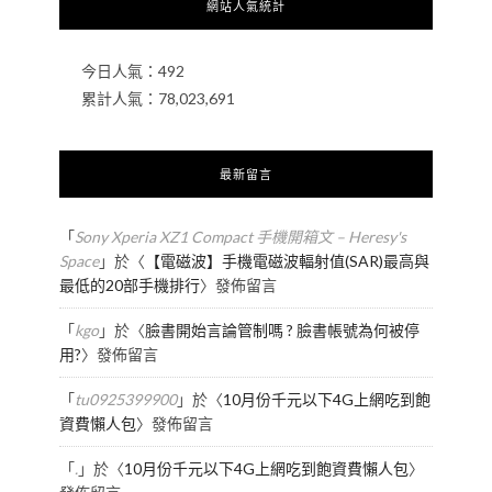
網站人氣統計
今日人氣：
492
累計人氣：
78,023,691
最新留言
「
Sony Xperia XZ1 Compact 手機開箱文 – Heresy's
Space
」於〈
【電磁波】手機電磁波輻射值(SAR)最高與
最低的20部手機排行
〉發佈留言
「
kgo
」於〈
臉書開始言論管制嗎 ? 臉書帳號為何被停
用?
〉發佈留言
「
tu0925399900
」於〈
10月份千元以下4G上網吃到飽
資費懶人包
〉發佈留言
「
.
」於〈
10月份千元以下4G上網吃到飽資費懶人包
〉