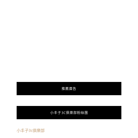
推薦廣告
小丰子3C俱樂部粉絲團
小丰子3c俱樂部