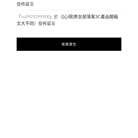
發佈留言
「
tu0925399900
」於〈
[心得]男女部落客3C產品開箱
文大不同
〉發佈留言
推薦廣告