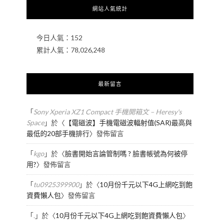
網站人氣統計
今日人氣：
152
累計人氣：
78,026,248
最新留言
「
Sony Xperia XZ1 Compact 手機開箱文 – Heresy's
Space
」於〈
【電磁波】手機電磁波輻射值(SAR)最高與
最低的20部手機排行
〉發佈留言
「
kgo
」於〈
臉書開始言論管制嗎 ? 臉書帳號為何被停
用?
〉發佈留言
「
tu0925399900
」於〈
10月份千元以下4G上網吃到飽
資費懶人包
〉發佈留言
「
.
」於〈
10月份千元以下4G上網吃到飽資費懶人包
〉