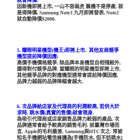
就會降價:
因新機即將上市, 一山不容兩虎 舊機不是停產, 就
是得降價. Samsung Note3 九月即將發表, Note2
就自動降價$2000.
5. 耀眼明星機型(機王)即將上市, 其他友商競爭
機型提前降價因應
:
高價手機價格競爭, 除品牌本身機型自相殘殺外,
還得對付競爭品牌. 當耀眼的明星機型即將上市,
其他競爭品牌的對應機型通常會提前降價因應,
品牌力越弱的品牌降幅會越大.
6. 次品牌給店家及代理商的利潤較高, 若供大於
求時, 跳水價(真實的售價)就會現身.
為吸引代理商或店家銷售品牌力較弱的產品, 次
品牌通常會給予較高的銷售毛利. 就臺灣市場而
言, Apple的毛利最差, Samsung與HTC次之. 常被
知名手機網站電信蜂譏為[手機防水, 但不妨跳水]