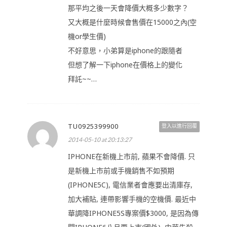
那平均之後一天會降價大概多少數字？
又大概是什麼時候會售價在15000之內(空
機or學生價)
不好意思，小弟算是iphone的跟隨者
但想了解一下iphone在價格上的變化
拜託~~…
TU0925399900
登入以進行回覆
2014-05-10 at 20:13:27
IPHONE在新機上市前, 蘋果不會降價. 只
是新機上市前或手機銷售不如預期
(IPHONE5C), 電信業者會應要出清庫存,
加大補貼, 連帶影響手機的空機價. 最近中
華調降IPHONE5S專案價$3000, 是因為傳