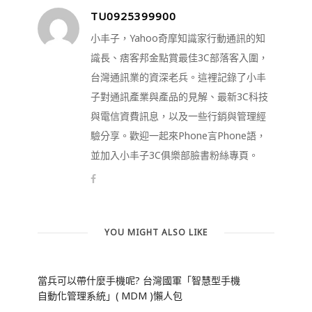
TU0925399900
小丰子，Yahoo奇摩知識家行動通訊的知
識長、痞客邦金點賞最佳3C部落客入圍，
台灣通訊業的資深老兵。這裡記錄了小丰
子對通訊產業與產品的見解、最新3C科技
與電信資費訊息，以及一些行銷與管理經
驗分享。歡迎一起來Phone言Phone語，
並加入小丰子3C俱樂部臉書粉絲專頁。
YOU MIGHT ALSO LIKE
當兵可以帶什麼手機呢? 台灣國軍「智慧型手機
自動化管理系統」( MDM )懶人包