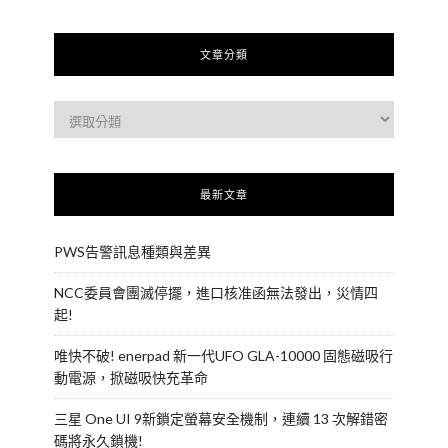
文章分類
最新文章
PWS告警訊息種類與差異
NCC委員會團滅停擺，進口核准函無法發出，災情四
起!
唯快不破! enerpad 新一代UFO GLA-10000 固態磁吸行
動電源，掀磁吸快充革命
三星 One UI 9新鎖定螢幕安全機制，連續 13 次解錯密
碼將永久鎖機!