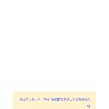
迪士尼人物大全｜不分年齡都喜愛的迪士尼經典卡通人
物