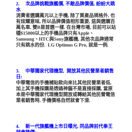
2. 次品牌挑戰旗艦價, 不敵品牌價值,
紛紛大跳
水
消費者選購萬元以上手機, 除了買產品規格外, 也
有炫耀意味, 所以品牌價值相形重要, 這與選購百
萬名車, 雙B是首選一樣. 在台灣市場, 目前可以站
穩$15000以上的手機品牌只有Apple、
Samsung、HTC與Sony旗艦機, 其他次品牌通常
只有跳水的份. LG Optimus G Pro, 就是一例
.
3. 中華獨家代理機型, 開放其他民營業者銷售
日
:
中華電信的手機補貼款向來比其他民營業者低,
加上其手機採購是透過神腦不是直接採購, 當原
本是中華獨家代理機型開放或轉給其他民營電信
業者銷售時, 手機價格自然就會下滑
.
4. 新一代旗艦機上市日曝光, 同品牌前代拳王