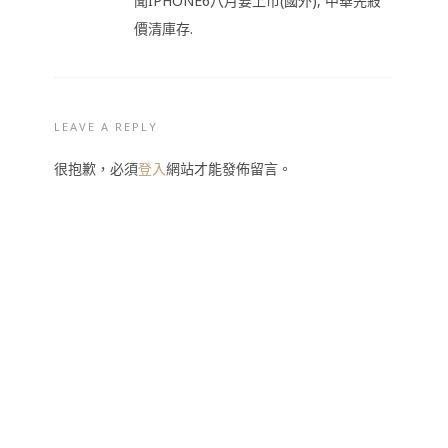
聞IPHONE6八月要上市(國外), 中華先殺
價清庫存.
LEAVE A REPLY
很抱歉，必須
登入
網站才能發佈留言。