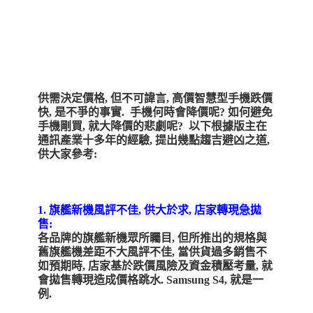
供需決定價格, 但
不可諱言, 高價智慧型手機跌價
快, 是不爭的事實. 手機何時會降價呢? 如何避免
手機剛買, 就大降價的悲劇呢? 以下根據版主在
通訊產業十多年的經驗, 提出幾點趨吉避凶之道,
供大家參考:
1. 旗艦新機風評不佳, 供大於求, 店家轉現急拋
售:
各品牌的旗艦新機眾所矚目, 但所推出的規格與
舊旗艦機差距不大風評不佳, 當供貨過多銷售不
如預期時, 店家基於跌價風險及資金積壓考量, 就
會拋售轉現造成價格跳水. Samsung S4, 就是一
例
.