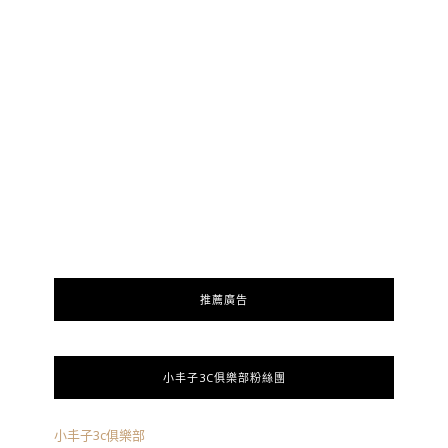
推薦廣告
小丰子3C俱樂部粉絲團
小丰子3c俱樂部