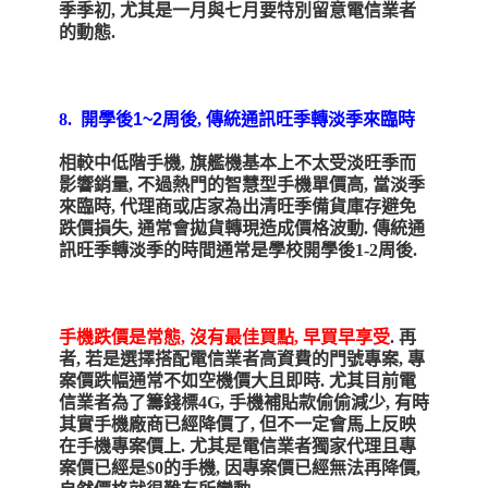
季季初, 尤其是一月與七月要特別留意電信業者
的動態.
8. 開學後
1~2
周後, 傳統通訊旺季轉淡季來臨時
相較中低階手機, 旗艦機基本上不太受淡旺季而
影響銷量, 不過熱門的智慧型手機單價高, 當淡季
來臨時, 代理商或店家為出清旺季備貨庫存避免
跌價損失, 通常會拋貨轉現造成價格波動. 傳統通
訊旺季轉淡季的時間通常是學校開學後1-2周後.
手機跌價是常態, 沒有最佳買點, 早買早享受
. 再
者, 若是選擇搭配電信業者高資費的門號專案, 專
案價跌幅通常不如空機價大且即時. 尤其目前電
信業者為了籌錢標4G, 手機補貼款偷偷減少, 有時
其實手機廠商已經降價了, 但不一定會馬上反映
在手機專案價上. 尤其是電信業者獨家代理且專
案價已經是$0的手機, 因專案價已經無法再降價,