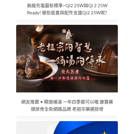
無線充電最新標準~Qi2 25W與Qi 2 25W
Ready! 哪些裝置與配件支援Qi2 25W呢?
網友推薦 • 精燉補湯 一年四季都可以喝 康寶藥
燉排骨全新網路品牌 老祖宗藥膳排骨