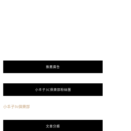
推薦廣告
小丰子3C俱樂部粉絲團
小丰子3c俱樂部
文章分類