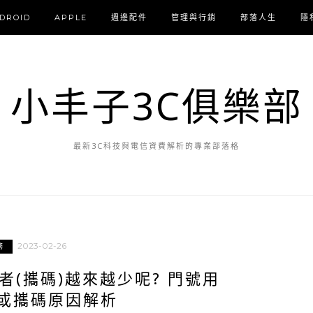
DROID
APPLE
週邊配件
管理與行銷
部落人生
隱
小丰子3C俱樂部
最新3C科技與電信資費解析的專業部落格
2023-02-26
務
(攜碼)越來越少呢? 門號用
或攜碼原因解析