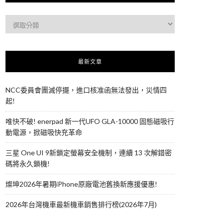
最新文章
NCC委員會團滅停擺，進口核准函無法發出，災情四
起!
唯快不破! enerpad 新一代UFO GLA-10000 固態磁吸行
動電源，掀磁吸快充革命
三星 One UI 9新鎖定螢幕安全機制，連續 13 次解錯密
碼將永久鎖機!
燦坤2026年暑期iPhone原廠電池舊換新應援優惠!
2026年台灣機車最新機車銷售排行榜(2026年7月)