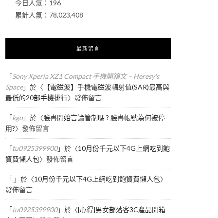
今日人氣：
196
累計人氣：
78,023,408
最新留言
「
Sony Xperia XZ1 Compact 手機開箱文 – Heresy's
Space
」於〈
【電磁波】手機電磁波輻射值(SAR)最高與
最低的20部手機排行
〉發佈留言
「
kgo
」於〈
臉書開始言論管制嗎 ? 臉書帳號為何被停
用?
〉發佈留言
「
tu0925399900
」於〈
10月份千元以下4G上網吃到飽
資費懶人包
〉發佈留言
「
.
」於〈
10月份千元以下4G上網吃到飽資費懶人包
〉
發佈留言
「
tu0925399900
」於〈
[心得]男女部落客3C產品開箱