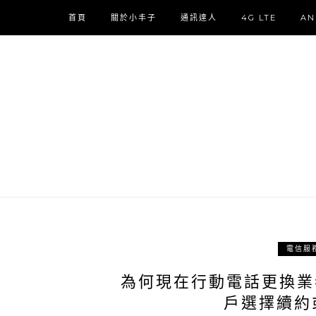
首頁
關於小丰子
通訊達人
4G LTE
AN
電信服
為何現在行動電話更換業者
戶選擇續約