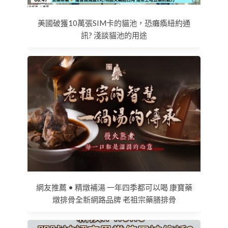
美國破獲10萬張SIM卡的貓池，恐癱瘓紐約通
訊? 淺談貓池的用途
網友推薦 • 精燉補湯 一年四季都可以喝 康寶藥
燉排骨全新網路品牌 老祖宗藥膳排骨