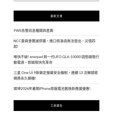
最新文章
PWS告警訊息種類與差異
NCC委員會團滅停擺，進口核准函無法發出，災情四
起!
唯快不破! enerpad 新一代UFO GLA-10000 固態磁吸行
動電源，掀磁吸快充革命
三星 One UI 9新鎖定螢幕安全機制，連續 13 次解錯密
碼將永久鎖機!
燦坤2026年暑期iPhone原廠電池舊換新應援優惠!
工商廣告