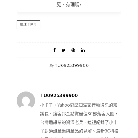
冤，有理嗎?
環球卡停用
TU0925399900
By
TU0925399900
小丰子，Yahoo奇摩知識家行動通訊的知
識長、痞客邦金點賞最佳3C部落客入圍，
台灣通訊業的資深老兵。這裡記錄了小丰
子對通訊產業與產品的見解、最新3C科技