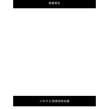
推薦廣告
小丰子3C俱樂部粉絲團