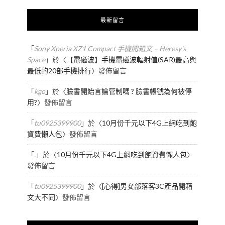
最新留言
「
Sony Xperia XZ1 Compact 手機開箱文 – Heresy's
Space
」於〈
【電磁波】手機電磁波輻射值(SAR)最高與
最低的20部手機排行
〉發佈留言
「
kgo
」於〈
臉書開始言論管制嗎 ? 臉書帳號為何被停
用?
〉發佈留言
「
tu0925399900
」於〈
10月份千元以下4G上網吃到飽
資費懶人包
〉發佈留言
「
.
」於〈
10月份千元以下4G上網吃到飽資費懶人包
〉
發佈留言
「
tu0925399900
」於〈
[心得]男女部落客3C產品開箱
文大不同
〉發佈留言