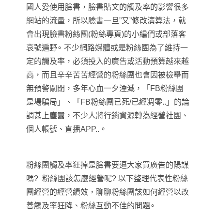
國人愛使用臉書，臉書貼文的觸及率的影響很多
網站的流量，所以臉書一旦”又”修改演算法，就
會出現臉書粉絲團(粉絲專頁)的小編們或部落客
哀號遍野∘ 不少網路媒體或是粉絲團為了維持一
定的觸及率，必須投入的廣告或活動預算越來越
高，而且辛辛苦苦經營的粉絲團也會因被檢舉而
無預警關閉，多年心血一夕湮滅，「FB粉絲團
是場騙局」
、
「FB粉絲團已死/已經凋零..」
的論
調甚上塵囂，不少人將行銷資源轉為經營社團
、
個
人帳號
、直播APP
..。
粉絲團觸及率狂掉是臉書要逼大家買廣告的陽謀
嗎? 粉絲團該怎麼經營呢? 以下整理代表性粉絲
團經營的經營績效，聊聊粉絲團該如何經營以改
善
觸及率狂降
、
粉絲互動不佳的問題∘