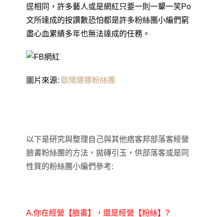
逕相同
，
許多藝人或是網紅只要一則一顰一笑Po
文所達成的按讚數恐怕都是許多粉絲團小編們窮
盡心血累績多年也無法達成的任務
。
圖片來源:
歐陽娜娜粉絲團
以下是研究與整理自己與其他痞客邦部
落客經營
臉書粉絲團的方法
，
拋磚引玉
，
供部落客或是同
性質的粉絲團小編們參考:
A.
你在經營
【臉書】
，還是經營【粉絲】?