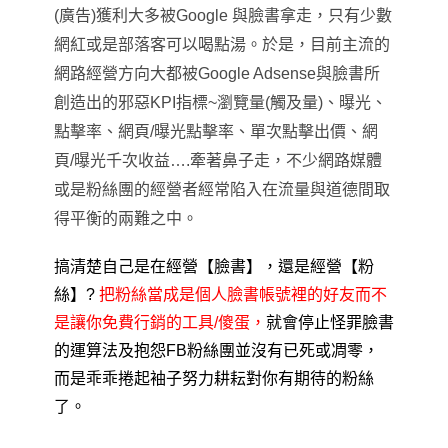
(廣告)獲利大多被Google 與臉書拿走
，
只有少數
網紅或是部落客可以喝點湯。於是
，
目前主流的
網路經營方向大都被Google Adsense與臉書所
創造出的邪惡KPI指標~瀏覽量(觸及量)、曝光、
點擊率、網頁/曝光點擊率、單次點擊出價、網
頁/曝光千次收益….牽著鼻子走
，
不少網路媒體
或是粉絲團的經營者經常陷入在流量與道德間取
得平衡的兩難之中。
搞清楚自己是在
經營
【臉書】
，還是經營【粉
絲】?
把粉絲當成是個人臉書帳號裡的好友而不
是讓你免費行銷的工具/傻蛋
，
就會停止怪罪臉書
的運算法及抱怨
FB粉絲團並沒有已死或凋零
，
而是乖乖捲起袖子努力耕耘對你有期待的粉絲
了。