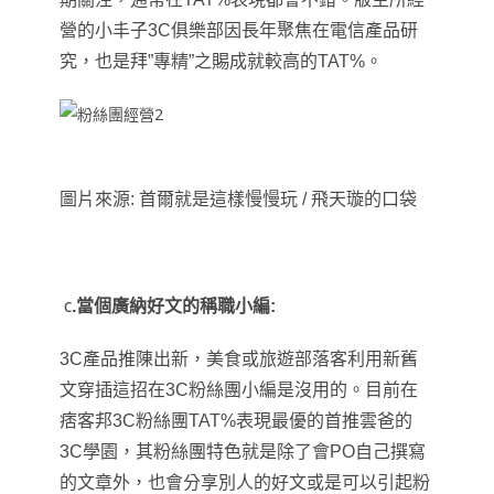
營的小丰子3C俱樂部因長年聚焦在電信產品研
究
，
也是拜”專精”之賜成就較高的TAT%
。
圖片來源:
首爾就是這樣慢慢玩
/
飛天璇的口袋
c
.
當個廣納好文的稱職小編:
3C產品推陳出新
，
美食或旅遊部落客利用新舊
文穿插這招在3C粉絲團小編是沒用的。目前在
痞客邦3C粉絲團TAT%表現最優的
首推雲爸的
3C學園
，
其粉絲團特色就是除了會PO自己撰寫
的文章外
，
也會分享別人的好文或是可以引起粉