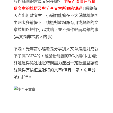
該粉絲團的意義又何在呢?
小編的價值在於精
選文章的挑選及對分享文章所做的短評
! 網路
每
天
產出無數文章
，
小編們能夠在不太偏離粉絲團
主題太多前提下
，
精選對於粉絲有用或興趣的文
章並加以短評引起共鳴
，
並不是件輕而易舉的事
(其實是非常累人的事)
。
不過
，
光靠當小編老是分享別人文章是絕對成就
不了高TAT%的
，
經營粉絲團的3C小編(版主)最
終還是得犧牲睡眠時間盡力產出一定數量且讓粉
絲覺得有價值且獨特的文章(僅有一家
，
別無分
號) 才行
。