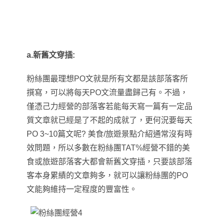
a.新舊文穿插:
粉絲團最理想PO文就是所有文都是該部落客所
撰寫
，
可以將每天PO文流量盡歸己有
。不過
，
僅憑己力經營
的部落客若能每天寫一篇有一定品
質文章就已經是了不起的成就了
，
更何況要每天
PO 3~10篇文呢? 美食/旅遊景點介紹通常沒有時
效問題
，
所以多數在粉絲團TAT%經營不錯的美
食或旅遊部落客大都會新舊文穿插
，
只要該部落
客本身累績的文章夠多
，
就可以讓粉絲團的PO
文能夠維持一定程度的豐富性
。