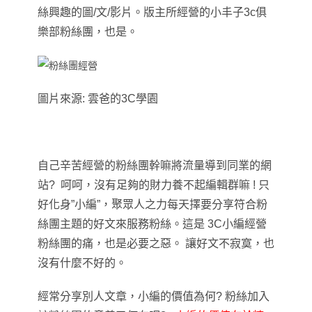
絲興趣的圖/文/影片
。版主所經營的小丰子3c俱
樂部粉絲團
，
也是
。
圖片來源: 雲爸的3C學園
自己辛苦經營的粉絲團幹嘛將流量導到同業的網
站? 呵呵
，
沒有足夠的財力養不起編輯群嘛 !
只
好化身”小編”
，
聚眾人之力每天擇要分享符合粉
絲團主題的好文來服務粉絲
。這是
3C小編經營
粉絲團的痛
，
也是必要之惡
。 讓好文不寂寞
，
也
沒有什麼不好的
。
經常分享別人文章
，
小編的價值為何? 粉絲加入