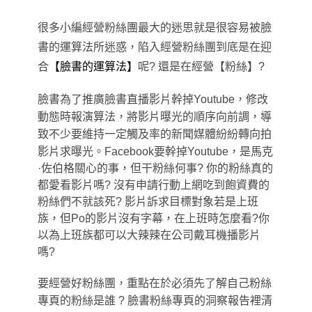
很多小編經營粉絲團最大的迷思就是很容易被臉
書的運算法所迷惑，陷入經營粉絲團到底是在迎
合
【
臉書的運算法
】
呢? 還是在經營
【
粉絲
】
?
臉書為了推廣臉書直播影片幹掉Youtube，修改
動態時報演算法，將影片曝光的順序向前調
，
導
致不少要維持一定觸及率的新聞媒體紛紛轉向拍
影片求曝光。Facebook要幹掉Youtube
，
是馬克
·佐伯格關心的事，但
干粉絲何事? 你的粉絲真的
都愛看影片嗎? 沒有申請行動上網吃到飽資費的
粉絲們不就該死? 影片訴求目標對象若是上班
族
，
但Po的影片沒有字幕
，在上班時怎麼看?
你
以為上班族都可以大辣辣在公司戴耳機播影片
嗎?
要經營好粉絲團
，
重點在於必須先了解自己粉絲
專頁的粉絲是誰 ? 臉書粉絲專頁的洞察報告裡清