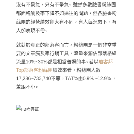
沒有不景氣
，
只有不爭氣
∘ 雖然多數臉書粉絲團
都面臨觸及率下降不如過往的問題
，但各臉書粉
絲團的經營績效卻大有不同
，有人每況愈下
、
有
人卻表現不俗
∘
就對於真正的部落客而言，粉絲團是一個非常重
要的文章觸及率行銷工具，流量來源佔部落格總
流量10%~30%都是相當普遍的事∘
若以
痞客邦
Top部落客粉絲團
績效來看
，粉絲團人數
17,286~733,740不等
，
TAT%由0.9% ~12.9%
，
差距不小
∘