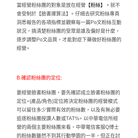
當經營粉絲團的對象是放在經營
【
粉絲
】
，
就不
會受制於
【
臉書運算法
】
∘ 仔細去研究粉絲專頁
洞悉報告的各項指標並觀察每一篇Po文粉絲互動
狀況
，
搞清楚粉絲團的受眾是誰及偏好是什麼
，
逐步調整Po文品質
，
才能對症下藥做好粉絲團的
經營
∘
B.確認粉絲團的定位:
要經營臉書粉絲團，要先確認成立臉書粉絲團的
定位∘(產品/角色)定位將決定粉絲團的經營模式
可以留住多少實際有效的粉絲數
，
以及有無必要
追逐粉絲團按讚人數或TAT%∘ 以
中華電信所經
營的兩個主要粉絲團來看，中華電信客服Q博士
的粉絲數雖然不到其行動學園的一半，但正在討