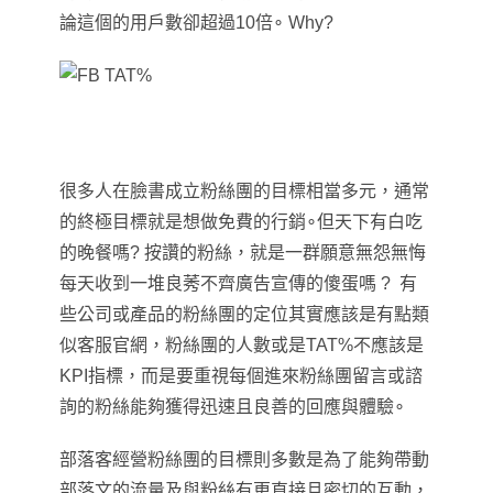
論這個的用戶數卻超過10倍∘ Why?
很多人在臉書成立粉絲團的目標相當多元
，
通常
的終極目標就是想做免費的行銷
∘
但天下有白吃
的晚餐嗎? 按讚的粉絲
，就是一群
願意無怨無悔
每天收到一堆良莠不齊廣告宣傳的傻蛋嗎 ? 有
些公司或產品的粉絲團的定位其實應該是有點類
似客服官網
，粉絲團的人數或是TAT%不應該是
KPI指標
，而是要重視
每個進來粉絲團留言或諮
詢的粉絲能夠獲得迅速且良善的回應與體驗
∘
部落客經營粉絲團的目標則多數是為了能夠帶動
部落文的流量及與粉絲有更直接且密切的互動
，