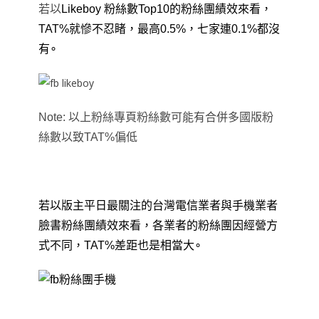
若以
Likeboy 粉絲數Top10的粉絲團績效來看
，
TAT%就慘不忍睹
，最高0.5%
，七家連0.1%都沒
有
∘
Note: 以上粉絲專頁粉絲數可能有合併多國版粉
絲數以致TAT%偏低
若以版主平日最關注的台灣電信業者與手機業者
臉書粉絲團
績效來看
，各業者的粉絲團因經營方
式不同
，
TAT%差距也是相當大
∘