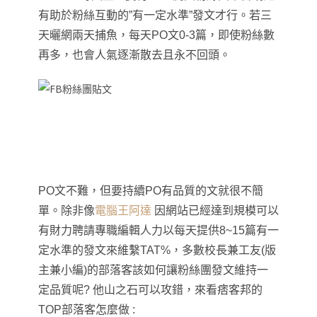
有助於粉絲互動的”有一定水準”發文才行
。若三
天曬網兩天捕魚
，
每天PO文0-3篇
，
即使粉絲數
再多
，
也會人氣逐漸散去且永不回頭
。
PO文不難
，
但要持續PO有品質的文就很不簡
單。除非像
電腦王阿達
因網站已經達到規模可以
有財力聘請專職編輯人力以每天提供8~15篇有一
定水準的發文來維繫TAT%
，
多數校長兼工友(版
主兼小編)的部落客該如何讓粉絲團發文維持一
定品質呢? 他山之石可以攻錯
，
來看痞客邦的
TOP部落客怎麼做 :