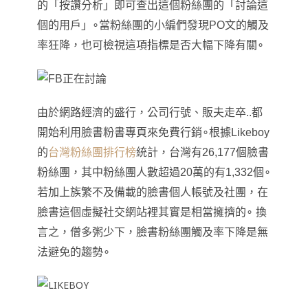
的
「
按讚分析
」即可查出
這個粉絲團的
「
討論這
個的用戶
」
∘當粉絲團的小編們發現PO文的觸及
率狂降
，也可檢視這項指標是否大幅下降有關
∘
由於網路經濟的盛行
，公司行號
、
販夫走卒..都
開始利用臉書粉書專頁來免費行銷
∘根據Likeboy
的
台灣粉絲團排行榜
統計
，台灣有26,177個臉書
粉絲團
，其中粉絲團人數超過20萬的有1,332個
∘
若加上族繁不及備載的臉書個人帳號及社團
，在
臉書這個虛擬社交網站裡其實是相當擁擠的
∘ 換
言之
，僧多粥少下
，
臉書粉絲團觸及率下降是無
法避免的趨勢
∘