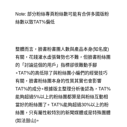
Note: 部分粉絲專頁粉絲數可能有合併多國版粉
絲數以致TAT%偏低
整體而言
，臉書粉書團人數與
產品本身(知名度)
有關
，花錢灌水虛張聲勢也不難
，
但
臉書粉絲團
的
「
討論這個的用戶
」指標卻很難動手腳
∘TAT%的高低除了與粉絲團小編們的經營技巧
有關
，
臉書粉絲團本身的性質其實也會影響
TAT%的成分
∘根據版主整理分析後認為
，
TAT%
能夠超過5%以上的粉絲團都算是與粉絲互動相
當好的粉絲團了
∘
TAT%能夠超過30%以上的粉
絲團
，
只有屬性較特別的新聞媒體或是特殊團體
(如法鼓山)
∘