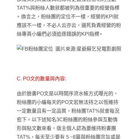
TAT%與粉絲人數就都被列為很重要的經營指標
∘ 換言之
，
粉絲團的定位不一樣
，
經營的KPI就
應該不一樣
，
不必人云亦云
，
逼死負責經營的粉
絲專頁小編們必須追逐錯誤的KPI指標
∘
圖片來源:星爺蘇乞兒電影劇照
C. PO文的數量與內容:
由於臉書PO文是以時間序流水帳方式曝光的
，
粉絲團的小編
每天的PO文
若無法持之以恆維持
一定數量且有一定品質
，
粉絲團TAT%就會每況
愈下
。以下述知名3C粉絲團的粉絲參與互動情
形與貼文數來看
，
版主個人認為要維持粉書團
TAT%
，
每天至少要有 5 ~8篇與粉絲團宗旨或是