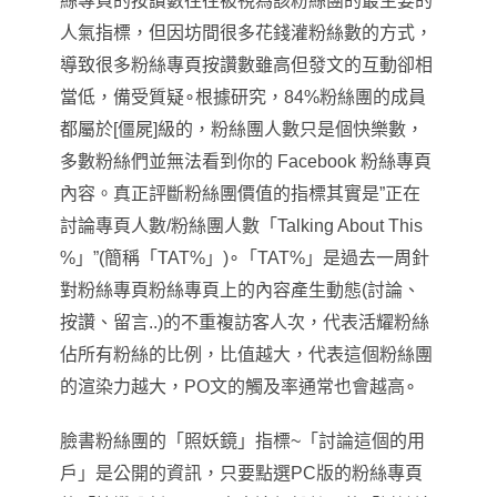
絲專頁的按讚數往往被視為該粉絲團的最主要的
人氣指標
，
但因坊間很多花錢灌粉絲數的方式
，
導致很多粉絲專頁按讚數雖高但發文的互動卻相
當低
，
備受質疑∘根據研究，84%粉絲團的成員
都屬於[僵屍]級的，粉絲團人數只是個快樂數，
多數粉絲們並無法看到你的 Facebook 粉絲專頁
內容。真正評斷粉絲團價值的指標其實是”正在
討論專頁人數/粉絲團人數「Talking About This
%」”(簡稱「TAT%」)∘「TAT%」是過去一周針
對粉絲專頁粉絲專頁上的內容產生動態(討論、
按讚、留言..)的不重複訪客人次，代表活耀粉絲
佔所有粉絲的比例，比值越大，代表這個粉絲團
的渲染力越大
，PO文的觸及率通常也會越高
∘
臉書粉絲團的
「
照妖鏡
」指標~
「
討論這個的用
戶
」是公開的資訊
，只要點選PC版的粉絲專頁