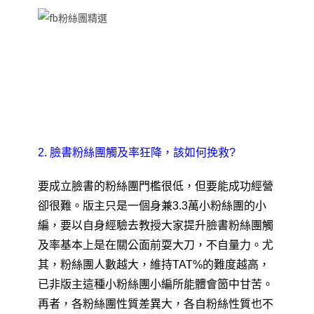
2. 臉書粉絲團觸及率狂降
，該如何挽救?
要成立臉書的粉絲團門檻很低
，
但要能成功經營
卻很難
。版主只是一個身兼3.3萬小粉絲團的小
編
，
要以自身經驗去教授大家提升臉書粉絲團觸
及率基本上是在關公面前耍大刀
，
不自量力。尤
其
，
粉絲團人數越大
，
維持TAT%的難度越高
，
已非版主這種小粉絲團小編所能體會箇中甘苦
。
再者
，
各粉絲團性質差異大
，
各自粉絲性質也不