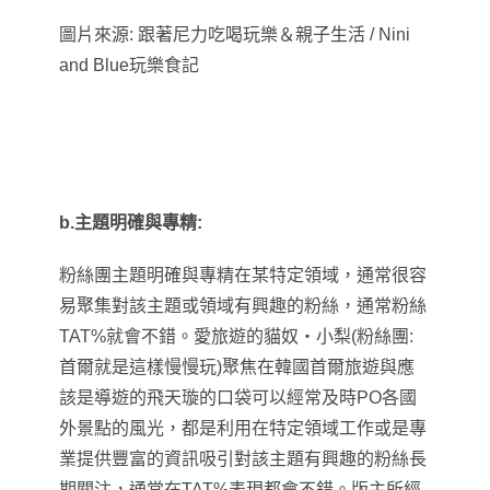
圖片來源: 跟著尼力吃喝玩樂＆親子生活 /
Nini
and Blue
玩樂食記
b.主題明確與專精:
粉絲團主題明確與專精在某特定領域
，
通常很容
易聚集對該主題或領域有興趣的粉絲
，
通常粉絲
TAT%就會不錯。
愛旅遊的貓奴‧小梨(粉絲團:
首爾就是這樣慢慢玩)聚焦在韓國首爾旅遊
與應
該是導遊的飛天璇的口袋可以經常及時PO各國
外景點的風光
，
都是利用在特定領域工作或是專
業提供豐富的資訊吸引對該主題有興趣的粉絲長
期關注
，
通常在TAT%表現都會不錯
。版
主所經