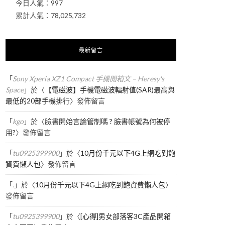
今日人氣：
997
累計人氣：
78,025,732
最新留言
「
Sony Xperia XZ1 Compact 手機開箱文 – Heresy's
Space
」於〈
【電磁波】手機電磁波輻射值(SAR)最高與
最低的20部手機排行
〉發佈留言
「
kgo
」於〈
臉書開始言論管制嗎 ? 臉書帳號為何被停
用?
〉發佈留言
「
tu0925399900
」於〈
10月份千元以下4G上網吃到飽
資費懶人包
〉發佈留言
「
.
」於〈
10月份千元以下4G上網吃到飽資費懶人包
〉
發佈留言
「
tu0925399900
」於〈
[心得]男女部落客3C產品開箱