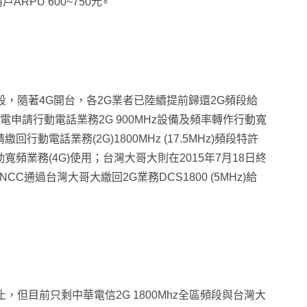
RPU 600~750元∘
hz頻段，隨著4G開台，各2G業者已陸續提前歸還2G頻段給
中華電申請行動電話業務2G 900MHz設備及頻率轉作行動寬
繳回行動電話業務(2G)1800MHz (17.5MHz)頻段特許
動寬頻業務(4G)使用；台灣大哥大則在2015年7月18日終
CC通過台灣大哥大繳回2G業務DCS1800 (5MHz)給
止，但目前只剩中華電信2G 1800Mhz全區頻段與台灣大