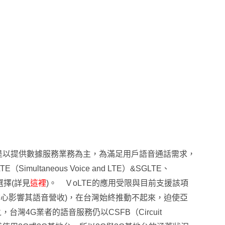
主要是以提供數據服務業務為主，為滿足用戶語音通話需求
，
TE（Simultaneous Voice and LTE）&SGLTE、
術選擇(詳見
這裡
)。 ＶoLTE的應用受限與目前支援該項
心影響其語音營收)
，在台灣始終推動不起來
，
迫使亞
之
，台灣4G
業者的語音服務仍以
CSFB（Circuit