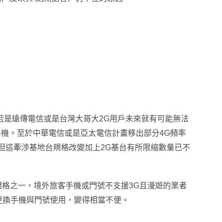
若是遠傳電信或是台灣大哥大2G用戶未來就有可能無法
待手機。至於中華電信或是亞太電信計畫
移出部分4G頻率
但這
牽涉基地台規格改變加上2G基台
有所限縮
數量已不
規格之一
，
境外旅客手機或門號不支援3G且漫遊的業者
更換手機與門號使用
，
變得相當不便
。