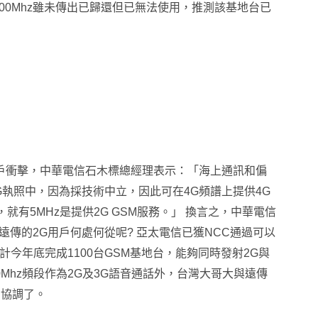
北區900Mhz雖未傳出已歸還但已無法使用，推測該基地台已
G用戶衝擊，中華電信石木標總經理表示：「海上通訊和偏
4G執照中，因為採技術中立，因此可在4G頻譜上提供4G
，就有5MHz是提供2G GSM服務。」 換言之，中華電信
遠傳的2G用戶何處何從呢?
亞太電信已獲NCC通過可以
預計今年底完成1100台GSM基地台，能夠同時發射2G與
Mhz頻段作為2G及3G語音通話外，台灣大哥大與遠傳
的協調了。