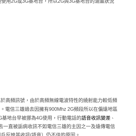
使用2G或3G基地台
，所以2G與3G基地台的涵蓋狀況
是屬於高頻訊號
，由於
高頻
無線電波特性
的繞射能力較低頻
差
。電信三雄過去因擁有900Mhz 2G頻段所以在偏遠地區
2G基地台早被挪為4G使用
，行動電話的
語音收訊變差
、
過去一直被詬病收訊不如電信三雄的主因之一及遠傳電信
用戶反映其收訊(語音）仍不佳的原因
。