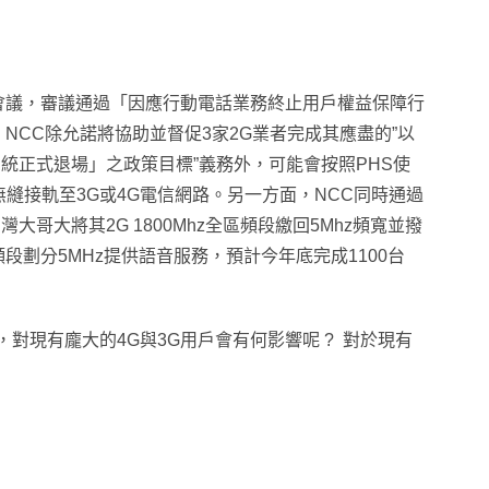
委員會議，審議通過「因應行動電話業務終止用戶權益保障行
止。NCC除允諾將協助並督促3家2G業者完成其應盡的”以
統正式退場」之政策目標”義務外，可能會按照PHS使
縫接軌至3G或4G電信網路。
另一方面，NCC同時通過
哥大將其2G 1800Mhz全區頻段繳回5Mhz頻寬並撥
段劃分5MHz提供語音服務，預計今年底完成1100台
對現有龐大的4G與3G用戶會有何影響呢 ? 對於現有