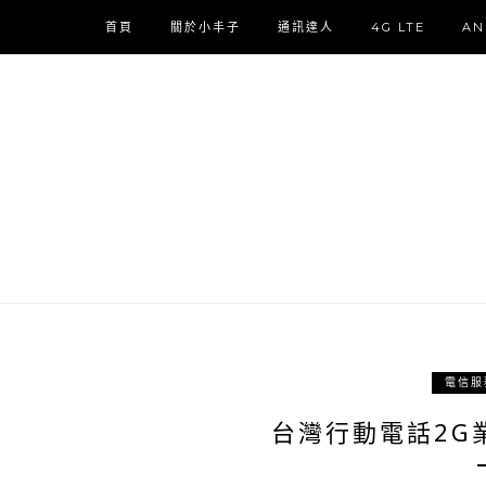
首頁
關於小丰子
通訊達人
4G LTE
AN
電信服
台灣行動電話2G