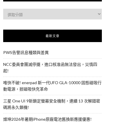
最新文章
PWS告警訊息種類與差異
NCC委員會團滅停擺，進口核准函無法發出，災情四
起!
唯快不破! enerpad 新一代UFO GLA-10000 固態磁吸行
動電源，掀磁吸快充革命
三星 One UI 9新鎖定螢幕安全機制，連續 13 次解錯密
碼將永久鎖機!
燦坤2026年暑期iPhone原廠電池舊換新應援優惠!