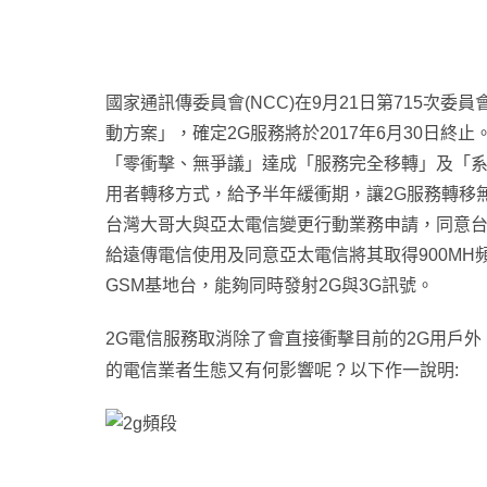
國家通訊傳委員會(NCC)在9月21日第715次
動方案」，確定2G服務將於2017年6月30日終
「零衝擊、無爭議」達成「服務完全移轉」及「系
用者轉移方式，給予半年緩衝期，讓2G服務轉移無
台灣大哥大與亞太電信變更行動業務申請，同意台灣大
給遠傳電信使用及同意亞太電信將其取得900MH頻
GSM基地台，能夠同時發射2G與3G訊號。
2G
電信服務取消除了會直接衝擊目前的2G用戶外，
的電信業者生態又有何影響呢 ? 以下作一說明: