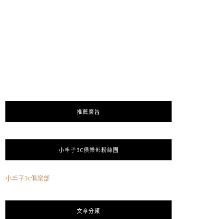
推薦廣告
小丰子3C俱樂部粉絲團
小丰子3c俱樂部
文章分類