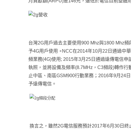
月貢獻額(ARPU)是146元，遠低於電信目前整體用戶A
台灣2G用戶過去主要使用900 Mhz與1800 M
予4G用戶使用 ∘NCC在2014年10月22日通過
頻業務(4G)使用; 2015年3月25日通過遠傳電信申請
執照，並將設備及頻率(8.7MHz，C3頻段)轉作行
止中區、南區GSM900行動業務；2016年9月24日N
予遠傳電信。
換言之，雖然2G電信服務預計2017年6月30日終