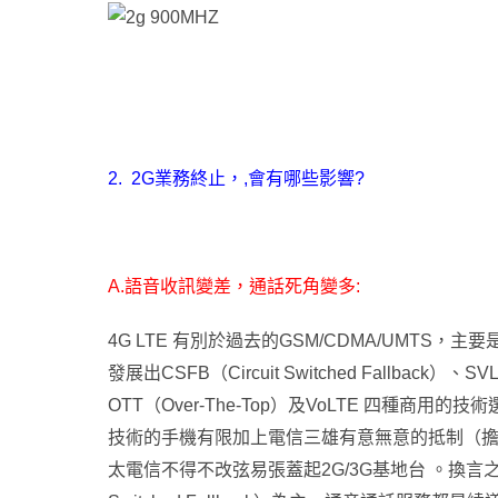
2. 2G
業務終止
，
,
會有哪些影響?
A.
語音收訊變差
，
通話死角變多:
4G LTE
有別於過去的GSM/CDMA/UMTS，
發展出CSFB（Circuit Switched Fallback）、SVL
OTT（Over-The-Top）及VoLTE 四種商用的技
技術的手機有限加上電信三雄有意無意的抵制（擔
太電信不得不改弦易張蓋起2G/3G基地台
。換言