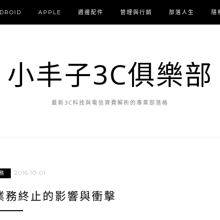
DROID
APPLE
週邊配件
管理與行銷
部落人生
隱
小丰子3C俱樂部
最新3C科技與電信資費解析的專業部落格
2016-10-01
務
業務終止的影響與衝擊