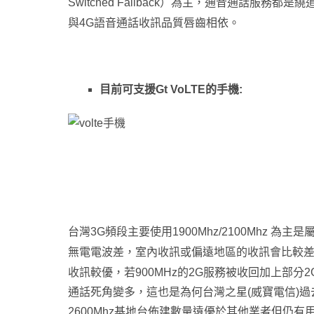
Switched Fallback）為主
，通音通話服務都是繞道
與4G語音通話收訊品質唇齒相依
。
目前可支援Gt VoLTE的手機:
台灣3G頻段主要使用1900Mhz/2100Mhz 為主
無電電波差
，
室內收訊或偏遠地區的收訊會比較
收訊較優
，
若900MHz的2G服務被收回加上部分
通話死角變多
，
這也是為何台灣之星(威寶電信)
2600Mhz基地台佈建數量遠優於其他業者但仍有