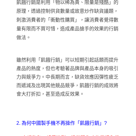
飢餓行銷是利用
「
物以稀為貴、限量是殘酷
」
的
原理，透過控制供貨數量或故意炒作缺貨議題，
刺激消費者的「衝動性購買」，讓消費者覺得數
量有限而不買可惜
，
造成產品搶手的效果的行銷
做法。
雖然利用「飢餓行銷」可以短期引起話題而提升
產品的熱度
，
但也考驗著品牌與產品本身的吸引
力與競爭力。中長期而言
，
缺貨效應因彈性疲乏
而遞減及出現其他競品競爭，飢餓行銷的成效將
會大打折扣，甚至造成反效果。
2. 為何中國製手機不再操作
「
飢餓行銷
」?