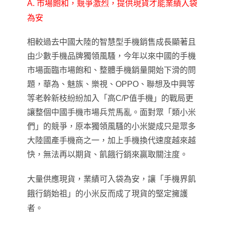
A.
市場飽和
，
競爭激烈
，
提供現貨才能業績入袋
為安
相較過去中國大陸的智慧型手機銷售成長顯著且
由少數手機品牌獨領風騷
，
今年以來中國的手機
市場面臨市場飽和
、
整體手機銷量開始下滑的
問
題
，
華為、魅族、樂視、OPPO、聯想及中興等
等老幹新枝
紛紛加入
「
高C/P值手機
」
的戰局更
讓整個中國手機市場
兵荒馬亂。面對眾
「
類小米
們
」
的競爭，原本獨領風騷的小米變成只是眾多
大陸國產手機商之一，加上手機換代速度越來越
快
，
無法再以期貨、飢餓行銷來贏取關注度。
大量供應現貨
，
業績可入袋為安
，
讓「手機界飢
餓行銷始祖」的小米反而成了現貨的堅定擁護
者。