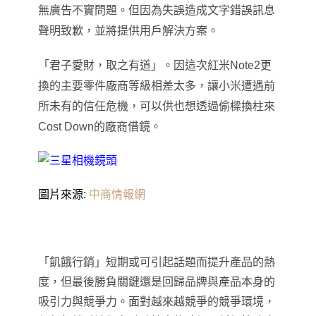
無廣告不實問題。但因為失誤造成文字錯誤訊息
聲明致歉，並將提供用戶解決方案。
「
君子愛財
，
取之有道
」
。
因這次紅米Note2更
換的主要零件廠商等級相差太多
，
讓小米遭遇前
所未有的信任危機
，
可以供也想透過偷樑換柱來
Cost Down的廠商借鏡
。
圖片來源:
中商情報網
「飢餓行銷」短期或可引起話題而提升產品的熱
度
，
但最後勝負關鍵還是回歸品牌與產品本身的
吸引力與競爭力。面對越來越競爭的競爭環境
，