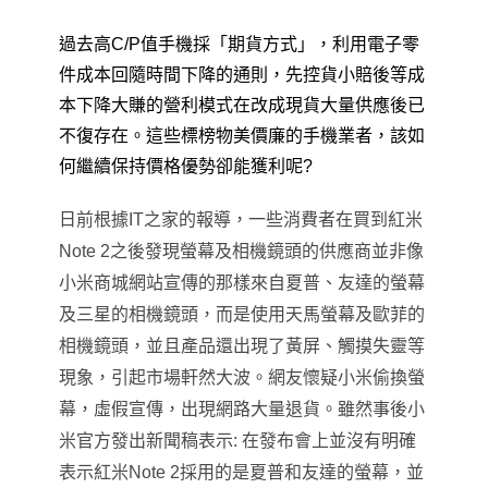
過去高C/P值手機採
「
期貨方式
」
，
利用電子零
件成本回隨時間下降的通則
，
先控貨小賠後等成
本下降大賺的營利模式在改成現貨大量供應後已
不復存在
。這些標榜物美價廉的手機業者
，
該如
何繼續保持價格優勢卻能獲利呢?
日前根據IT之家的報導，一些消費者在買到紅米
Note 2之後發現螢幕及相機鏡頭的供應商並非像
小米商城網站
宣傳的那樣來自夏普
、
友達的螢幕
及三星的相機鏡頭，而是使用天馬螢幕及歐菲的
相機鏡頭
，
並且產品還出現了黃屏、觸摸失靈等
現象
，
引起市場軒然大波。
網友懷疑小米偷換螢
幕，虛假宣傳
，
出現網路大量退貨。
雖然事後小
米官方發出新聞稿表示: 在發布會上並沒有明確
表示紅米Note 2採用的是夏普和友達的螢幕
，
並