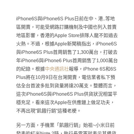
iPhone6S
與iPhone6S Plus日前在中、港..等地
區開賣，可能受網路訂購機制及中國也列入首賣
地區影響，香港的Apple Store排隊人龍不如過去
火熱。不過，根據Apple新聞稿指出，iPhone6S
與iPhone6S Plus首周銷售了1,300萬台，打破去
年iPhone6與iPhone6 Plus首周銷售了1,000萬台
的紀錄。
根據
中央通訊社
報導
，
iPhone 6S
和6S
Plus將在10月9日在台灣開賣，電信業者私下預
估全台首波多批到貨量將達20萬支。整體而言
，
這次
iPhone6S與iPhone6S Plus
供貨狀況相當平
穩充足，看來這次Apple在供應鏈上做足功夫，
不再出現”飢餓行銷”這種老梗。
另一方面，手機業「飢餓行銷」始祖~小米日前
發表的紅米Note 2時，執行長雷軍就表示其備貨