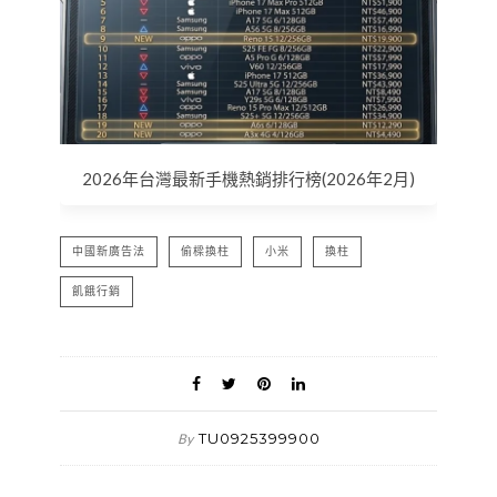
2026年台灣最新手機熱銷排行榜(2026年2月)
中國新廣告法
偷樑換柱
小米
換柱
飢餓行銷
TU0925399900
By