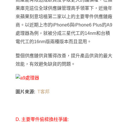
果庫克這位全球供應鍊管理高手領軍下
，
近幾年
來蘋果刻意培植第二家以上的主要零件供應鏈廠
商。以近期上市的iPhone6與iPhone6 Plus的A9
處理器為例
，
就被分成三星代工的14nm和台積
電代工的16nm版兩種版本而且混用。
整個供應鏈供貨獲得改善
，
提升產品供貨的最大
效能
，有效
避免缺貨的問題
。
圖片來源:
T客邦
D.
主要零件偷樑換柱爭議: