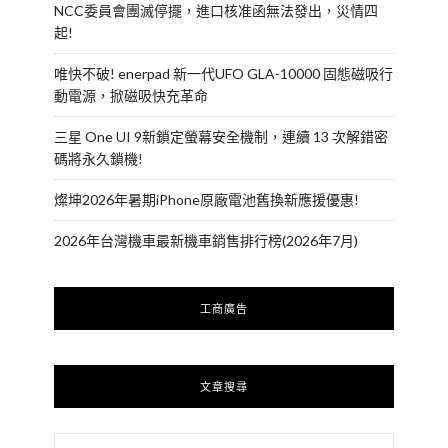
NCC委員會團滅停擺，進口核准函無法發出，災情四
起!
唯快不破! enerpad 新一代UFO GLA-10000 固態磁吸行
動電源，掀磁吸快充革命
三星 One UI 9新鎖定螢幕安全機制，連續 13 次解錯密
碼將永久鎖機!
燦坤2026年暑期iPhone原廠電池舊換新應援優惠!
2026年台灣機車最新機車銷售排行榜(2026年7月)
工商廣告
文章搜尋