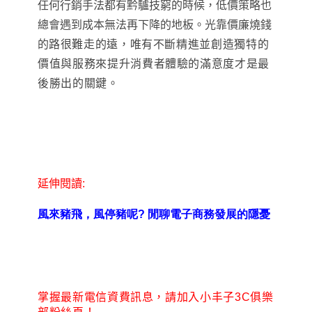
任何行銷手法都有黔驢技窮的時候
，
低價策略也
總會遇到成本無法再下降的地板。光靠價廉燒錢
的
路很難走的遠，唯有不斷精進並創造
獨特的
價值與服務來提升
消費者體驗的滿意度才是最
後勝出的關鍵。
延伸閱讀:
風來豬飛，風停豬呢?
閒聊電子商務發展的隱憂
掌握最新電信資費訊息，請加入小丰子3C俱樂