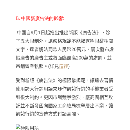
B. 中國新廣告法的影響:
中國自9月1日起推出推出新版《廣告法》，除
了五大限制外
，
還嚴格規範不能揭露極限辭相關
文字，違者觸法罰款人民幣20萬元
，
屢次發布虛
假廣告的廣告主或將面臨最高200萬的處罰，並
吊銷營業執照。(詳見
這裡
)
受到新版
《廣告法》的
極限辭規範
，讓過去習慣
使用誇大行銷用語來炒作飢餓行銷的手機業者受
到很大制約
。更因市場競爭激烈
，
廠商間相互攻
訐並不斷發函向
國家工商總局檢舉層出不窮
，
讓
飢餓行銷的宣傳方式付諸高閣
。