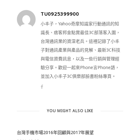
TU0925399900
小丰子，Yahoo奇摩知識家行動通訊的知
識長、痞客邦金點賞最佳3C部落客入圍，
台灣通訊業的資深老兵。這裡記錄了小丰
子對通訊產業與產品的見解、最新3C科技
與電信資費訊息，以及一些行銷與管理經
驗分享。歡迎一起來Phone言Phone語，
並加入小丰子3C俱樂部臉書粉絲專頁。
YOU MIGHT ALSO LIKE
台灣手機市場2016年回顧與2017年展望