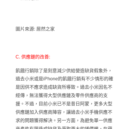
圖片來源: 居然之家
C.
供應鏈的改善:
飢餓行銷除了是刻意減少供給營造缺貨假象外，
過去小米或是iPhone的飢餓行銷有不少情形的確
是因供不應求造成缺貨所導致。
過去小米因名不
經傳
，
無法獲得大型供應鏈及零件供應商的支
援。不過
，
目前小米已不是昔日阿蒙
，
更多大型
供應鏈加入供應商陣容
，
讓過去小米手機供應不
求的問題獲得解決。
另一方面
，
為避免單一供應
商產能有限造成缺貨及爭取更大的議價權
，
在蘋