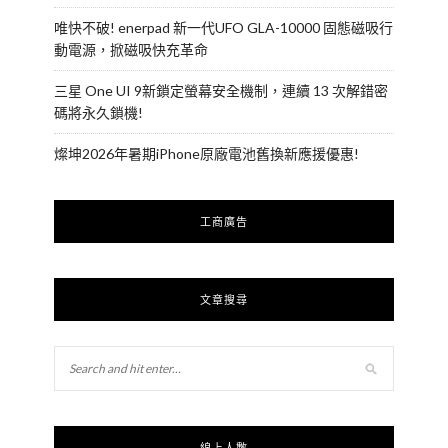
唯快不破! enerpad 新一代UFO GLA-10000 固態磁吸行
動電源，掀磁吸快充革命
三星 One UI 9新鎖定螢幕安全機制，連續 13 次解錯密
碼將永久鎖機!
燦坤2026年暑期iPhone原廠電池舊換新應援優惠!
工商廣告
文章搜尋
線上人數