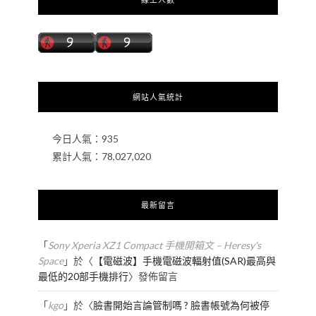
網站人氣統計
今日人氣：
935
累計人氣：
78,027,020
最新留言
「
Sony Xperia XZ1 Compact 手機開箱文 – Heresy's
Space
」於〈
【電磁波】手機電磁波輻射值(SAR)最高與
最低的20部手機排行
〉發佈留言
「
kgo
」於〈
臉書開始言論管制嗎 ? 臉書帳號為何被停