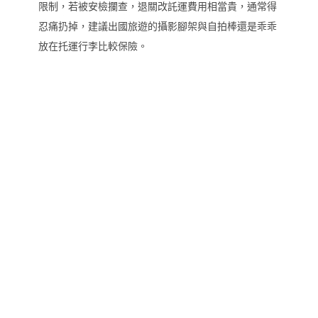
限制，若被安檢攔查，退關改託運費用相當貴，通常得
忍痛扔掉，建議出國旅遊的攝影腳架與自拍棒還是乖乖
放在托運行李比較保險。