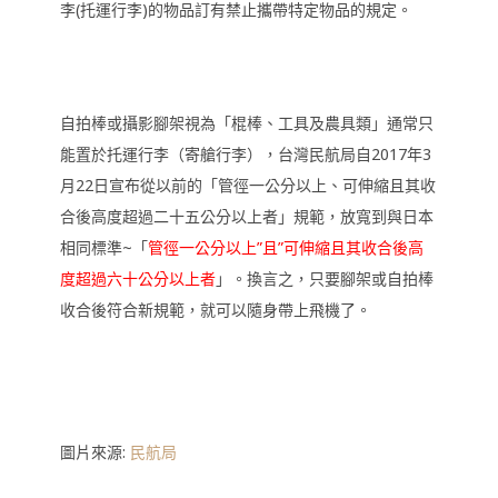
李(托運行李)的物品訂有禁止攜帶特定物品的規定。
自拍棒或攝影腳架視為「棍棒、工具及農具類」通常只
能置於托運行李（寄艙行李），台灣民航局自2017年3
月22日宣布從以前的「管徑一公分以上、可伸縮且其收
合後高度超過二十五公分以上者」規範，放寬到與日本
相同標準~「
管徑一公分以上”且”可伸縮且其收合後高
度超過六十公分以上者
」。換言之，只要腳架或自拍棒
收合後符合新規範，就可以隨身帶上飛機了。
圖片來源:
民航局