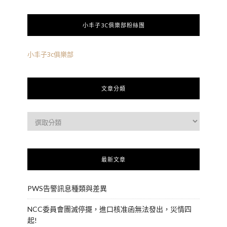
小丰子3C俱樂部粉絲團
小丰子3c俱樂部
文章分類
最新文章
PWS告警訊息種類與差異
NCC委員會團滅停擺，進口核准函無法發出，災情四
起!