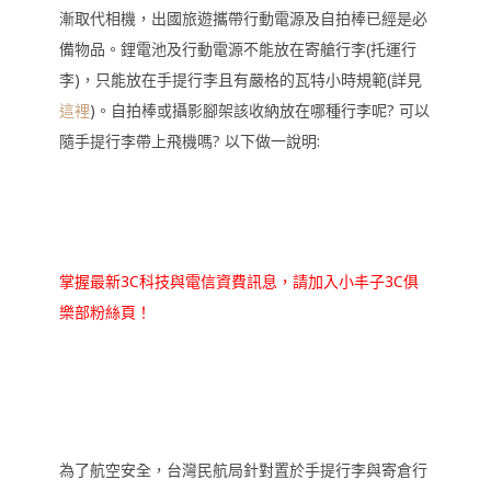
漸取代相機，出國旅遊攜帶行動電源及自拍棒已經是必
備物品。鋰電池及行動電源不能放在寄艙行李(托運行
李)，只能放在手提行李且有嚴格的瓦特小時規範(詳見
這裡
)。自拍棒或攝影腳架該收納放在哪種行李呢? 可以
隨手提行李帶上飛機嗎? 以下做一說明:
掌握最新3C科技與電信資費訊息，請加入小丰子3C俱
樂部粉絲頁！
為了航空安全，台灣民航局針對置於手提行李與寄倉行