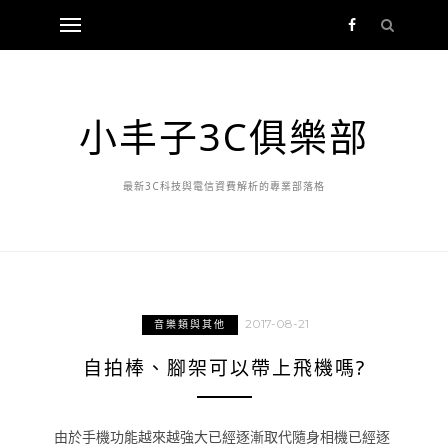
小丰子3C俱樂部
最新3C科技與電信資費解析的專業部落格
2017-08-21
音樂類與其他
自拍棒、腳架可以帶上飛機嗎?
由於手機功能越來越強大已經逐漸取代隨身相機已經逐