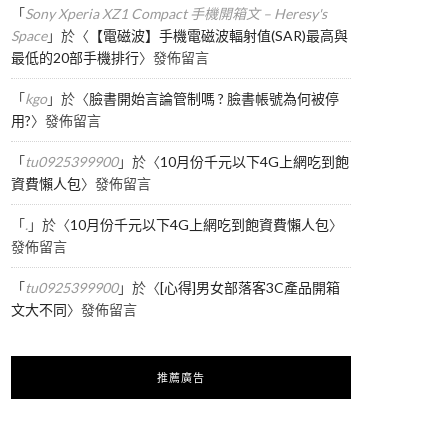
「
Sony Xperia XZ1 Compact 手機開箱文 – Heresy's
Space
」於〈
【電磁波】手機電磁波輻射值(SAR)最高與
最低的20部手機排行
〉發佈留言
「
kgo
」於〈
臉書開始言論管制嗎 ? 臉書帳號為何被停
用?
〉發佈留言
「
tu0925399900
」於〈
10月份千元以下4G上網吃到飽
資費懶人包
〉發佈留言
「
.
」於〈
10月份千元以下4G上網吃到飽資費懶人包
〉
發佈留言
「
tu0925399900
」於〈
[心得]男女部落客3C產品開箱
文大不同
〉發佈留言
推薦廣告