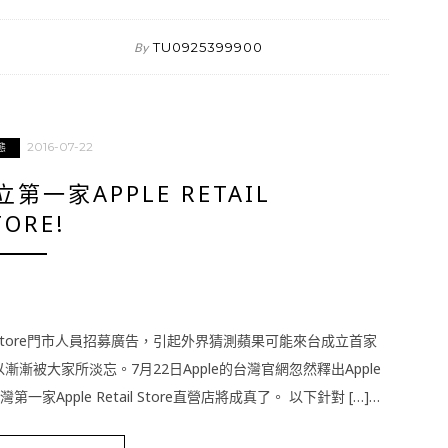
TU0925399900
By
2016-07-22
態
一家APPLE RETAIL
TORE!
e Store門市人員招募廣告，引起外界猜測蘋果可能來台成立首家
以漸漸被大家所淡忘。7月22日Apple的台灣官網忽然釋出Apple
第一家Apple Retail Store直營店將成真了。 以下針對 […]…