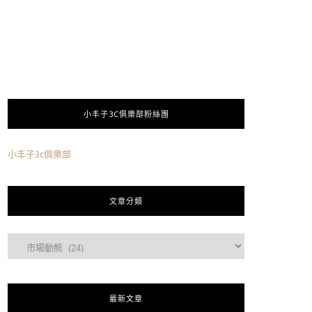
小丰子3C俱樂部粉絲團
小丰子3c俱樂部
文章分類
最新文章