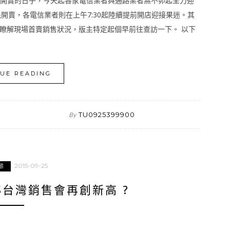
 Plus 在台正式開賣的日子，今天起各家電信業者與通路業者無不卯起全力迎
率先開賣，各電信業者則在上午7:30起陸續提前開店迎接果迷。其
瞭解現場首賣銷售狀況，版主特定起個早前往查訪一下。 以下
UE READING
TU0925399900
By
2015-09-25
態
E6S台灣銷售會再創新高 ?