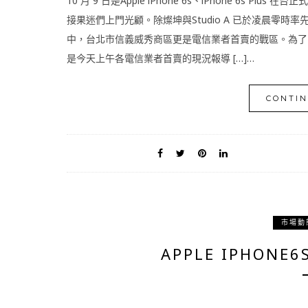
10 月 9 日是Apple iPhone 6s、iPhone 6s
接果迷們上門光顧。除燦坤與Studio A 已於凌晨零時
中，台北市信義威秀商區更是電信業者首賣的戰區。為了
是今天上午各電信業者首賣的現況報導 […]…
CONTIN
市場動
APPLE IPHON