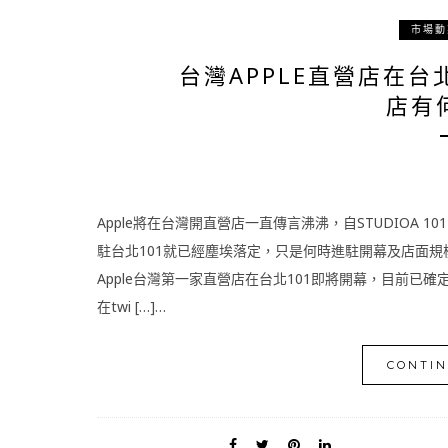
市場動
台灣APPLE直營店在台
店有
Apple將在台灣開直營店一直傳言沸沸，自STUDIOA 101 店在
駐台北101就已經塵埃落定，只是何時進駐開幕及店面規模多
Apple台灣第一家直營店在台北101即將開幕，目前已確定七
在twi […]…
CONTIN