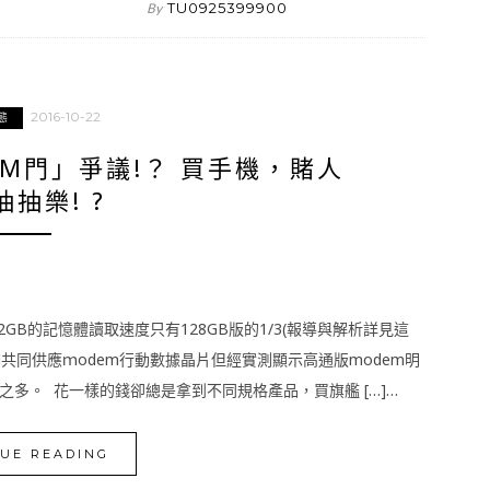
TU0925399900
By
2016-10-22
態
DEM門」爭議!？ 買手機，賭人
抽樂! ?
us 32GB的記憶體讀取速度只有128GB版的1/3(報導與解析詳見這
與intel共同供應ｍodem行動數據晶片但經實測顯示高通版modem明
多。 花一樣的錢卻總是拿到不同規格產品，買旗艦 […]…
UE READING