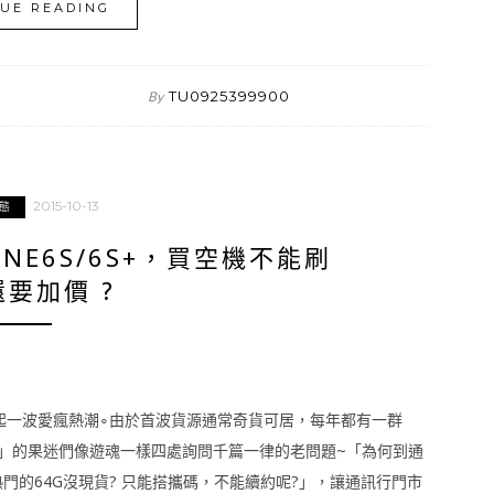
UE READING
TU0925399900
By
2015-10-13
態
NE6S/6S+，買空機不能刷
要加價 ?
式開賣，全台掀起一波愛瘋熱潮∘由於首波貨源通常奇貨可居，每年都有一群
貨」的果迷們像遊魂一樣四處詢問千篇一律的老問題~「為何到通
 ?熱門的64G沒現貨? 只能搭攜碼，不能續約呢?」，讓通訊行門市