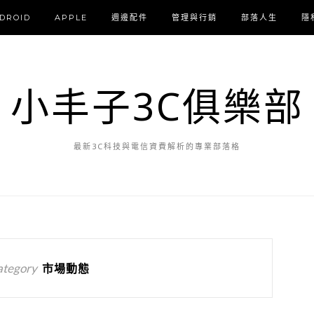
DROID
APPLE
週邊配件
管理與行銷
部落人生
隱
小丰子3C俱樂部
最新3C科技與電信資費解析的專業部落格
ategory
市場動態