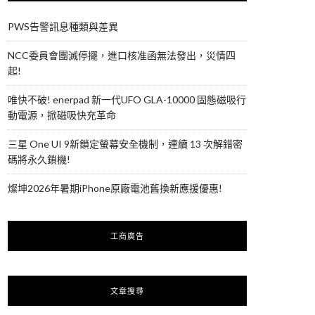
PWS告警訊息種類與差異
NCC委員會團滅停擺，進口核准函無法發出，災情四
起!
唯快不破! enerpad 新一代UFO GLA-10000 固態磁吸行
動電源，掀磁吸快充革命
三星 One UI 9新鎖定螢幕安全機制，連續 13 次解錯密
碼將永久鎖機!
燦坤2026年暑期iPhone原廠電池舊換新應援優惠!
工商廣告
文章搜尋