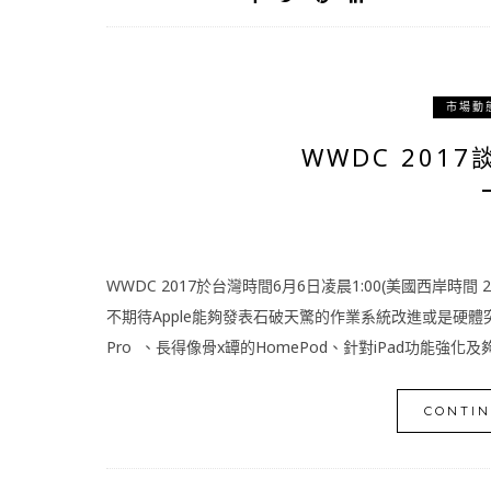
市場動
WWDC 2017
WWDC 2017於台灣時間6月6日凌晨1:00(美國西岸時間 
不期待Apple能夠發表石破天驚的作業系統改進或是硬體突破。雖
Pro 、長得像骨x罈的HomePod、針對iPad功能強化及夠聰明Si
CONTIN