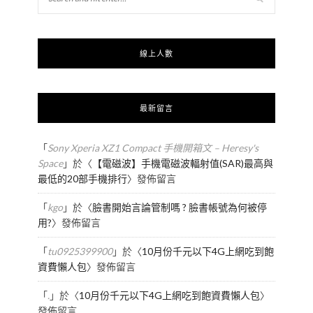
線上人數
最新留言
「
Sony Xperia XZ1 Compact 手機開箱文 – Heresy's
Space
」於〈
【電磁波】手機電磁波輻射值(SAR)最高與
最低的20部手機排行
〉發佈留言
「
kgo
」於〈
臉書開始言論管制嗎 ? 臉書帳號為何被停
用?
〉發佈留言
「
tu0925399900
」於〈
10月份千元以下4G上網吃到飽
資費懶人包
〉發佈留言
「
.
」於〈
10月份千元以下4G上網吃到飽資費懶人包
〉
發佈留言