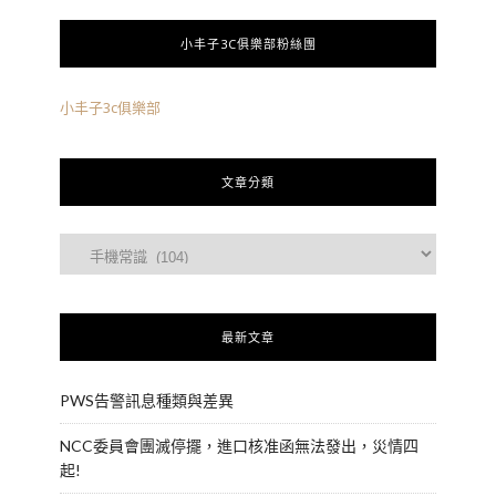
小丰子3C俱樂部粉絲團
小丰子3c俱樂部
文章分類
最新文章
PWS告警訊息種類與差異
NCC委員會團滅停擺，進口核准函無法發出，災情四
起!