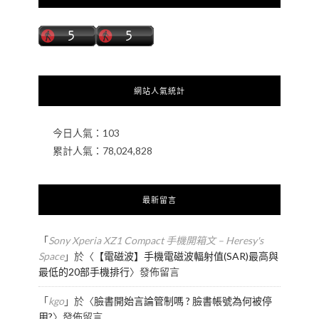
網站人氣統計
今日人氣：
103
累計人氣：
78,024,828
最新留言
「
Sony Xperia XZ1 Compact 手機開箱文 – Heresy's
Space
」於〈
【電磁波】手機電磁波輻射值(SAR)最高與
最低的20部手機排行
〉發佈留言
「
kgo
」於〈
臉書開始言論管制嗎 ? 臉書帳號為何被停
用?
〉發佈留言