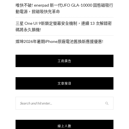
唯快不破! enerpad 新一代UFO GLA-10000 固態磁吸行
動電源，掀磁吸快充革命
三星 One UI 9新鎖定螢幕安全機制，連續 13 次解錯密
碼將永久鎖機!
燦坤2026年暑期iPhone原廠電池舊換新應援優惠!
工商廣告
文章搜尋
線上人數