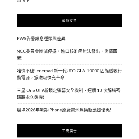
最新文章
PWS告警訊息種類與差異
NCC委員會團滅停擺，進口核准函無法發出，災情四
起!
唯快不破! enerpad 新一代UFO GLA-10000 固態磁吸行
動電源，掀磁吸快充革命
三星 One UI 9新鎖定螢幕安全機制，連續 13 次解錯密
碼將永久鎖機!
燦坤2026年暑期iPhone原廠電池舊換新應援優惠!
工商廣告