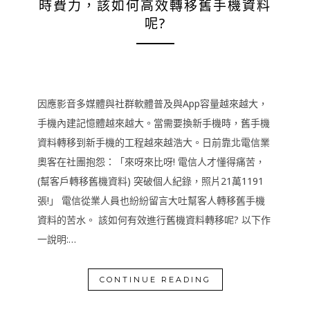
時費力，該如何高效轉移舊手機資料
呢?
因應影音多媒體與社群軟體普及與App容量越來越大，
手機內建記憶體越來越大。當需要換新手機時，舊手機
資料轉移到新手機的工程越來越浩大。日前靠北電信業
奧客在社團抱怨：「來呀來比呀! 電信人才懂得痛苦，
(幫客戶轉移舊機資料) 突破個人紀錄，照片21萬1191
張!」 電信從業人員也紛紛留言大吐幫客人轉移舊手機
資料的苦水。 該如何有效進行舊機資料轉移呢? 以下作
一說明:…
CONTINUE READING