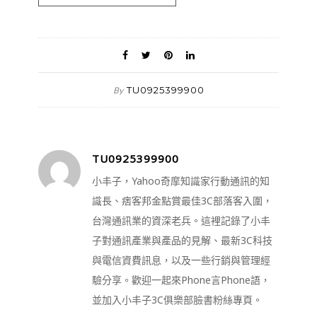
TU0925399900
By
TU0925399900
小丰子，Yahoo奇摩知識家行動通訊的知
識長、痞客邦金點賞最佳3C部落客入圍，
台灣通訊業的資深老兵。這裡記錄了小丰
子對通訊產業與產品的見解、最新3C科技
與電信資費訊息，以及一些行銷與管理經
驗分享。歡迎一起來Phone言Phone語，
並加入小丰子3C俱樂部臉書粉絲專頁。