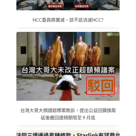
NCC委員將團滅，該不該消滅NCC?
台灣大哥大頻譜超標案敗訴，提出公益回饋換取
延後繳回譜頻期限至 9 月底