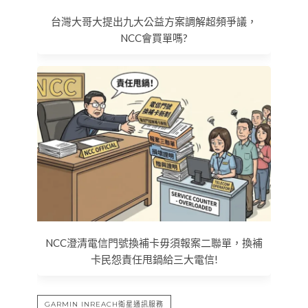
台灣大哥大提出九大公益方案調解超頻爭議，
NCC會買單嗎?
NCC澄清電信門號換補卡毋須報案二聯單，換補
卡民怨責任甩鍋給三大電信!
GARMIN INREACH衛星通訊服務