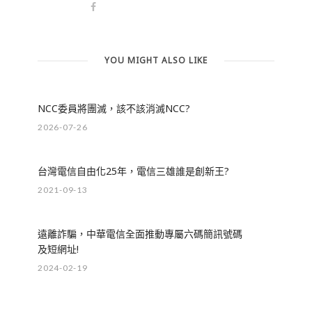
YOU MIGHT ALSO LIKE
NCC委員將團滅，該不該消滅NCC?
2026-07-26
台灣電信自由化25年，電信三雄誰是創新王?
2021-09-13
遠離詐騙，中華電信全面推動專屬六碼簡訊號碼
及短網址!
2024-02-19