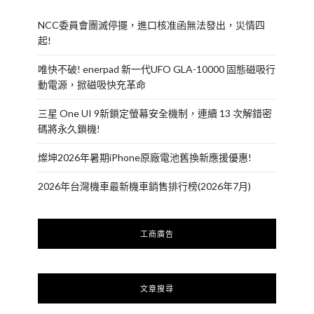
NCC委員會團滅停擺，進口核准函無法發出，災情四
起!
唯快不破! enerpad 新一代UFO GLA-10000 固態磁吸行
動電源，掀磁吸快充革命
三星 One UI 9新鎖定螢幕安全機制，連續 13 次解錯密
碼將永久鎖機!
燦坤2026年暑期iPhone原廠電池舊換新應援優惠!
2026年台灣機車最新機車銷售排行榜(2026年7月)
工商廣告
文章搜尋