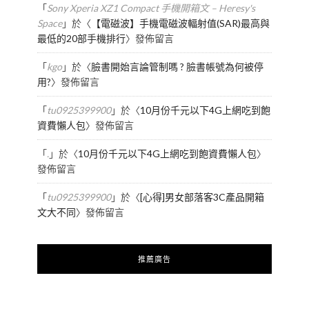
「
Sony Xperia XZ1 Compact 手機開箱文 – Heresy's
Space
」於〈
【電磁波】手機電磁波輻射值(SAR)最高與
最低的20部手機排行
〉發佈留言
「
kgo
」於〈
臉書開始言論管制嗎 ? 臉書帳號為何被停
用?
〉發佈留言
「
tu0925399900
」於〈
10月份千元以下4G上網吃到飽
資費懶人包
〉發佈留言
「
.
」於〈
10月份千元以下4G上網吃到飽資費懶人包
〉
發佈留言
「
tu0925399900
」於〈
[心得]男女部落客3C產品開箱
文大不同
〉發佈留言
推薦廣告